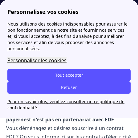
Personnalisez vos cookies
Nous utilisons des cookies indispensables pour assurer le
electricite-agence
Contrat énergie
Contrat EDF : tout savoir
bon fonctionnement de notre site et fournir nos services
et, si vous l'acceptez, à des fins d'analyse pour améliorer
Contrat EDF : tout savoir
nos services et afin de vous proposer des annonces
personnalisées.
Personnaliser les cookies
Les contrats d'électricité d'EDF
Table of Contents
Les contrats de gaz d'EDF
Tout accepter
La souscription
La mise en service des compteurs
Refuser
Foire aux questions
Pour en savoir plus, veuillez consulter notre politique de
Comment diminuer ma facture d'électricité ?
confidentialité.
papernest n'est pas en partenariat avec EDF
Vous déménagez et désirez souscrire à un contrat
EDF ? On vous informe ici sur les contrats d'électricité