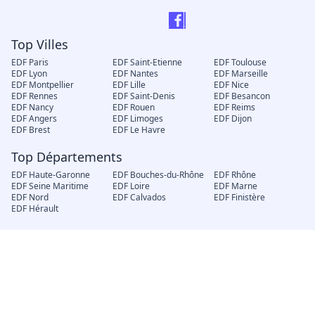
Top Villes
EDF Paris
EDF Saint-Etienne
EDF Toulouse
EDF Lyon
EDF Nantes
EDF Marseille
EDF Montpellier
EDF Lille
EDF Nice
EDF Rennes
EDF Saint-Denis
EDF Besancon
EDF Nancy
EDF Rouen
EDF Reims
EDF Angers
EDF Limoges
EDF Dijon
EDF Brest
EDF Le Havre
Top Départements
EDF Haute-Garonne
EDF Bouches-du-Rhône
EDF Rhône
EDF Seine Maritime
EDF Loire
EDF Marne
EDF Nord
EDF Calvados
EDF Finistère
EDF Hérault
A propos
Politique de
Conditions générales
Traitement des avis sur
confidentialité
d’utilisation
electricite-agence.fr
Méthodologie de
Contact
classement et de
référencement