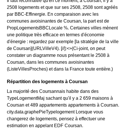
Il faut reconnaître qu'en ce moment, à Coursan, il y a
2508 logements et que sur ses 2508, 2508 sont agréés
par BBC-Effinergie. En comparaison avec les
communes avoisinantes de Coursan, la part est de
PropLogementsBBCLocale %. Certaines villes mènent
une politique très efficace en termes d'économie
d'énergie : regardez par exemple [la stratégie de la ville
de Coursan](URLVilleV4). [//]:<>(Ci-joint, on peut
constater un diagramme nous présentant le 2508 à
Coursan, dans les communes avoisinantes
(ListeVillesProches) et dans la France toute entière.)
Répartition des logements à Coursan
La majorité des Coursannais habite dans des
TypeLogementMaj sachant qu'il y a 2 659 maisons à
Coursan et 489 appartements appartements à Coursan.
city.data.graphePieTypelogement Lorsque vous
changerez de logements, pensez à effectuer une
estimation en appelant EDF Coursan.