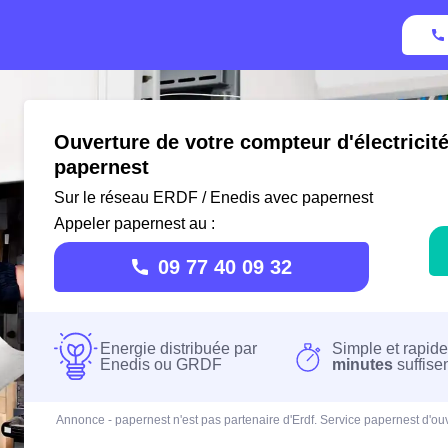
Ouverture de votre compteur d'électricit
papernest
Sur le réseau ERDF / Enedis avec papernest
Appeler papernest au :
09 77 40 09 32
Energie distribuée par
Simple et rapide
Enedis ou GRDF
minutes
suffise
Annonce - papernest n'est pas partenaire d'Erdf. Service papernest d'ouv