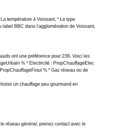
* La température à Voissant, * Le type
 du label BBC dans l'agglomération de Voissant,
niauds ont une préférence pour 238. Voici les
fageUrbain % * Electricité : PropChauffageElec
 : PropChauffageFioul % * Gaz réseau ou de
choisir un chauffage peu gourmand en
le réseau général, prenez contact avec le