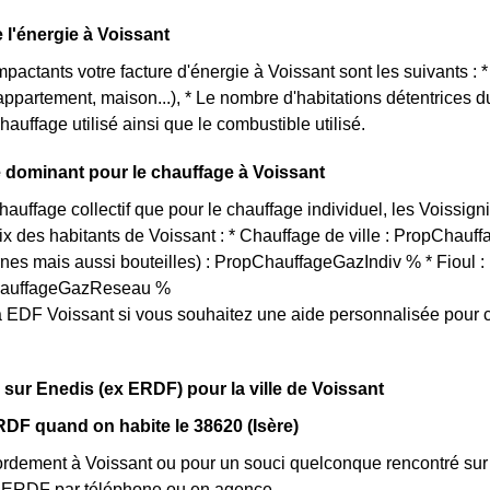
e l'énergie à Voissant
mpactants votre facture d'énergie à Voissant sont les suivants : 
(appartement, maison...), * Le nombre d'habitations détentrices
hauffage utilisé ainsi que le combustible utilisé.
 dominant pour le chauffage à Voissant
chauffage collectif que pour le chauffage individuel, les Voissig
oix des habitants de Voissant : * Chauffage de ville : PropChauf
rnes mais aussi bouteilles) : PropChauffageGazIndiv % * Fioul
ChauffageGazReseau %
 EDF Voissant si vous souhaitez une aide personnalisée pour 
 sur Enedis (ex ERDF) pour la ville de Voissant
DF quand on habite le 38620 (Isère)
rdement à Voissant ou pour un souci quelconque rencontré sur 
nt ERDF par téléphone ou en agence.