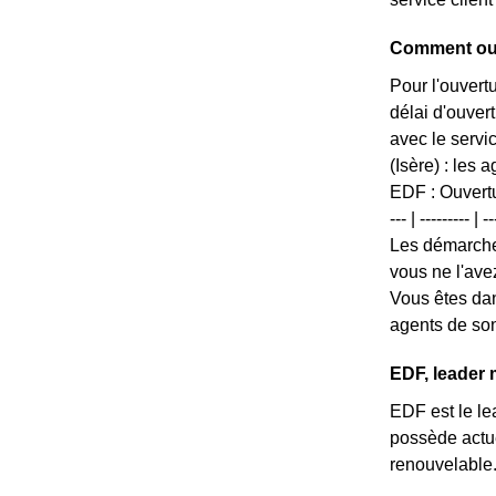
Comment ouv
Pour l'ouvert
délai d'ouver
avec le servi
(Isère) : les
EDF : Ouvertur
--- | ---------
Les démarches
vous ne l'ave
Vous êtes dan
agents de son
EDF, leader 
EDF est le lea
possède actue
renouvelable