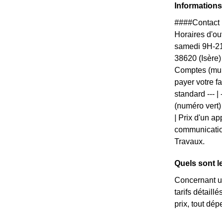
Informations
####Contact 
Horaires d'ouv
samedi 9H-21
38620 (Isère
Comptes (mul
payer votre f
standard --- |
(numéro vert)
| Prix d'un ap
communication
Travaux.
Quels sont l
Concernant un
tarifs détail
prix, tout dé