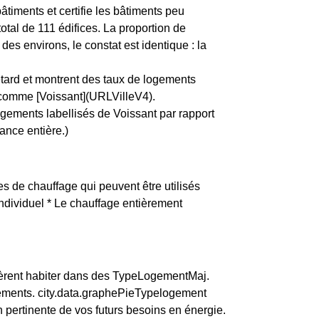
timents et certifie les bâtiments peu
tal de 111 édifices. La proportion de
 environs, le constat est identique : la
etard et montrent des taux de logements
, comme [Voissant](URLVilleV4).
ogements labellisés de Voissant par rapport
ance entière.)
es de chauffage qui peuvent être utilisés
 individuel * Le chauffage entièrement
èrent habiter dans des TypeLogementMaj.
tements. city.data.graphePieTypelogement
pertinente de vos futurs besoins en énergie.