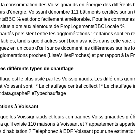
 la consommation des Voissigniauds en énergie des différents bâ
 d'énergie. Voissant dénombre 111 bâtiments certifiés sur un to
BBC % est donc facilement améliorable. Pour les communes des
e situe alors aux alentours de PropLogementsBBCLocale %.
arités persistent entre les agglomérations : certaines sont en r
s faibles, tandis que d'autres sont bien avancés dans cette voie
quez en un coup d'œil sur ce document les différences sur les l
glomérations proches (ListeVillesProches) et par rapport à la Fr
ses différents types de chauffage
age est le plus usité par les Voissigniauds. Les différents genr
à Voissant sont : * Le chauffage central collectif * Le chauffage
ty.data.graphePieTypechauffage
ations à Voissant
que les Voissigniauds et leurs compagnes Voissigniaudes préf
la qu'il existe 110 maisons à Voissant et 7 appartements appar
d'habitation ? Téléphonez à EDF Voissant pour une estimation 