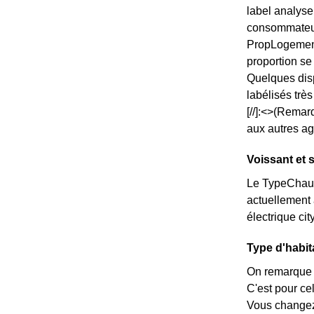
label analyse
consommateurs
PropLogements
proportion s
Quelques disp
labélisés trè
[//]:<>(Remar
aux autres ag
Voissant et 
Le TypeChauff
actuellement 
électrique ci
Type d'habit
On remarque 
C'est pour ce
Vous changez 