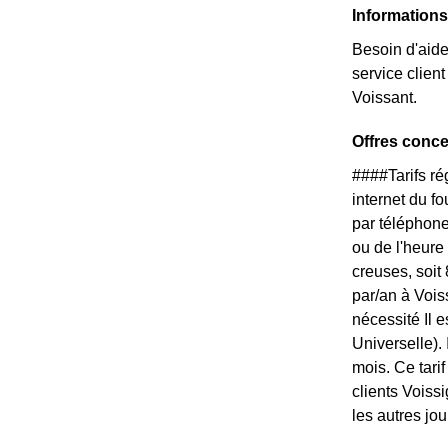
Information
Besoin d'aide
service clien
Voissant.
Offres conc
####Tarifs r
internet du f
par téléphone
ou de l'heure
creuses, soit
par/an à Vois
nécessité Il 
Universelle).
mois. Ce tari
clients Voiss
les autres jou