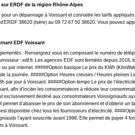
s sur ERDF de la région Rhône-Alpes
 pour un dépannage à Voissant et connaitre les tarifs appliqués 
t d'ERDF 38620 (Isère) au 09 72 67 50 38620. Vous pouvez appe
ernant EDF Voissant
églementés : Renseignez vous en composant le numéro de téléph
ournisseur : edf.fr. Les agences EDF sont fermées depuis 2018, 
 ou par internet. #####Option basique Le prix du KWh (KiloWat
 de la journée. #####Option Heures creuses / Heures pleines L
 8h par jour à Voissant. #####Option tempo Le prix de l'électrici
sant, afin d'inciter les consommateurs à réduire leur consommatio
est exclusivement destiné aux consommateurs Voissigniauds aya
 Il permet d'abaisser le prix de son abonnement et d'obtenir un t
f est disponible chez tous les fournisseurs d'électricité. ####O
igniauds l'ayant souscrite avant 1998. Elle permet de payer 4 fo
rs à Voissant.