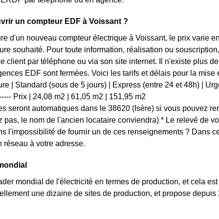
rir un compteur EDF à Voissant ?
ure d'un nouveau compteur électrique à Voissant, le prix varie 
ture souhaité. Pour toute information, réalisation ou souscript
ce client par téléphone ou via son site internet. Il n'existe plu
 agences EDF sont fermées. Voici les tarifs et délais pour la mis
e | Standard (sous de 5 jours) | Express (entre 24 et 48h) | Urgent (
 | ------- Prix | 24,08 m2 | 61,05 m2 | 151,95 m2
 seront automatiques dans le 38620 (Isère) si vous pouvez ren
z pas, le nom de l'ancien locataire conviendra) * Le relevé de v
s l'impossibilité de fournir un de ces renseignements ? Dans 
 réseau à votre adresse.
mondial
der mondial de l'électricité en termes de production, et cela est
llement une dizaine de sites de production, et propose depuis 
.