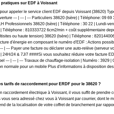
 pratiques sur EDF à Voissant
pour appeler le service client EDF depuis Voissant (38620) Ty
erture --- | --- | --- Particuliers 38620 (Isère) | Téléphone: 09 
H Professionnels 38620 (Isère) | Téléphone : 30 22 | Lundi-v
) | Téléphone : 810333722 6cm2/min + coût supplémentaire dep
tisites ou haute tension) 38620 (Isère) | Téléphone : 820144
acture d'énergie en composant le numéro d'EDF : Actions possi
 --- | --- Payer une facture ou déclarer une auto-relève (serveur 
 | 24H/24 & 7J/7 ####Si vous souhaitez réduire votre facture E
pel --- | --- | --- Travaux de chauffage-isolation | Numéro : 3929 | 
 normale pour un mobile Plus d'informations à disposition des 
es tarifs de raccordement pour ERDF pour le 38620 ?
 raccordement électrique à Voissant, il vous suffit de prendre
lés vous sera adressé chez vous à Voissant par courrier, dont le 
pend de la localisation de votre coffret de branchement par rapp