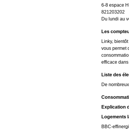
6-8 espace 
821203202
Du lundi au v
Les compteu
Linky, bientô
vous permet d
consommations
efficace dans
Liste des él
De nombreux é
Consommatio
Explication 
Logements la
BBC-effinergi