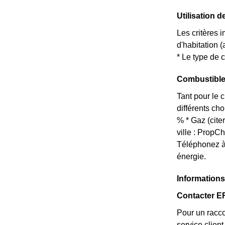
Utilisation d
Les critères i
d'habitation 
* Le type de c
Combustible
Tant pour le 
différents ch
% * Gaz (cite
ville : Prop
Téléphonez à
énergie.
Informations
Contacter ER
Pour un racco
service clie