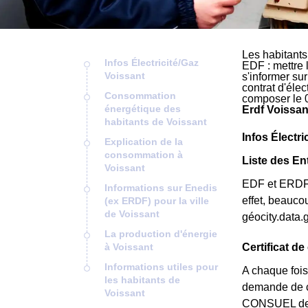
Les habitants
Infos Électricité/Gaz
EDF : mettre 
Voissant
s'informer su
contrat d'éle
Consommation
composer le 
énergétique des
Erdf Voissan
habitants de Voissant
Infos Électri
Explication de la
consommation à
Liste des En
Voissant
EDF et ERDF ne
Informations sur Enedis
effet, beauc
(ex ERDF) pour la ville
de Voissant
géocity.data.
La production d'énergie
à Voissant
Certificat d
Informations utiles pour
A chaque fois
les habitants de
demande de ce
Voissant
CONSUEL de l