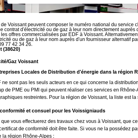
 de Voissant peuvent composer le numéro national du service c
le contrat d'électricité ou de gaz à leur nom directement auprès 
r les offres commercialisées par EDF à Voissant. Alternativement
ctricité ou de gaz à leur nom auprès d'un fournisseur alternatif 
09 77 42 34 26.
t (38620)
cité/Gaz Voissant
treprises Locales de Distribution d'énergie dans la région
 sont pas les seuls acteurs en ce qui concerne la distribution de
oup de PME ou PMI qui peuvent réaliser ces services en Rhône-
graphiques restreintes. Pour la région de Voissant, la liste est 
e conformité et consuel pour les Voissigniauds
 que vous effectuerez des travaux chez vous à Voissant, que ce
rtificat de conformité doit être faite. Si vous ne la possédez 
a région Rhône-Alpes :