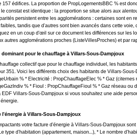
 de 157 édifices. La proportion de PropLogementsBBC % est don
 le constat est identique : la proportion se situe alors aux a
arités persistent entre les agglomérations : certaines sont en r
s faibles, tandis que d'autres sont bien avancés dans cette voi
quez en un coup d'œil sur ce document les différences sur les 
ux autres agglomérations proches (ListeVillesProches) et par rap
 dominant pour le chauffage à Villars-Sous-Dampjoux
chauffage collectif que pour le chauffage individuel, les habita
ur 351. Voici les différents choix des habitants de Villars-Sous-
Urbain % * Electricité : PropChauffageElec % * Gaz (citernes m
eGazIndiv % * Fioul : PropChauffageFioul % * Gaz réseau ou 
 EDF Villars-Sous-Dampjoux si vous souhaitez une aide person
énergie.
de l'énergie à Villars-Sous-Dampjoux
impactants votre facture d'énergie à Villars-Sous-Dampjoux sont 
e type d'habitation (appartement, maison...), * Le nombre d'hab