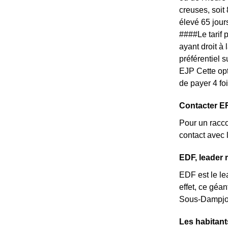
creuses, soit
élevé 65 jour
####Le tarif 
ayant droit à
préférentiel 
EJP Cette opt
de payer 4 fo
Contacter E
Pour un racc
contact avec 
EDF, leader 
EDF est le le
effet, ce géa
Sous-Dampjou
Les habitan