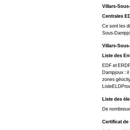
Villars-Sous
Centrales E
Ce sont les di
Sous-Dampjou
Villars-Sous
Liste des En
EDF et ERDF n
Dampjoux : il
zones géocity
ListeELDPro
Liste des él
De nombreux é
Certificat d