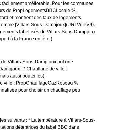
c facilement améliorable. Pour les communes
lentours de PropLogementsBBCLocale %.
etard et montrent des taux de logements
e, comme [Villars-Sous-Dampjoux](URLVilleV4).
logements labellisés de Villars-Sous-Dampjoux
port à la France entière.)
nts de Villars-Sous-Dampjoux ont une
Dampjoux : * Chauffage de ville :
ais aussi bouteilles) :
de ville : PropChauffageGazReseau %
nalisée pour choisir un chauffage peu
les suivants : * La température à Villars-Sous-
itations détentrices du label BBC dans