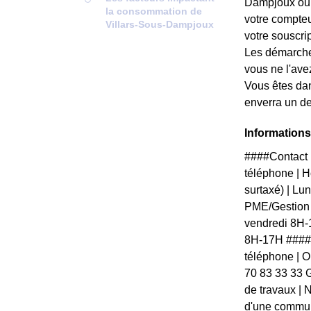
Dampjoux ou d
la consommation de
votre compteu
Villars-Sous-Dampjoux
votre souscript
Les démarches
vous ne l'ave
Vous êtes da
enverra un de
Informations
####Contact 
téléphone | H
surtaxé) | L
PME/Gestion 
vendredi 8H-
8H-17H ####V
téléphone | Ou
70 83 33 33 G
de travaux | N
d'une communi