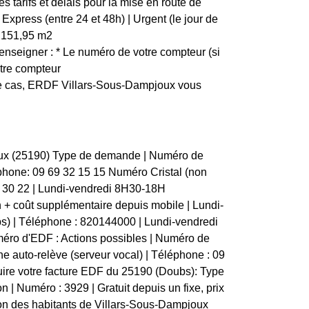
tarifs et délais pour la mise en route de
Express (entre 24 et 48h) | Urgent (le jour de
2 | 151,95 m2
nseigner : * Le numéro de votre compteur (si
otre compteur
 ce cas, ERDF Villars-Sous-Dampjoux vous
joux (25190) Type de demande | Numéro de
éléphone: 09 69 32 15 15 Numéro Cristal (non
: 30 22 | Lundi-vendredi 8H30-18H
 coût supplémentaire depuis mobile | Lundi-
s) | Téléphone : 820144000 | Lundi-vendredi
éro d'EDF : Actions possibles | Numéro de
une auto-relève (serveur vocal) | Téléphone : 09
uire votre facture EDF du 25190 (Doubs): Type
on | Numéro : 3929 | Gratuit depuis un fixe, prix
ion des habitants de Villars-Sous-Dampjoux