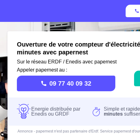
Ouverture de votre compteur d'électricit
minutes avec papernest
Sur le réseau ERDF / Enedis avec papernest
Appeler papernest au :
09 77 40 09 32
Energie distribuée par
Simple et rapide
Enedis ou GRDF
minutes
suffise
Annonce - papernest n'est pas partenaire d'Erdf. Service papernest d'ouv