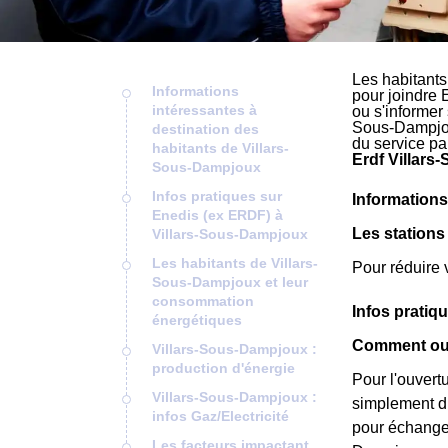
Les habitant
Informations
pour joindre 
intéressantes à
ou s'informer
Sous-Dampjoux
destination des
du service p
habitants de Villars-
Erdf Villars
Sous-Dampjoux
Infos pratiques sur
Informations
Enedis (ex ERDF) à
Les station
Villars-Sous-Dampjoux
Les habitants de Villars-
Pour réduire 
Sous-Dampjoux et leur
consommation
Infos pratiq
énergétiques
Comment ouv
Villars-Sous-Dampjoux :
production d'énergie
Pour l'ouvert
Villars-Sous-Dampjoux :
simplement du
infos Gaz/Electricité
pour échanger
Les facteurs impactant