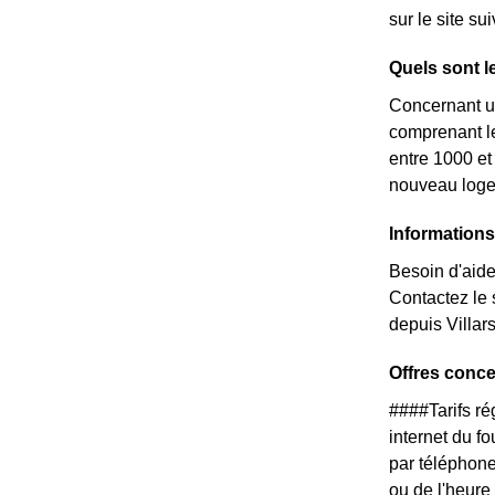
sur le site s
Quels sont l
Concernant un
comprenant le
entre 1000 et
nouveau loge
Information
Besoin d'aide
Contactez le
depuis Villa
Offres conc
####Tarifs r
internet du f
par téléphone
ou de l'heure