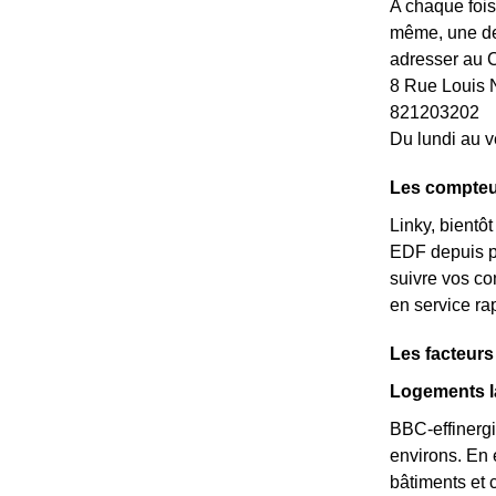
A chaque fois
même, une dem
adresser au 
8 Rue Louis 
821203202
Du lundi au v
Les compteu
Linky, bientô
EDF depuis pe
suivre vos co
en service ra
Les facteur
Logements l
BBC-effinergi
environs. En 
bâtiments et 