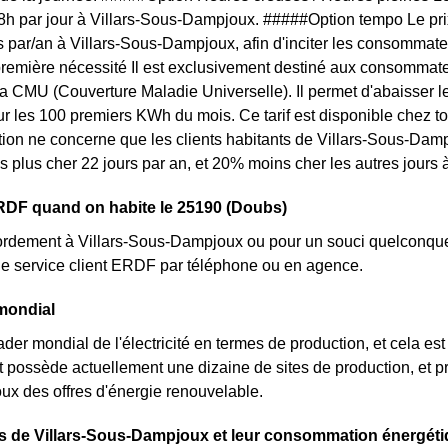
 8h par jour à Villars-Sous-Dampjoux. #####Option tempo Le prix
s par/an à Villars-Sous-Dampjoux, afin d'inciter les consommateu
première nécessité Il est exclusivement destiné aux consommat
 la CMU (Couverture Maladie Universelle). Il permet d'abaisser le
sur les 100 premiers KWh du mois. Ce tarif est disponible chez to
ion ne concerne que les clients habitants de Villars-Sous-Damp
is plus cher 22 jours par an, et 20% moins cher les autres jours
RDF quand on habite le 25190 (Doubs)
ordement à Villars-Sous-Dampjoux ou pour un souci quelconque 
le service client ERDF par téléphone ou en agence.
mondial
ader mondial de l'électricité en termes de production, et cela e
nt possède actuellement une dizaine de sites de production, et 
x des offres d'énergie renouvelable.
ts de Villars-Sous-Dampjoux et leur consommation énergét