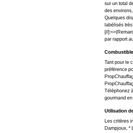
sur un total
des environs,
Quelques disp
labélisés trè
[//]:<>(Remar
par rapport a
Combustible
Tant pour le 
préférence po
PropChauffage
PropChauffag
Téléphonez à
gourmand en 
Utilisation 
Les critères 
Dampjoux, * L