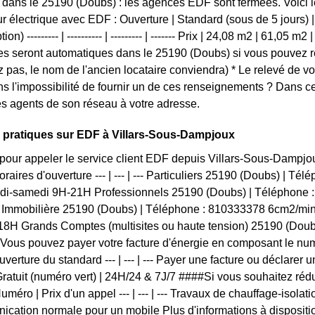
ans le 25190 (Doubs) : les agences EDF sont fermées. Voici les 
r électrique avec EDF : Ouverture | Standard (sous de 5 jours) | 
ion) --------- | ---------- | --------- | ------- Prix | 24,08 m2 | 61,05 m
 seront automatiques dans le 25190 (Doubs) si vous pouvez re
z pas, le nom de l'ancien locataire conviendra) * Le relevé de v
ns l'impossibilité de fournir un de ces renseignements ? Dans
s agents de son réseau à votre adresse.
 pratiques sur EDF à Villars-Sous-Dampjoux
pour appeler le service client EDF depuis Villars-Sous-Damp
oraires d'ouverture --- | --- | --- Particuliers 25190 (Doubs) | T
undi-samedi 9H-21H Professionnels 25190 (Doubs) | Téléphone 
Immobilière 25190 (Doubs) | Téléphone : 810333378 6cm2/min +
18H Grands Comptes (multisites ou haute tension) 25190 (Doub
ous pouvez payer votre facture d'énergie en composant le num
verture du standard --- | --- | --- Payer une facture ou déclarer 
ratuit (numéro vert) | 24H/24 & 7J/7 ####Si vous souhaitez réd
uméro | Prix d'un appel --- | --- | --- Travaux de chauffage-isolati
cation normale pour un mobile Plus d'informations à disposit