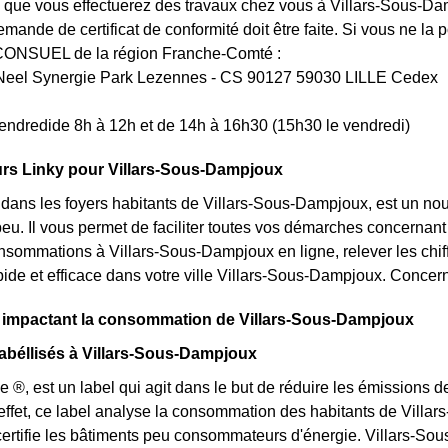
 que vous effectuerez des travaux chez vous à Villars-Sous-Damp
ande de certificat de conformité doit être faite. Si vous ne l
CONSUEL de la région Franche-Comté :
Neel Synergie Park Lezennes - CS 90127 59030 LILLE Cedex
endredide 8h à 12h et de 14h à 16h30 (15h30 le vendredi)
rs Linky pour Villars-Sous-Dampjoux
t dans les foyers habitants de Villars-Sous-Dampjoux, est un 
u. Il vous permet de faciliter toutes vos démarches concernant l'
nsommations à Villars-Sous-Dampjoux en ligne, relever les chiff
pide et efficace dans votre ville Villars-Sous-Dampjoux. Conce
s impactant la consommation de Villars-Sous-Dampjoux
abéllisés à Villars-Sous-Dampjoux
e ®, est un label qui agit dans le but de réduire les émissions
effet, ce label analyse la consommation des habitants de Villa
certifie les bâtiments peu consommateurs d'énergie. Villars-S