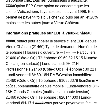
disponible chez tous les fournisseurs d'électricité.
####Option EJP Cette option ne concerne que les
clients Véticastriens l'ayant souscrite avant 1998. Elle
permet de payer 4 fois plus cher 22 jours par an, et 20%
moins cher les autres jours à Vieux-Château.
Informations pratiques sur EDF à Vieux-Château
####Contact pour appeler le service client EDF depuis
Vieux-Château (21460) Type de demande | Numéro de
téléphone | Horaires d'ouverture --- | --- | --- Particuliers
21460 (Côte-d'Or) | Téléphone: 09 69 32 15 15 Numéro
Cristal (non surtaxé) | Lundi-samedi 9H-21H
Professionnels 21460 (Côte-d'Or) | Téléphone : 30 22 |
Lundi-vendredi 8H30-18H PME/Gestion Immobilière
21460 (Côte-d'Or) | Téléphone : 810333378 6cm2/min +
coût supplémentaire depuis mobile | Lundi-vendredi 8H-
18H Grands Comptes (multisites ou haute tension)
21460 (Côte-d'Or) | Téléphone : 820144000 | Lundi-
vendredi 8H-17H ####Vous pouvez payer votre facture