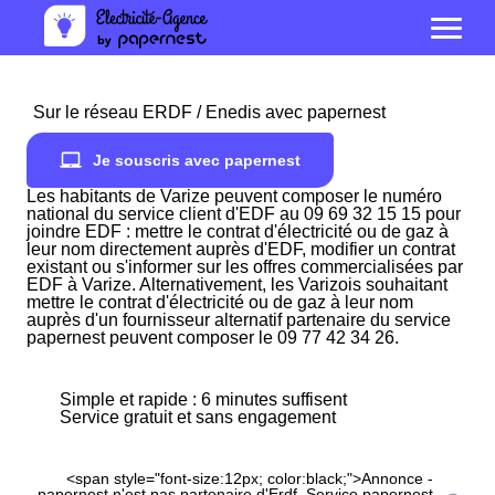
Sur le réseau ERDF / Enedis avec papernest
Je souscris avec papernest
Les habitants de Varize peuvent composer le numéro
national du service client d'EDF au 09 69 32 15 15 pour
joindre EDF : mettre le contrat d'électricité ou de gaz à
leur nom directement auprès d'EDF, modifier un contrat
existant ou s'informer sur les offres commercialisées par
EDF à Varize. Alternativement, les Varizois souhaitant
mettre le contrat d'électricité ou de gaz à leur nom
auprès d'un fournisseur alternatif partenaire du service
papernest peuvent composer le 09 77 42 34 26.
Simple et rapide : 6 minutes suffisent
Service gratuit et sans engagement
<span style="font-size:12px; color:black;">Annonce -
papernest n'est pas partenaire d'Erdf. Service papernest