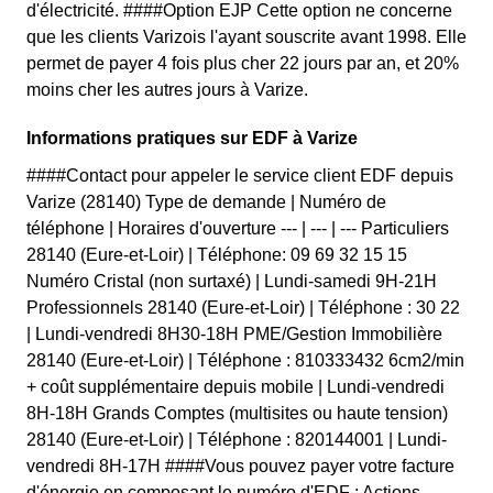
d'électricité. ####Option EJP Cette option ne concerne
que les clients Varizois l'ayant souscrite avant 1998. Elle
permet de payer 4 fois plus cher 22 jours par an, et 20%
moins cher les autres jours à Varize.
Informations pratiques sur EDF à Varize
####Contact pour appeler le service client EDF depuis
Varize (28140) Type de demande | Numéro de
téléphone | Horaires d'ouverture --- | --- | --- Particuliers
28140 (Eure-et-Loir) | Téléphone: 09 69 32 15 15
Numéro Cristal (non surtaxé) | Lundi-samedi 9H-21H
Professionnels 28140 (Eure-et-Loir) | Téléphone : 30 22
| Lundi-vendredi 8H30-18H PME/Gestion Immobilière
28140 (Eure-et-Loir) | Téléphone : 810333432 6cm2/min
+ coût supplémentaire depuis mobile | Lundi-vendredi
8H-18H Grands Comptes (multisites ou haute tension)
28140 (Eure-et-Loir) | Téléphone : 820144001 | Lundi-
vendredi 8H-17H ####Vous pouvez payer votre facture
d'énergie en composant le numéro d'EDF : Actions