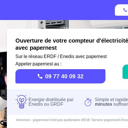
Ouverture de votre compteur d'électricit
avec papernest
Sur le réseau ERDF / Enedis avec papernest
Appeler papernest au :
09 77 40 09 32
Energie distribuée par
Simple et rapide
Enedis ou GRDF
minutes
suffise
Annonce - papernest n'est pas partenaire d'Erdf. Service papernest d'ouv