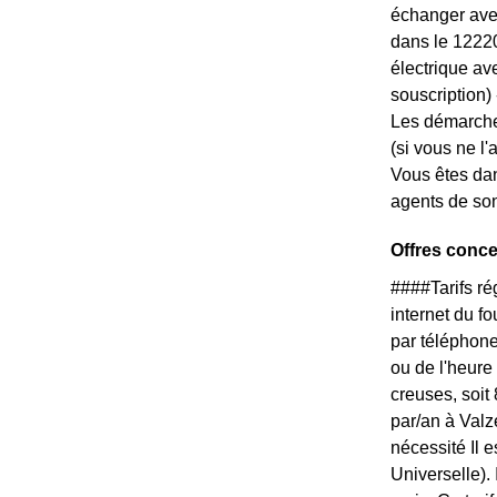
échanger avec
dans le 12220
électrique av
souscription) --
Les démarche
(si vous ne l
Vous êtes dan
agents de son
Offres conc
####Tarifs r
internet du f
par téléphone
ou de l'heure
creuses, soit
par/an à Valz
nécessité Il 
Universelle).