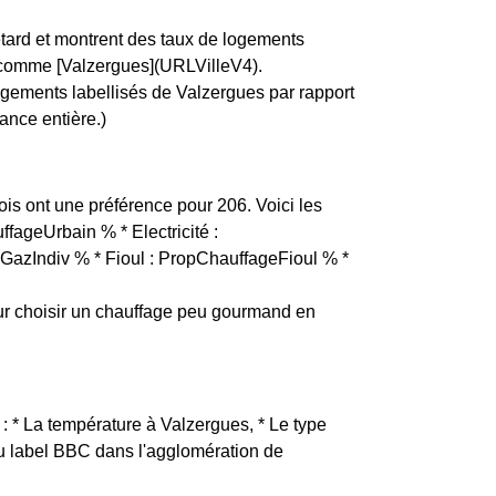
etard et montrent des taux de logements
e, comme [Valzergues](URLVilleV4).
ogements labellisés de Valzergues par rapport
ance entière.)
uois ont une préférence pour 206. Voici les
ffageUrbain % * Electricité :
GazIndiv % * Fioul : PropChauffageFioul % *
r choisir un chauffage peu gourmand en
 : * La température à Valzergues, * Le type
 du label BBC dans l'agglomération de