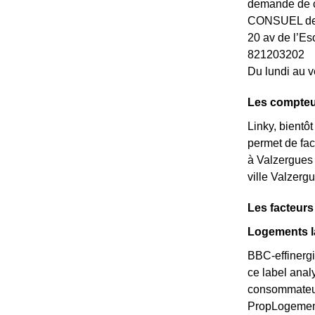
demande de ce
CONSUEL de l
20 av de l’
821203202
Du lundi au v
Les compteu
Linky, bientô
permet de fac
à Valzergues 
ville Valzerg
Les facteur
Logements la
BBC-effinergi
ce label anal
consommateurs
PropLogements