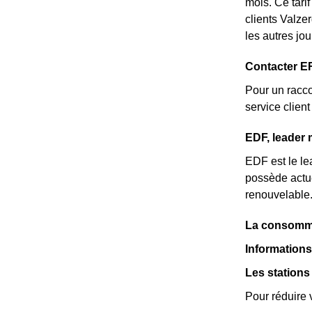
mois. Ce tari
clients Valze
les autres jo
Contacter E
Pour un racco
service clie
EDF, leader 
EDF est le lea
possède actue
renouvelable
La consommat
Informations
Les stations
Pour réduire 