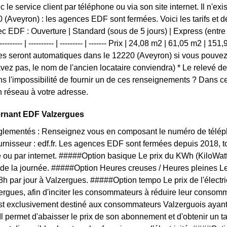
 le service client par téléphone ou via son site internet. Il n'e
 (Aveyron) : les agences EDF sont fermées. Voici les tarifs et d
ec EDF : Ouverture | Standard (sous de 5 jours) | Express (entre 2
------- | ---------- | --------- | ------- Prix | 24,08 m2 | 61,05 m2 | 15
s seront automatiques dans le 12220 (Aveyron) si vous pouvez 
'avez pas, le nom de l'ancien locataire conviendra) * Le relevé d
s l'impossibilité de fournir un de ces renseignements ? Dans
 réseau à votre adresse.
ernant EDF Valzergues
églementés : Renseignez vous en composant le numéro de téléph
ournisseur : edf.fr. Les agences EDF sont fermées depuis 2018, 
 ou par internet. #####Option basique Le prix du KWh (KiloWat
 de la journée. #####Option Heures creuses / Heures pleines L
 8h par jour à Valzergues. #####Option tempo Le prix de l'électr
ergues, afin d'inciter les consommateurs à réduire leur consomma
est exclusivement destiné aux consommateurs Valzerguois ayant
 Il permet d'abaisser le prix de son abonnement et d'obtenir un t