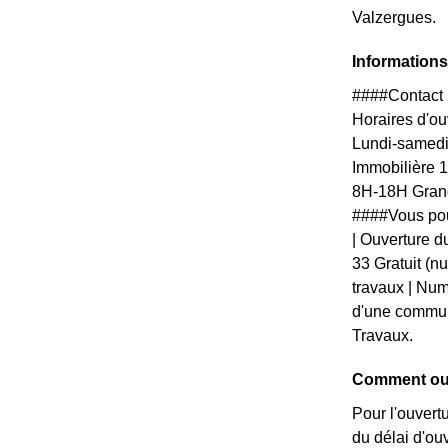
Valzergues.
Informations
####Contact 
Horaires d'ouv
Lundi-samedi
Immobilière 
8H-18H Grand
####Vous pou
| Ouverture du
33 Gratuit (n
travaux | Numé
d'une communi
Travaux.
Comment ouv
Pour l'ouvert
du délai d'ou