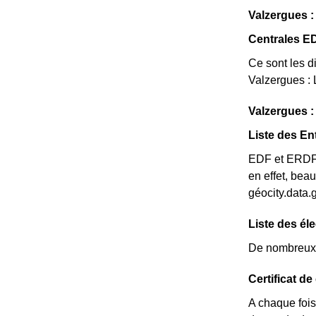
Valzergues :
Centrales E
Ce sont les di
Valzergues :
Valzergues : 
Liste des En
EDF et ERDF n
en effet, bea
géocity.data.
Liste des él
De nombreux é
Certificat d
A chaque fois