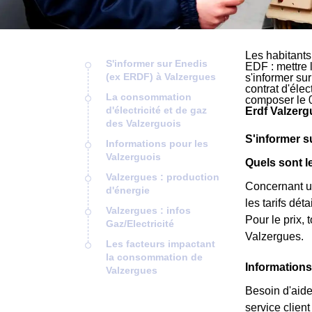
Les habitants
S'informer sur Enedis
EDF : mettre 
(ex ERDF) à Valzergues
s'informer su
contrat d'éle
La consommation
composer le 
d'électricité et de gaz
Erdf Valzerg
des Valzerguois
S'informer s
Informations pour les
Valzerguois
Quels sont l
Valzergues : production
Concernant un
d'énergie
les tarifs dé
Valzergues : infos
Pour le prix,
Gaz/Electricité
Valzergues.
Les facteurs impactant
la consommation de
Informations
Valzergues
Besoin d'aide
service clie