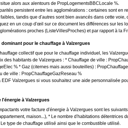
e situe alors aux alentours de PropLogementsBBCLocale %.
arités persistent entre les agglomérations : certaines sont en r
s faibles, tandis que d'autres sont bien avancés dans cette voi
quez en un coup d'œil sur ce document les différences sur les l
glomérations proches (ListeVillesProches) et par rapport à la Fr
 dominant pour le chauffage à Valzergues
chauffage collectif que pour le chauffage individuel, les Valzerg
oix des habitants de Valzergues : * Chauffage de ville : PropChau
Elec % * Gaz (citernes mais aussi bouteilles) : PropChauffage
u de ville : PropChauffageGazReseau %
 EDF Valzergues si vous souhaitez une aide personnalisée pou
e l'énergie à Valzergues
impactants votre facture d'énergie à Valzergues sont les suivants
(appartement, maison...), * Le nombre d'habitations détentrices
Le type de chauffage utilisé ainsi que le combustible utilisé.