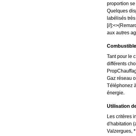
proportion s
Quelques disp
labélisés trè
[//]:<>(Remar
aux autres ag
Combustible
Tant pour le 
différents ch
PropChauffage
Gaz réseau o
Téléphonez à
énergie.
Utilisation d
Les critères 
d'habitation 
Valzergues, * 