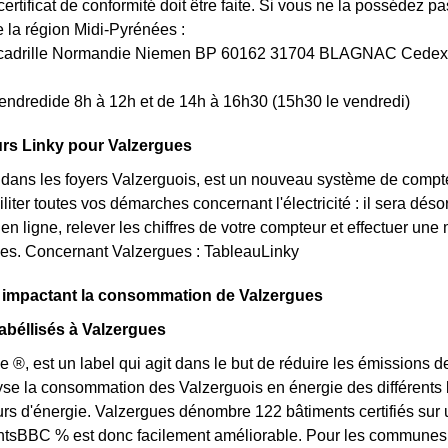
rtificat de conformité doit être faite. Si vous ne la possédez 
a région Midi-Pyrénées :
Escadrille Normandie Niemen BP 60162 31704 BLAGNAC Cedex
endredide 8h à 12h et de 14h à 16h30 (15h30 le vendredi)
rs Linky pour Valzergues
t dans les foyers Valzerguois, est un nouveau système de compt
iliter toutes vos démarches concernant l'électricité : il sera d
en ligne, relever les chiffres de votre compteur et effectuer une 
ues. Concernant Valzergues : TableauLinky
s impactant la consommation de Valzergues
béllisés à Valzergues
e ®, est un label qui agit dans le but de réduire les émissions 
yse la consommation des Valzerguois en énergie des différents b
 d'énergie. Valzergues dénombre 122 bâtiments certifiés sur un
BBC % est donc facilement améliorable. Pour les communes des