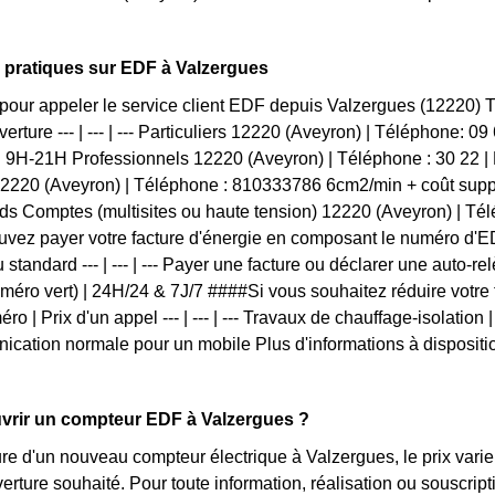
 pratiques sur EDF à Valzergues
pour appeler le service client EDF depuis Valzergues (12220)
erture --- | --- | --- Particuliers 12220 (Aveyron) | Téléphone: 0
 9H-21H Professionnels 12220 (Aveyron) | Téléphone : 30 22 
12220 (Aveyron) | Téléphone : 810333786 6cm2/min + coût supp
s Comptes (multisites ou haute tension) 12220 (Aveyron) | Té
vez payer votre facture d'énergie en composant le numéro d'ED
 standard --- | --- | --- Payer une facture ou déclarer une auto-r
uméro vert) | 24H/24 & 7J/7 ####Si vous souhaitez réduire votr
ro | Prix d'un appel --- | --- | --- Travaux de chauffage-isolation 
cation normale pour un mobile Plus d'informations à dispositio
rir un compteur EDF à Valzergues ?
ure d'un nouveau compteur électrique à Valzergues, le prix vari
verture souhaité. Pour toute information, réalisation ou souscri