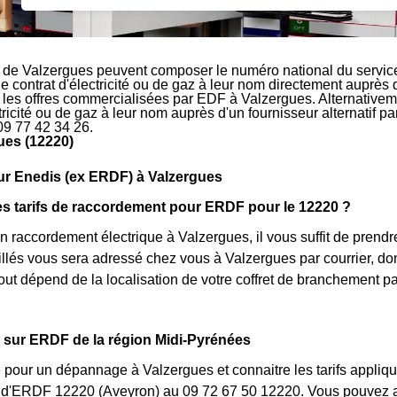
 de Valzergues peuvent composer le numéro national du service
le contrat d'électricité ou de gaz à leur nom directement auprès 
r les offres commercialisées par EDF à Valzergues. Alternativeme
ctricité ou de gaz à leur nom auprès d'un fournisseur alternatif 
09 77 42 34 26.
ues (12220)
ur Enedis (ex ERDF) à Valzergues
es tarifs de raccordement pour ERDF pour le 12220 ?
 raccordement électrique à Valzergues, il vous suffit de pren
taillés vous sera adressé chez vous à Valzergues par courrier, d
 tout dépend de la localisation de votre coffret de branchement 
 sur ERDF de la région Midi-Pyrénées
 pour un dépannage à Valzergues et connaitre les tarifs appliqu
nt d'ERDF 12220 (Aveyron) au 09 72 67 50 12220. Vous pouvez a