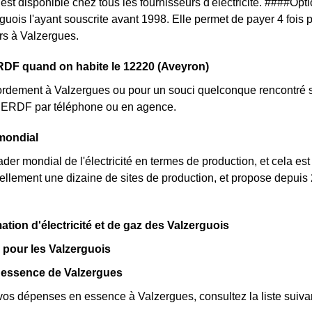
f est disponible chez tous les fournisseurs d'électricité. ####O
rguois l'ayant souscrite avant 1998. Elle permet de payer 4 fois 
urs à Valzergues.
RDF quand on habite le 12220 (Aveyron)
rdement à Valzergues ou pour un souci quelconque rencontré su
nt ERDF par téléphone ou en agence.
mondial
der mondial de l'électricité en termes de production, et cela est
llement une dizaine de sites de production, et propose depuis 
.
ion d'électricité et de gaz des Valzerguois
 pour les Valzerguois
 essence de Valzergues
vos dépenses en essence à Valzergues, consultez la liste suivan