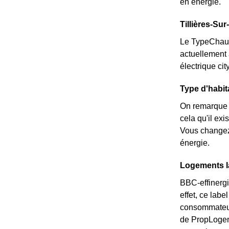
en énergie.
Tillières-Sur
Le TypeChauffa
actuellement à
électrique ci
Type d'habita
On remarque q
cela qu'il ex
Vous changez 
énergie.
Logements la
BBC-effinergi
effet, ce labe
consommateurs
de PropLogeme