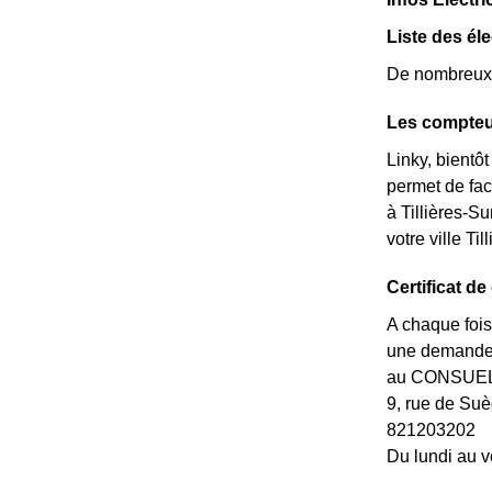
Liste des éle
De nombreux é
Les compteur
Linky, bientô
permet de fac
à Tillières-Su
votre ville T
Certificat de
A chaque fois
une demande d
au CONSUEL d
9, rue de S
821203202
Du lundi au v