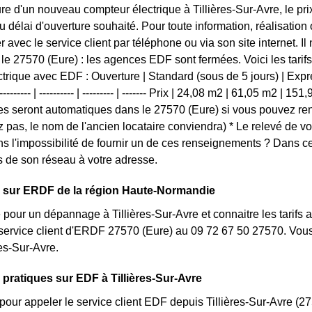
ure d'un nouveau compteur électrique à Tillières-Sur-Avre, le pri
 délai d'ouverture souhaité. Pour toute information, réalisatio
avec le service client par téléphone ou via son site internet. Il
le 27570 (Eure) : les agences EDF sont fermées. Voici les tarifs 
trique avec EDF : Ouverture | Standard (sous de 5 jours) | Expres
------- | ---------- | --------- | ------- Prix | 24,08 m2 | 61,05 m2 | 15
 seront automatiques dans le 27570 (Eure) si vous pouvez rens
z pas, le nom de l'ancien locataire conviendra) * Le relevé de v
s l'impossibilité de fournir un de ces renseignements ? Dans c
 de son réseau à votre adresse.
s sur ERDF de la région Haute-Normandie
 pour un dépannage à Tillières-Sur-Avre et connaitre les tarifs a
service client d'ERDF 27570 (Eure) au 09 72 67 50 27570. Vous
res-Sur-Avre.
 pratiques sur EDF à Tillières-Sur-Avre
pour appeler le service client EDF depuis Tillières-Sur-Avre 