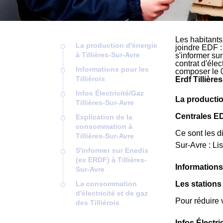
Les habitants
La production d'énergie
joindre EDF :
à Tillières-Sur-Avre
s'informer sur
contrat d'éle
Informations pour les
composer le 
Tilliérois
Erdf Tillière
Infos Électricité/Gaz
La productio
Tillières-Sur-Avre
Centrales ED
Explication de la
consommation à
Ce sont les di
Tillières-Sur-Avre
Sur-Avre : L
S'informer sur Enedis
(ex ERDF) à Tillières-
Informations 
Sur-Avre
La consommation
Les stations
d'électricité et de gaz
Pour réduire 
des Tilliérois
Infos Électri