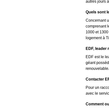
autres jours à
Quels sont l
Concernant un
comprenant le
1000 et 1300 
logement à Ti
EDF, leader 
EDF est le lea
géant possède
renouvelable
Contacter ER
Pour un racco
avec le servi
Comment ouvr