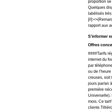
proportion s
Quelques disp
labélisés trè
[//]:<>(Remar
rapport aux a
S'informer s
Offres conce
####Tarifs r
internet du f
par téléphone
ou de l'heure
creuses, soit
jours par/an à
première néce
Universelle).
mois. Ce tari
clients Tillié