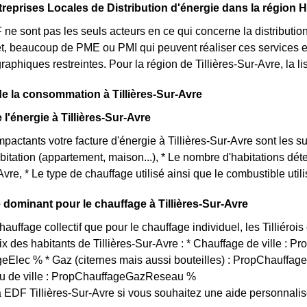
treprises Locales de Distribution d'énergie dans la région
 sont pas les seuls acteurs en ce qui concerne la distribution de
fet, beaucoup de PME ou PMI qui peuvent réaliser ces services
raphiques restreintes. Pour la région de Tillières-Sur-Avre, la l
de la consommation à Tillières-Sur-Avre
e l'énergie à Tillières-Sur-Avre
mpactants votre facture d'énergie à Tillières-Sur-Avre sont les su
abitation (appartement, maison...), * Le nombre d'habitations dé
Avre, * Le type de chauffage utilisé ainsi que le combustible utili
dominant pour le chauffage à Tillières-Sur-Avre
hauffage collectif que pour le chauffage individuel, les Tilliéroi
ix des habitants de Tillières-Sur-Avre : * Chauffage de ville : P
Elec % * Gaz (citernes mais aussi bouteilles) : PropChauffage
u de ville : PropChauffageGazReseau %
 EDF Tillières-Sur-Avre si vous souhaitez une aide personnali