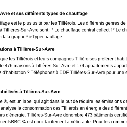
-Avre et ses différents types de chauffage
ge est le plus usité par les Tilliérois. Les différents genres de
 Tillières-Sur-Avre sont : * Le chauffage central collectif * Le 
ty.data.graphePieTypechauffage
tions à Tillières-Sur-Avre
ue les Tilliérois et leurs compagnes Tillièroises préfèrent ha
iste 476 maisons à Tillières-Sur-Avre et 174 appartements appa
d'habitation ? Téléphonez à EDF Tillières-Sur-Avre pour une es
béllisés à Tillières-Sur-Avre
e ®, est un label qui agit dans le but de réduire les émissions 
l analyse la consommation des Tilliérois en énergie des différent
 d'énergie. Tillières-Sur-Avre dénombre 473 bâtiments certifiés
ntsBBC % est donc facilement améliorable. Pour les communes 