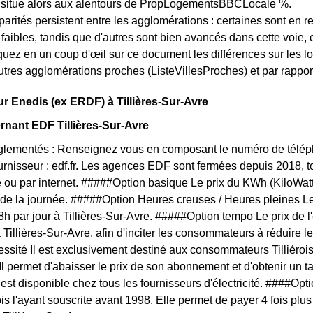
e situe alors aux alentours de PropLogementsBBCLocale %.
arités persistent entre les agglomérations : certaines sont en r
s faibles, tandis que d'autres sont bien avancés dans cette voie
quez en un coup d'œil sur ce document les différences sur les lo
utres agglomérations proches (ListeVillesProches) et par rapport
ur Enedis (ex ERDF) à Tillières-Sur-Avre
rnant EDF Tillières-Sur-Avre
églementés : Renseignez vous en composant le numéro de téléph
ournisseur : edf.fr. Les agences EDF sont fermées depuis 2018, 
 ou par internet. #####Option basique Le prix du KWh (KiloWat
 de la journée. #####Option Heures creuses / Heures pleines L
 8h par jour à Tillières-Sur-Avre. #####Option tempo Le prix de l
 Tillières-Sur-Avre, afin d'inciter les consommateurs à réduire l
ssité Il est exclusivement destiné aux consommateurs Tilliéroi
 Il permet d'abaisser le prix de son abonnement et d'obtenir un t
f est disponible chez tous les fournisseurs d'électricité. ####O
rois l'ayant souscrite avant 1998. Elle permet de payer 4 fois pl