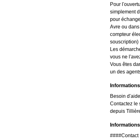
Pour l'ouvert
simplement du
pour échanger 
Avre ou dans 
compteur élec
souscription) --
Les démarches
vous ne l'ave
Vous êtes dan
un des agents
Information
Besoin d'aide
Contactez le 
depuis Tilliè
Informations
####Contact 