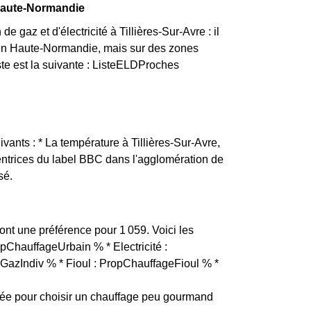
 Haute-Normandie
 gaz et d'électricité à Tillières-Sur-Avre : il
 en Haute-Normandie, mais sur des zones
iste est la suivante : ListeELDProches
ivants : * La température à Tillières-Sur-Avre,
tentrices du label BBC dans l'agglomération de
sé.
s ont une préférence pour 1 059. Voici les
ropChauffageUrbain % * Electricité :
GazIndiv % * Fioul : PropChauffageFioul % *
sée pour choisir un chauffage peu gourmand