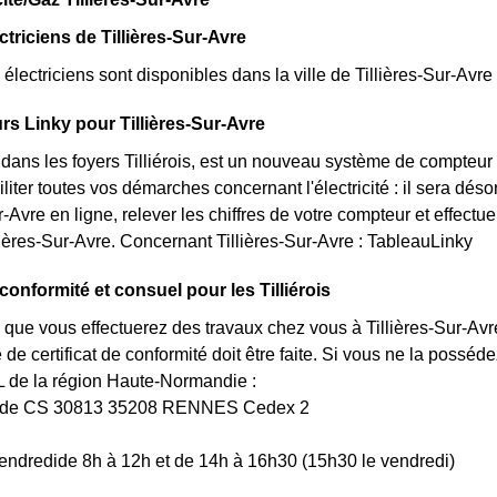
ctriciens de Tillières-Sur-Avre
lectriciens sont disponibles dans la ville de Tillières-Sur-Avre 
s Linky pour Tillières-Sur-Avre
t dans les foyers Tilliérois, est un nouveau système de compteu
iliter toutes vos démarches concernant l'électricité : il sera d
r-Avre en ligne, relever les chiffres de votre compteur et effect
illières-Sur-Avre. Concernant Tillières-Sur-Avre : TableauLinky
 conformité et consuel pour les Tilliérois
 que vous effectuerez des travaux chez vous à Tillières-Sur-Avr
e certificat de conformité doit être faite. Si vous ne la possé
e la région Haute-Normandie :
uède CS 30813 35208 RENNES Cedex 2
endredide 8h à 12h et de 14h à 16h30 (15h30 le vendredi)