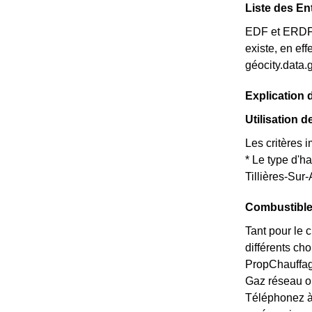
Liste des En
EDF et ERDF ne
existe, en ef
géocity.data.g
Explication 
Utilisation d
Les critères i
* Le type d'h
Tillières-Sur-
Combustible 
Tant pour le c
différents cho
PropChauffage
Gaz réseau o
Téléphonez à