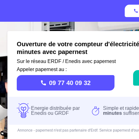
Ouverture de votre compteur d'électricité
minutes avec papernest
Sur le réseau ERDF / Enedis avec papernest
Appeler papernest au :
09 77 40 09 32
Energie distribuée par
Simple et rapide
Enedis ou GRDF
minutes
suffise
Annonce - papernest n'est pas partenaire d'Erdf. Service papernest d'ouv