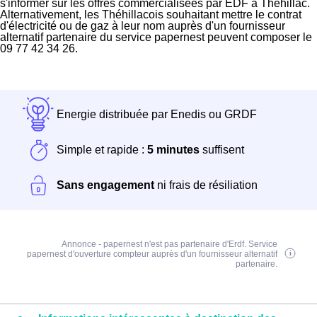
s'informer sur les offres commercialisées par EDF à Théhillac.
Alternativement, les Théhillacois souhaitant mettre le contrat
d'électricité ou de gaz à leur nom auprès d'un fournisseur
alternatif partenaire du service papernest peuvent composer le
09 77 42 34 26.
Energie distribuée par Enedis ou GRDF
Simple et rapide :
5 minutes
suffisent
Sans engagement
ni frais de résiliation
Annonce - papernest n'est pas partenaire d'Erdf. Service
papernest d'ouverture compteur auprès d'un fournisseur alternatif
partenaire.