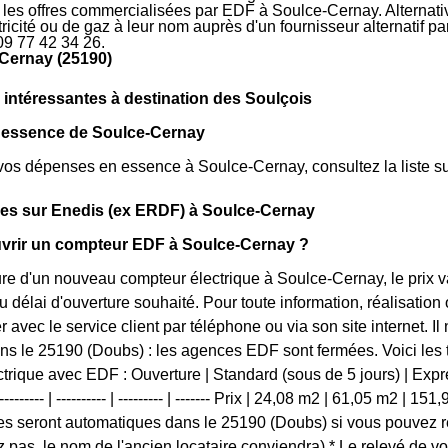
r les offres commercialisées par EDF à Soulce-Cernay. Alternati
ctricité ou de gaz à leur nom auprès d'un fournisseur alternatif 
09 77 42 34 26.
Cernay (25190)
 intéressantes à destination des Soulçois
s essence de Soulce-Cernay
vos dépenses en essence à Soulce-Cernay, consultez la liste sui
ues sur Enedis (ex ERDF) à Soulce-Cernay
rir un compteur EDF à Soulce-Cernay ?
ure d'un nouveau compteur électrique à Soulce-Cernay, le prix v
 délai d'ouverture souhaité. Pour toute information, réalisatio
 avec le service client par téléphone ou via son site internet. I
s le 25190 (Doubs) : les agences EDF sont fermées. Voici les tar
trique avec EDF : Ouverture | Standard (sous de 5 jours) | Expres
------- | ---------- | --------- | ------- Prix | 24,08 m2 | 61,05 m2 | 15
 seront automatiques dans le 25190 (Doubs) si vous pouvez re
z pas, le nom de l'ancien locataire conviendra) * Le relevé de v