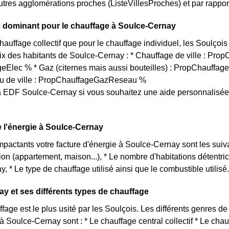
utres agglomérations proches (ListeVillesProches) et par rapport
 dominant pour le chauffage à Soulce-Cernay
chauffage collectif que pour le chauffage individuel, les Soulçoi
oix des habitants de Soulce-Cernay : * Chauffage de ville : Prop
Elec % * Gaz (citernes mais aussi bouteilles) : PropChauffage
u de ville : PropChauffageGazReseau %
 EDF Soulce-Cernay si vous souhaitez une aide personnalisée
de l'énergie à Soulce-Cernay
impactants votre facture d'énergie à Soulce-Cernay sont les suiv
tion (appartement, maison...), * Le nombre d'habitations détent
, * Le type de chauffage utilisé ainsi que le combustible utilisé.
y et ses différents types de chauffage
age est le plus usité par les Soulçois. Les différents genres de 
à Soulce-Cernay sont : * Le chauffage central collectif * Le cha