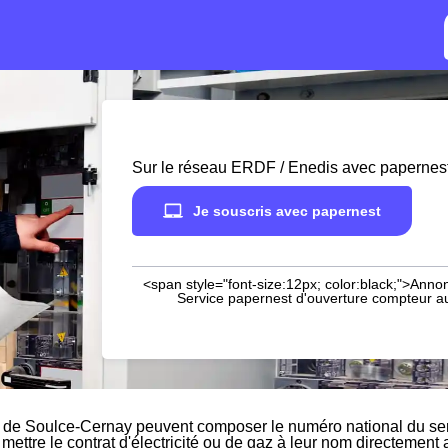
Sur le réseau ERDF / Enedis avec papernes
Je souscris avec papernest
<span style="font-size:12px; color:black;">Annon
Service papernest d'ouverture compteur aup
s de Soulce-Cernay peuvent composer le numéro national du ser
 mettre le contrat d'électricité ou de gaz à leur nom directement