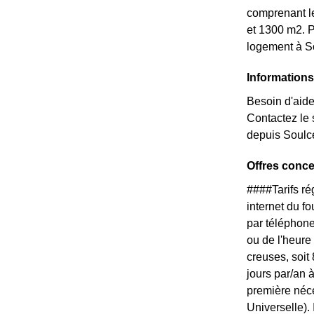
comprenant le
et 1300 m2. P
logement à S
Information
Besoin d'aide
Contactez le
depuis Soulc
Offres conc
####Tarifs r
internet du f
par téléphone
ou de l'heure
creuses, soit
jours par/an 
première néce
Universelle).