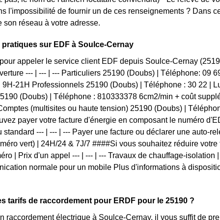
ns l'impossibilité de fournir un de ces renseignements ? Dans
 son réseau à votre adresse.
 pratiques sur EDF à Soulce-Cernay
pour appeler le service client EDF depuis Soulce-Cernay (251
erture --- | --- | --- Particuliers 25190 (Doubs) | Téléphone: 09
 9H-21H Professionnels 25190 (Doubs) | Téléphone : 30 22 |
25190 (Doubs) | Téléphone : 810333378 6cm2/min + coût supplé
omptes (multisites ou haute tension) 25190 (Doubs) | Télépho
vez payer votre facture d'énergie en composant le numéro d'ED
 standard --- | --- | --- Payer une facture ou déclarer une auto-r
uméro vert) | 24H/24 & 7J/7 ####Si vous souhaitez réduire votr
ro | Prix d'un appel --- | --- | --- Travaux de chauffage-isolation 
cation normale pour un mobile Plus d'informations à dispositio
es tarifs de raccordement pour ERDF pour le 25190 ?
 raccordement électrique à Soulce-Cernay, il vous suffit de p