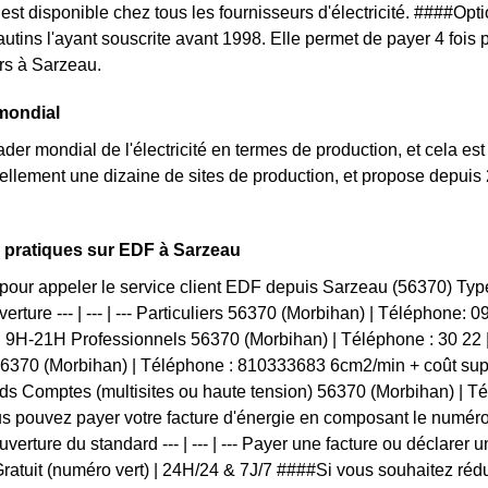
f est disponible chez tous les fournisseurs d'électricité. ####O
autins l'ayant souscrite avant 1998. Elle permet de payer 4 fois
urs à Sarzeau.
mondial
ader mondial de l'électricité en termes de production, et cela est
llement une dizaine de sites de production, et propose depuis 
.
 pratiques sur EDF à Sarzeau
pour appeler le service client EDF depuis Sarzeau (56370) Ty
erture --- | --- | --- Particuliers 56370 (Morbihan) | Téléphone: 
 9H-21H Professionnels 56370 (Morbihan) | Téléphone : 30 22
56370 (Morbihan) | Téléphone : 810333683 6cm2/min + coût sup
s Comptes (multisites ou haute tension) 56370 (Morbihan) | T
 pouvez payer votre facture d'énergie en composant le numéro
verture du standard --- | --- | --- Payer une facture ou déclarer 
ratuit (numéro vert) | 24H/24 & 7J/7 ####Si vous souhaitez réd