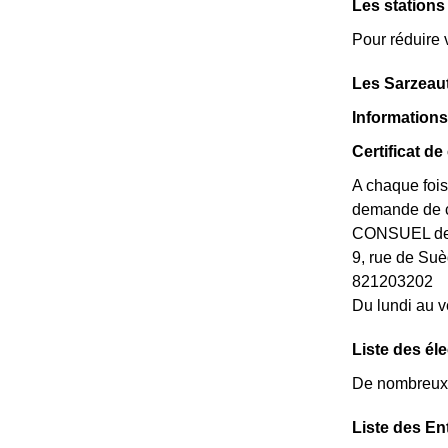
Les station
Pour réduire 
Les Sarzeau
Informations
Certificat d
A chaque fois
demande de ce
CONSUEL de l
9, rue de S
821203202
Du lundi au v
Liste des él
De nombreux é
Liste des En