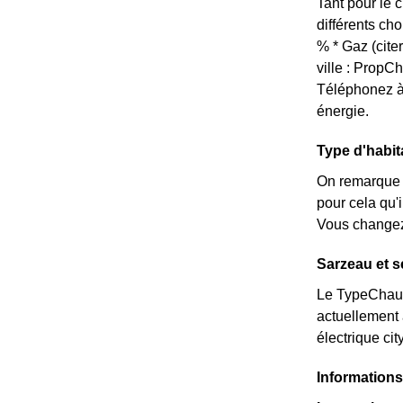
Tant pour le 
différents ch
% * Gaz (cite
ville : Prop
Téléphonez à
énergie.
Type d'habit
On remarque 
pour cela qu'
Vous changez 
Sarzeau et s
Le TypeChauff
actuellement 
électrique ci
Informations