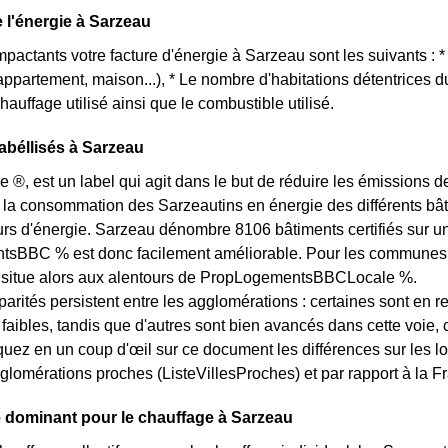
e l'énergie à Sarzeau
impactants votre facture d'énergie à Sarzeau sont les suivants : 
(appartement, maison...), * Le nombre d'habitations détentrices
hauffage utilisé ainsi que le combustible utilisé.
béllisés à Sarzeau
e ®, est un label qui agit dans le but de réduire les émissions 
 la consommation des Sarzeautins en énergie des différents bâti
 d'énergie. Sarzeau dénombre 8106 bâtiments certifiés sur un t
BBC % est donc facilement améliorable. Pour les communes des
e situe alors aux alentours de PropLogementsBBCLocale %.
arités persistent entre les agglomérations : certaines sont en r
s faibles, tandis que d'autres sont bien avancés dans cette voi
quez en un coup d'œil sur ce document les différences sur les l
glomérations proches (ListeVillesProches) et par rapport à la Fr
 dominant pour le chauffage à Sarzeau