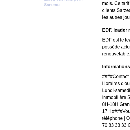
mois. Ce tari
Sarzeau
clients Sarze
les autres jo
EDF, leader 
EDF est le le
possède actue
renouvelable
Informations
####Contact 
Horaires d'ouv
Lundi-samedi
Immobilière 
8H-18H Grand
17H ####Vous
téléphone | Ou
70 83 33 33 G