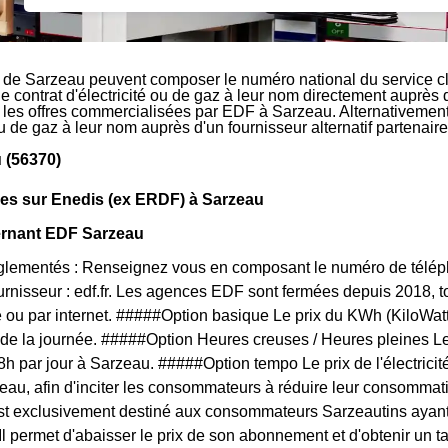
 de Sarzeau peuvent composer le numéro national du service cl
le contrat d'électricité ou de gaz à leur nom directement auprès 
r les offres commercialisées par EDF à Sarzeau. Alternativement,
 ou de gaz à leur nom auprès d'un fournisseur alternatif partena
 (56370)
ues sur Enedis (ex ERDF) à Sarzeau
ernant EDF Sarzeau
églementés : Renseignez vous en composant le numéro de téléph
ournisseur : edf.fr. Les agences EDF sont fermées depuis 2018, 
 ou par internet. #####Option basique Le prix du KWh (KiloWat
 de la journée. #####Option Heures creuses / Heures pleines L
 8h par jour à Sarzeau. #####Option tempo Le prix de l'électrici
eau, afin d'inciter les consommateurs à réduire leur consommatio
est exclusivement destiné aux consommateurs Sarzeautins ayant
 Il permet d'abaisser le prix de son abonnement et d'obtenir un t