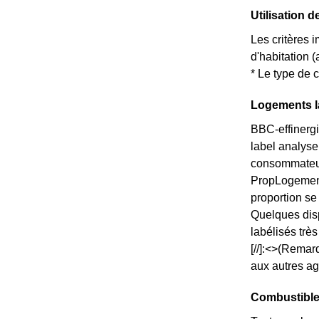
Utilisation d
Les critères 
d'habitation 
* Le type de c
Logements la
BBC-effinergi
label analyse
consommateurs
PropLogements
proportion s
Quelques disp
labélisés trè
[//]:<>(Remar
aux autres ag
Combustible