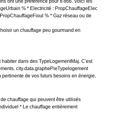
tins ont une préférence pour 8 866. Voici les
fageUrbain % * Electricité : PropChauffageElec
 : PropChauffageFioul % * Gaz réseau ou de
choisir un chauffage peu gourmand en
t habiter dans des TypeLogementMaj. C'est
tements. city.data.graphePieTypelogement
ertinente de vos futurs besoins en énergie.
 de chauffage qui peuvent être utilisés
individuel * Le chauffage entièrement