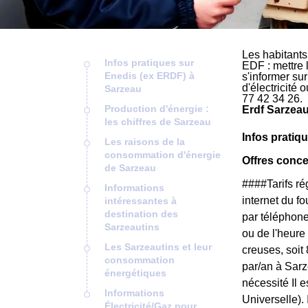
Les habitants
Infos pratiques sur
EDF : mettre 
Enedis (ex ERDF) à
s'informer su
d'électricité
Sarzeau
77 42 34 26.
Production d'énergie :
Erdf Sarzeau
les chiffres de Sarzeau
Infos pratiq
Les raisons de la
consommation d'énergie
Offres conc
de Sarzeau
####Tarifs r
Informations
internet du f
intéressantes à
destination des
par téléphone
Sarzeautins
ou de l'heure
Les Sarzeautins et leur
creuses, soit
consommation
par/an à Sarz
énergétiques
nécessité Il 
Informations
Universelle).
Électricité/Gaz pour