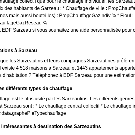
chauffage collectif que pour le chauffage individuel, les Sarzeau
oix des habitants de Sarzeau : * Chauffage de ville : PropChauf
rnes mais aussi bouteilles) : PropChauffageGazIndiv % * Fioul
ChauffageGazReseau %
 EDF Sarzeau si vous souhaitez une aide personnalisée pour 
ations à Sarzeau
que les Sarzeautins et leurs compagnes Sarzeautines préfèren
il existe 4 518 maisons à Sarzeau et 1443 appartements appar
d'habitation ? Téléphonez à EDF Sarzeau pour une estimation p
es différents types de chauffage
age est le plus usité par les Sarzeautins. Les différents genres
à Sarzeau sont : * Le chauffage central collectif * Le chauffage 
ty.data.graphePieTypechauffage
 intéressantes à destination des Sarzeautins