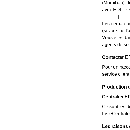
(Morbihan) : 
avec EDF : Ouv
---------- | --
Les démarche
(si vous ne l
Vous êtes dan
agents de son
Contacter E
Pour un racco
service clie
Production d
Centrales E
Ce sont les di
ListeCentral
Les raisons