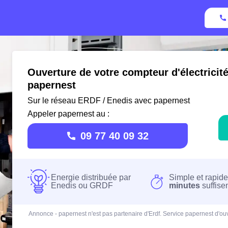
Ouverture de votre compteur d'électricit
papernest
Sur le réseau ERDF / Enedis avec papernest
Appeler papernest au :
09 77 40 09 32
Energie distribuée par
Simple et rapide
Enedis ou GRDF
minutes
suffise
Annonce - papernest n'est pas partenaire d'Erdf. Service papernest d'ouv