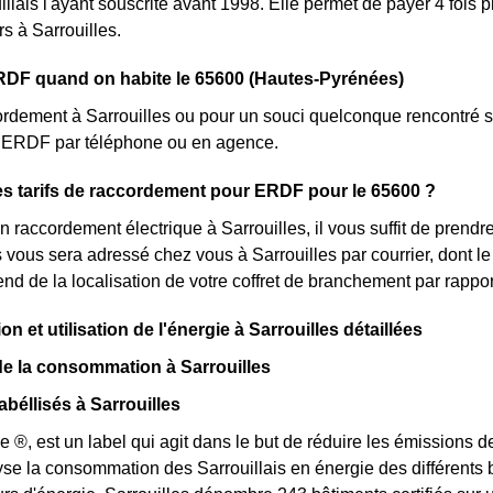
uillais l'ayant souscrite avant 1998. Elle permet de payer 4 fois
rs à Sarrouilles.
RDF quand on habite le 65600 (Hautes-Pyrénées)
rdement à Sarrouilles ou pour un souci quelconque rencontré su
nt ERDF par téléphone ou en agence.
es tarifs de raccordement pour ERDF pour le 65600 ?
 raccordement électrique à Sarrouilles, il vous suffit de pren
lés vous sera adressé chez vous à Sarrouilles par courrier, dont 
pend de la localisation de votre coffret de branchement par rappo
et utilisation de l'énergie à Sarrouilles détaillées
de la consommation à Sarrouilles
béllisés à Sarrouilles
e ®, est un label qui agit dans le but de réduire les émissions d
yse la consommation des Sarrouillais en énergie des différents b