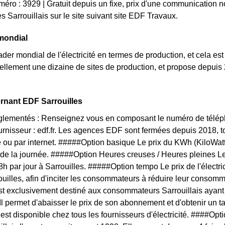
uméro : 3929 | Gratuit depuis un fixe, prix d'une communication 
s Sarrouillais sur le site suivant site EDF Travaux.
mondial
der mondial de l'électricité en termes de production, et cela est 
llement une dizaine de sites de production, et propose depuis 2
.
rnant EDF Sarrouilles
églementés : Renseignez vous en composant le numéro de téléph
ournisseur : edf.fr. Les agences EDF sont fermées depuis 2018, 
 ou par internet. #####Option basique Le prix du KWh (KiloWat
 de la journée. #####Option Heures creuses / Heures pleines L
 8h par jour à Sarrouilles. #####Option tempo Le prix de l'électr
ouilles, afin d'inciter les consommateurs à réduire leur consomma
est exclusivement destiné aux consommateurs Sarrouillais ayant
 Il permet d'abaisser le prix de son abonnement et d'obtenir un t
f est disponible chez tous les fournisseurs d'électricité. ####O