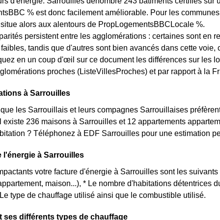
 d'énergie. Sarrouilles dénombre 243 bâtiments certifiés sur un
BBC % est donc facilement améliorable. Pour les communes des
e situe alors aux alentours de PropLogementsBBCLocale %.
arités persistent entre les agglomérations : certaines sont en r
s faibles, tandis que d'autres sont bien avancés dans cette voie
quez en un coup d'œil sur ce document les différences sur les lo
glomérations proches (ListeVillesProches) et par rapport à la Fr
ations à Sarrouilles
ue les Sarrouillais et leurs compagnes Sarrouillaises préfère
il existe 236 maisons à Sarrouilles et 12 appartements appart
itation ? Téléphonez à EDF Sarrouilles pour une estimation per
e l'énergie à Sarrouilles
mpactants votre facture d'énergie à Sarrouilles sont les suivants 
(appartement, maison...), * Le nombre d'habitations détentrices
 Le type de chauffage utilisé ainsi que le combustible utilisé.
et ses différents types de chauffage