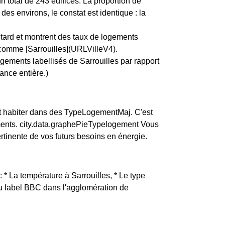
 total de 243 édifices. La proportion de
 environs, le constat est identique : la
etard et montrent des taux de logements
, comme [Sarrouilles](URLVilleV4).
gements labellisés de Sarrouilles par rapport
ance entière.)
nt habiter dans des TypeLogementMaj. C'est
ements. city.data.graphePieTypelogement Vous
tinente de vos futurs besoins en énergie.
: * La température à Sarrouilles, * Le type
 du label BBC dans l'agglomération de