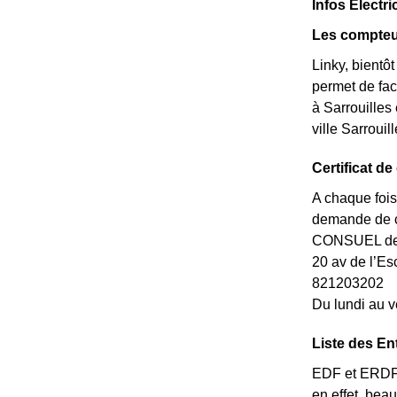
Infos Électri
Les compteur
Linky, bientô
permet de fac
à Sarrouilles 
ville Sarroui
Certificat de
A chaque fois
demande de ce
CONSUEL de l
20 av de l’
821203202
Du lundi au v
Liste des En
EDF et ERDF ne
en effet, bea