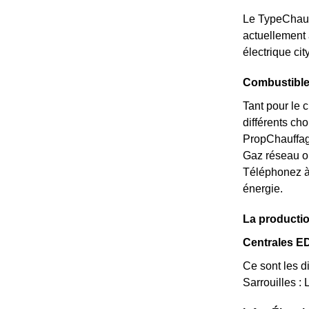
Le TypeChauff
actuellement à
électrique ci
Combustible 
Tant pour le c
différents cho
PropChauffage
Gaz réseau o
Téléphonez à
énergie.
La productio
Centrales ED
Ce sont les di
Sarrouilles :