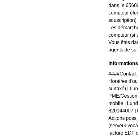
dans le 65600
compteur élec
souscription) --
Les démarche
compteur (si 
Vous êtes dan
agents de son
Informations
####Contact p
Horaires d'ou
surtaxé) | L
PME/Gestion 
mobile | Lun
820144007 | 
Actions possi
(serveur voca
facture EDF d