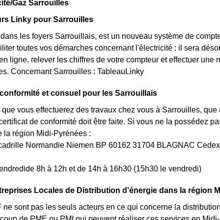
cité/Gaz Sarrouilles
s Linky pour Sarrouilles
t dans les foyers Sarrouillais, est un nouveau système de compt
iliter toutes vos démarches concernant l'électricité : il sera d
en ligne, relever les chiffres de votre compteur et effectuer une 
lles. Concernant Sarrouilles : TableauLinky
 conformité et consuel pour les Sarrouillais
 que vous effectuerez des travaux chez vous à Sarrouilles, que 
rtificat de conformité doit être faite. Si vous ne la possédez 
a région Midi-Pyrénées :
Escadrille Normandie Niemen BP 60162 31704 BLAGNAC Cedex
endredide 8h à 12h et de 14h à 16h30 (15h30 le vendredi)
treprises Locales de Distribution d'énergie dans la région 
 sont pas les seuls acteurs en ce qui concerne la distribution de 
ucoup de PME ou PMI qui peuvent réaliser ces services en Midi