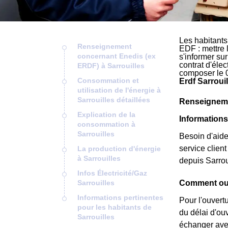
Les habitants
Renseignement
EDF : mettre 
concernant Enedis (ex
s'informer su
contrat d'éle
ERDF) à Sarrouilles
composer le 
Consommation et
Erdf Sarrouil
utilisation de l'énergie à
Sarrouilles détaillées
Renseigneme
Explication de la
Informations
consommation à
Sarrouilles
Besoin d'aide
service clie
La production d'énergie
à Sarrouilles
depuis Sarrou
Infos Électricité/Gaz
Sarrouilles
Comment ouv
Informations pertinentes
Pour l'ouvert
pour les habitants de
du délai d'ou
Sarrouilles
échanger avec