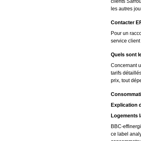
clients Sarro
les autres jou
Contacter E
Pour un racco
service clie
Quels sont l
Concernant un
tarifs détail
prix, tout dé
Consommation 
Explication 
Logements la
BBC-effinergi
ce label anal