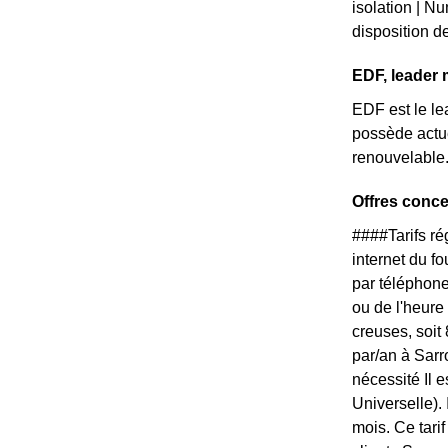
isolation | N
disposition de
EDF, leader 
EDF est le lea
possède actue
renouvelable
Offres conce
####Tarifs r
internet du f
par téléphone
ou de l'heure
creuses, soit
par/an à Sarr
nécessité Il 
Universelle).
mois. Ce tari