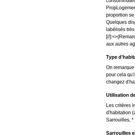
consommateurs
PropLogements
proportion s
Quelques disp
labélisés trè
[//]:<>(Remar
aux autres ag
Type d'habit
On remarque q
pour cela qu'
changez d'hab
Utilisation d
Les critères i
d'habitation 
Sarrouilles, *
Sarrouilles 