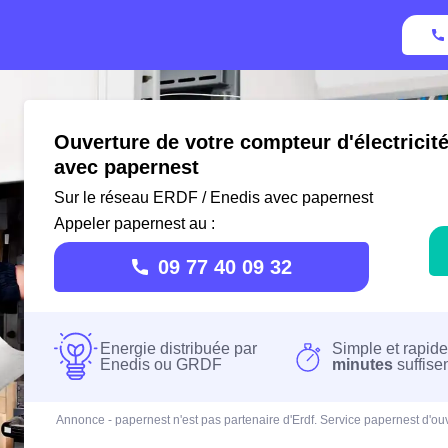
Ouverture de votre compteur d'électricité
avec papernest
Sur le réseau ERDF / Enedis avec papernest
Appeler papernest au :
09 77 40 09 32
Energie distribuée par
Simple et rapide
Enedis ou GRDF
minutes
suffise
Annonce - papernest n'est pas partenaire d'Erdf. Service papernest d'ouv