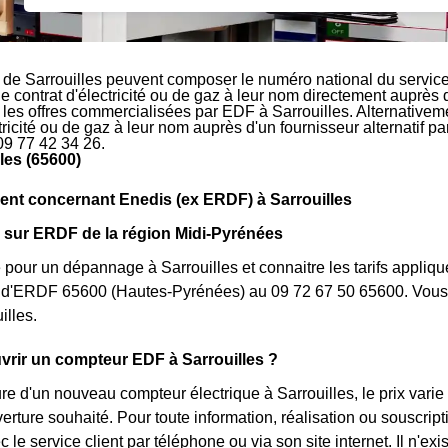
 de Sarrouilles peuvent composer le numéro national du service
le contrat d'électricité ou de gaz à leur nom directement auprès 
r les offres commercialisées par EDF à Sarrouilles. Alternativeme
ctricité ou de gaz à leur nom auprès d'un fournisseur alternatif 
09 77 42 34 26.
les (65600)
nt concernant Enedis (ex ERDF) à Sarrouilles
 sur ERDF de la région Midi-Pyrénées
 pour un dépannage à Sarrouilles et connaitre les tarifs appliqu
nt d'ERDF 65600 (Hautes-Pyrénées) au 09 72 67 50 65600. Vous 
illes.
rir un compteur EDF à Sarrouilles ?
ure d'un nouveau compteur électrique à Sarrouilles, le prix var
verture souhaité. Pour toute information, réalisation ou souscri
 le service client par téléphone ou via son site internet. Il n'ex