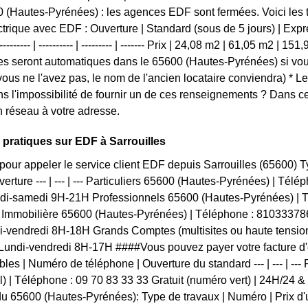
 (Hautes-Pyrénées) : les agences EDF sont fermées. Voici les tar
trique avec EDF : Ouverture | Standard (sous de 5 jours) | Expres
------- | ---------- | --------- | ------- Prix | 24,08 m2 | 61,05 m2 | 15
s seront automatiques dans le 65600 (Hautes-Pyrénées) si vous
vous ne l'avez pas, le nom de l'ancien locataire conviendra) * L
s l'impossibilité de fournir un de ces renseignements ? Dans 
 réseau à votre adresse.
 pratiques sur EDF à Sarrouilles
our appeler le service client EDF depuis Sarrouilles (65600)
verture --- | --- | --- Particuliers 65600 (Hautes-Pyrénées) | Té
undi-samedi 9H-21H Professionnels 65600 (Hautes-Pyrénées) | 
Immobilière 65600 (Hautes-Pyrénées) | Téléphone : 81033378
di-vendredi 8H-18H Grands Comptes (multisites ou haute tensio
Lundi-vendredi 8H-17H ####Vous pouvez payer votre facture d
bles | Numéro de téléphone | Ouverture du standard --- | --- | --
l) | Téléphone : 09 70 83 33 33 Gratuit (numéro vert) | 24H/24 &
u 65600 (Hautes-Pyrénées): Type de travaux | Numéro | Prix d'un 