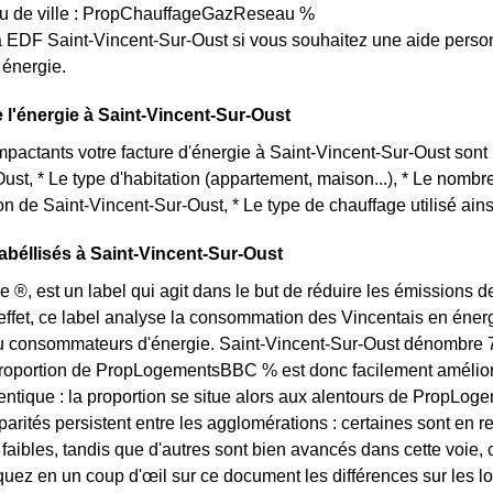
u de ville : PropChauffageGazReseau %
 EDF Saint-Vincent-Sur-Oust si vous souhaitez une aide person
énergie.
e l'énergie à Saint-Vincent-Sur-Oust
impactants votre facture d'énergie à Saint-Vincent-Sur-Oust sont 
ust, * Le type d'habitation (appartement, maison...), * Le nombr
on de Saint-Vincent-Sur-Oust, * Le type de chauffage utilisé ains
béllisés à Saint-Vincent-Sur-Oust
e ®, est un label qui agit dans le but de réduire les émissions 
effet, ce label analyse la consommation des Vincentais en énergie
 consommateurs d'énergie. Saint-Vincent-Sur-Oust dénombre 714
 proportion de PropLogementsBBC % est donc facilement amélior
dentique : la proportion se situe alors aux alentours de PropL
arités persistent entre les agglomérations : certaines sont en r
s faibles, tandis que d'autres sont bien avancés dans cette voi
quez en un coup d'œil sur ce document les différences sur les 