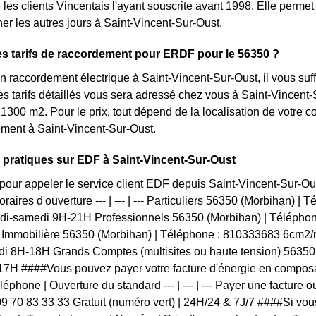
les clients Vincentais l'ayant souscrite avant 1998. Elle permet 
r les autres jours à Saint-Vincent-Sur-Oust.
es tarifs de raccordement pour ERDF pour le 56350 ?
 raccordement électrique à Saint-Vincent-Sur-Oust, il vous suf
s tarifs détaillés vous sera adressé chez vous à Saint-Vincent-S
 1300 m2. Pour le prix, tout dépend de la localisation de votre c
ment à Saint-Vincent-Sur-Oust.
 pratiques sur EDF à Saint-Vincent-Sur-Oust
pour appeler le service client EDF depuis Saint-Vincent-Sur-
raires d'ouverture --- | --- | --- Particuliers 56350 (Morbihan) 
undi-samedi 9H-21H Professionnels 56350 (Morbihan) | Téléphon
Immobilière 56350 (Morbihan) | Téléphone : 810333683 6cm2/m
di 8H-18H Grands Comptes (multisites ou haute tension) 56350 
17H ####Vous pouvez payer votre facture d'énergie en composan
phone | Ouverture du standard --- | --- | --- Payer une facture o
9 70 83 33 33 Gratuit (numéro vert) | 24H/24 & 7J/7 ####Si vou