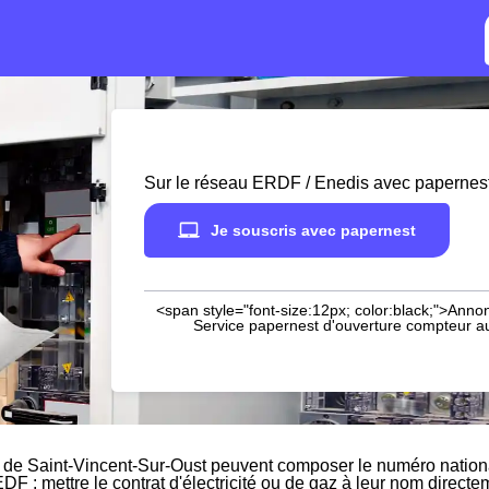
Sur le réseau ERDF / Enedis avec papernes
Je souscris avec papernest
<span style="font-size:12px; color:black;">Annon
Service papernest d'ouverture compteur aup
 de Saint-Vincent-Sur-Oust peuvent composer le numéro nationa
EDF : mettre le contrat d'électricité ou de gaz à leur nom direct