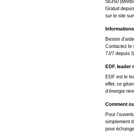
56350 (Morbiha
Gratuit depui
sur le site s
Informations
Besoin d'aide
Contactez le
7J/7 depuis S
EDF, leader 
EDF est le le
effet, ce géa
d'énergie ren
Comment ouv
Pour l'ouvert
simplement du
pour échanger