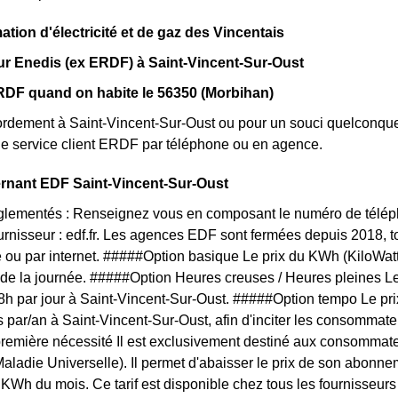
ion d'électricité et de gaz des Vincentais
ur Enedis (ex ERDF) à Saint-Vincent-Sur-Oust
RDF quand on habite le 56350 (Morbihan)
rdement à Saint-Vincent-Sur-Oust ou pour un souci quelconque 
le service client ERDF par téléphone ou en agence.
ernant EDF Saint-Vincent-Sur-Oust
églementés : Renseignez vous en composant le numéro de téléph
ournisseur : edf.fr. Les agences EDF sont fermées depuis 2018, 
 ou par internet. #####Option basique Le prix du KWh (KiloWat
 de la journée. #####Option Heures creuses / Heures pleines L
 8h par jour à Saint-Vincent-Sur-Oust. #####Option tempo Le prix
s par/an à Saint-Vincent-Sur-Oust, afin d'inciter les consommate
première nécessité Il est exclusivement destiné aux consommate
ladie Universelle). Il permet d'abaisser le prix de son abonnemen
KWh du mois. Ce tarif est disponible chez tous les fournisseurs