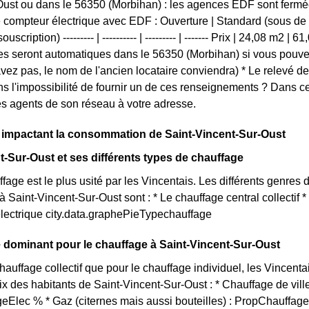
ust ou dans le 56350 (Morbihan) : les agences EDF sont fermées.
e compteur électrique avec EDF : Ouverture | Standard (sous de 5 
ouscription) --------- | ---------- | --------- | ------- Prix | 24,08 m2 
s seront automatiques dans le 56350 (Morbihan) si vous pouvez
'avez pas, le nom de l'ancien locataire conviendra) * Le relevé d
s l'impossibilité de fournir un de ces renseignements ? Dans 
s agents de son réseau à votre adresse.
 impactant la consommation de Saint-Vincent-Sur-Oust
t-Sur-Oust et ses différents types de chauffage
age est le plus usité par les Vincentais. Les différents genres d
à Saint-Vincent-Sur-Oust sont : * Le chauffage central collectif 
lectrique city.data.graphePieTypechauffage
dominant pour le chauffage à Saint-Vincent-Sur-Oust
hauffage collectif que pour le chauffage individuel, les Vincenta
oix des habitants de Saint-Vincent-Sur-Oust : * Chauffage de vill
Elec % * Gaz (citernes mais aussi bouteilles) : PropChauffage