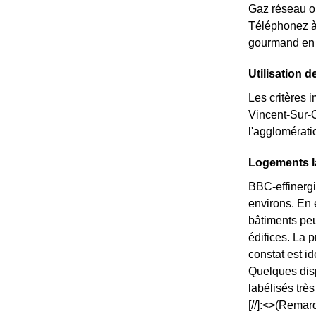
Gaz réseau o
Téléphonez à
gourmand en 
Utilisation d
Les critères 
Vincent-Sur-O
l'agglomérati
Logements la
BBC-effinergi
environs. En 
bâtiments peu
édifices. La
constat est i
Quelques disp
labélisés trè
[//]:<>(Remar