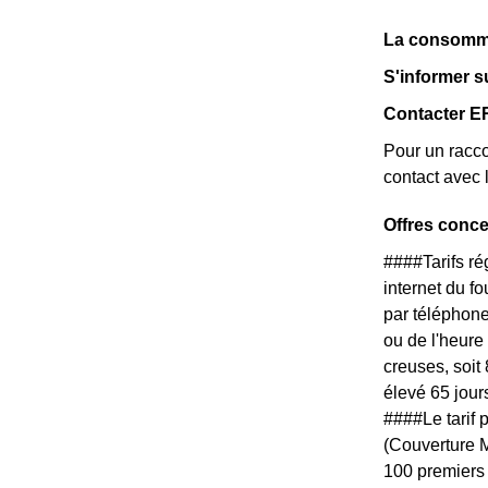
La consommat
S'informer s
Contacter E
Pour un racco
contact avec 
Offres conc
####Tarifs r
internet du f
par téléphone
ou de l'heure
creuses, soit
élevé 65 jour
####Le tarif 
(Couverture Ma
100 premiers 