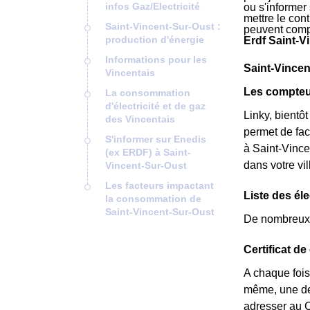
infos Gaz/Electricité
ou s'informer
mettre le cont
Saint-Vincent-Sur-Oust :
peuvent comp
production d'énergie
Erdf Saint-V
Informations pour les
Saint-Vincent
Vincentais
Les compteu
La consommation
d'électricité et de gaz
Linky, bientô
des Vincentais
permet de fac
S'informer sur Enedis
à Saint-Vince
(ex ERDF) à Saint-
dans votre vi
Vincent-Sur-Oust
Les facteurs impactant
Liste des él
la consommation de
Saint-Vincent-Sur-Oust
De nombreux é
Certificat d
A chaque fois
même, une dem
adresser au 