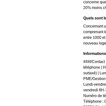
concerne que 
20% moins che
Quels sont l
Concernant un
comprenant le
entre 1000 et
nouveau loge
Informations
####Contact 
téléphone | Ho
surtaxé) | L
PME/Gestion 
Lundi-vendre
vendredi 8H-
Numéro de télé
Téléphone : 0