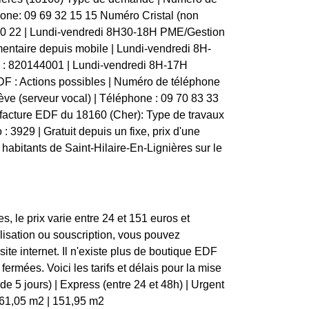
léphone: 09 69 32 15 15 Numéro Cristal (non
 30 22 | Lundi-vendredi 8H30-18H PME/Gestion
entaire depuis mobile | Lundi-vendredi 8H-
e : 820144001 | Lundi-vendredi 8H-17H
F : Actions possibles | Numéro de téléphone
elève (serveur vocal) | Téléphone : 09 70 83 33
e facture EDF du 18160 (Cher): Type de travaux
 : 3929 | Gratuit depuis un fixe, prix d'une
abitants de Saint-Hilaire-En-Lignières sur le
, le prix varie entre 24 et 151 euros et
lisation ou souscription, vous pouvez
ite internet. Il n'existe plus de boutique EDF
ermées. Voici les tarifs et délais pour la mise
e 5 jours) | Express (entre 24 et 48h) | Urgent
m2 | 61,05 m2 | 151,95 m2