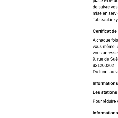
place EDF dep
de suivre vos
mise en servi
TableauLinky
Certificat d
A chaque fois
vous-même, un
vous adresse
9, rue de S
821203202
Du lundi au v
Informations
Les stations
Pour réduire 
Informations