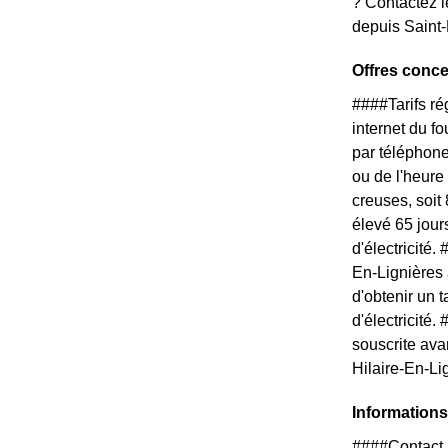
? Contactez l
depuis Saint-
Offres conce
####Tarifs r
internet du f
par téléphone
ou de l'heure
creuses, soit
élevé 65 jour
d'électricité
En-Lignières 
d'obtenir un t
d'électricité
souscrite ava
Hilaire-En-Li
Informations
####Contact 