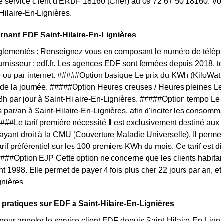
e service client d'ERDF 18160 (Cher) au 09 72 67 50 18160. Vo
Hilaire-En-Lignières.
rnant EDF Saint-Hilaire-En-Lignières
églementés : Renseignez vous en composant le numéro de téléph
ournisseur : edf.fr. Les agences EDF sont fermées depuis 2018, 
 ou par internet. #####Option basique Le prix du KWh (KiloWat
 de la journée. #####Option Heures creuses / Heures pleines L
 8h par jour à Saint-Hilaire-En-Lignières. #####Option tempo Le p
s par/an à Saint-Hilaire-En-Lignières, afin d'inciter les conso
. ####Le tarif première nécessité Il est exclusivement destiné a
ayant droit à la CMU (Couverture Maladie Universelle). Il perme
arif préférentiel sur les 100 premiers KWh du mois. Ce tarif est 
. ####Option EJP Cette option ne concerne que les clients habita
nt 1998. Elle permet de payer 4 fois plus cher 22 jours par an, e
gnières.
 pratiques sur EDF à Saint-Hilaire-En-Lignières
pour appeler le service client EDF depuis Saint-Hilaire-En-Li