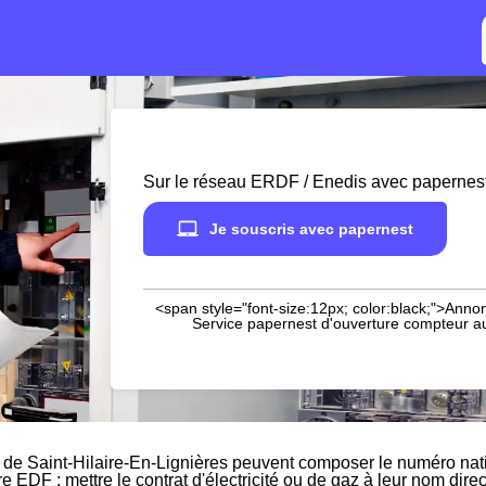
Sur le réseau ERDF / Enedis avec papernes
Je souscris avec papernest
<span style="font-size:12px; color:black;">Annon
Service papernest d'ouverture compteur aup
 de Saint-Hilaire-En-Lignières peuvent composer le numéro nati
re EDF : mettre le contrat d'électricité ou de gaz à leur nom dir