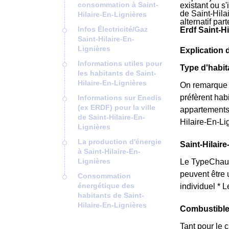
consommation à Saint-
existant ou s
de Saint-Hila
Hilaire-En-Lignières
alternatif pa
Infos Électricité/Gaz
Erdf Saint-H
Saint-Hilaire-En-
Lignières
Explication 
Informations utiles pour
Type d'habit
les habitants de Saint-
Hilaire-En-Lignières
On remarque q
préfèrent hab
Informations sur Enedis
(ex ERDF) pour la ville
appartements
de Saint-Hilaire-En-
Hilaire-En-Li
Lignières
La production d'énergie
Saint-Hilair
à Saint-Hilaire-En-
Lignières
Le TypeChauff
peuvent être u
Consommation
énergétique des
individuel * 
habitants de Saint-
Hilaire-En-Lignières
Combustible 
Tant pour le 