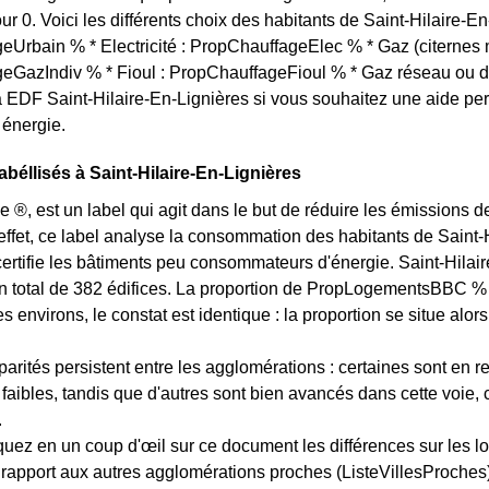
r 0. Voici les différents choix des habitants de Saint-Hilaire-En-
Urbain % * Electricité : PropChauffageElec % * Gaz (citernes m
eGazIndiv % * Fioul : PropChauffageFioul % * Gaz réseau ou 
EDF Saint-Hilaire-En-Lignières si vous souhaitez une aide per
énergie.
béllisés à Saint-Hilaire-En-Lignières
e ®, est un label qui agit dans le but de réduire les émissions 
effet, ce label analyse la consommation des habitants de Saint-H
certifie les bâtiments peu consommateurs d'énergie. Saint-Hila
 un total de 382 édifices. La proportion de PropLogementsBBC %
environs, le constat est identique : la proportion se situe a
arités persistent entre les agglomérations : certaines sont en r
s faibles, tandis que d'autres sont bien avancés dans cette voie,
.
quez en un coup d'œil sur ce document les différences sur les l
 rapport aux autres agglomérations proches (ListeVillesProches) 