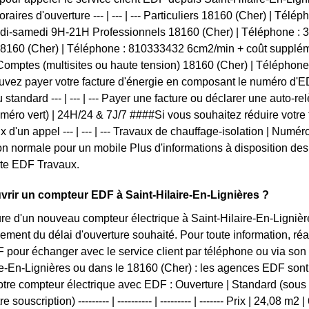
raires d'ouverture --- | --- | --- Particuliers 18160 (Cher) | Té
undi-samedi 9H-21H Professionnels 18160 (Cher) | Téléphone :
18160 (Cher) | Téléphone : 810333432 6cm2/min + coût supplém
omptes (multisites ou haute tension) 18160 (Cher) | Téléphon
vez payer votre facture d'énergie en composant le numéro d'ED
 standard --- | --- | --- Payer une facture ou déclarer une auto-r
uméro vert) | 24H/24 & 7J/7 ####Si vous souhaitez réduire votr
x d'un appel --- | --- | --- Travaux de chauffage-isolation | Numéro
 normale pour un mobile Plus d'informations à disposition des h
site EDF Travaux.
ir un compteur EDF à Saint-Hilaire-En-Lignières ?
ure d'un nouveau compteur électrique à Saint-Hilaire-En-Lignières
ment du délai d'ouverture souhaité. Pour toute information, réa
 pour échanger avec le service client par téléphone ou via son s
re-En-Lignières ou dans le 18160 (Cher) : les agences EDF sont f
otre compteur électrique avec EDF : Ouverture | Standard (sous d
re souscription) --------- | ---------- | --------- | ------- Prix | 24,08 