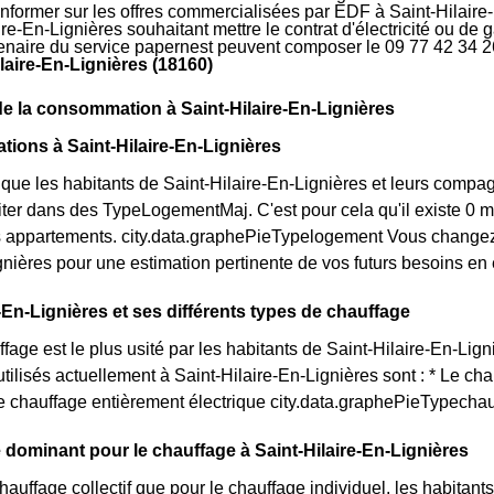
'informer sur les offres commercialisées par EDF à Saint-Hilaire-
ire-En-Lignières souhaitant mettre le contrat d'électricité ou de
rtenaire du service papernest peuvent composer le 09 77 42 34 2
ilaire-En-Lignières (18160)
de la consommation à Saint-Hilaire-En-Lignières
ations à Saint-Hilaire-En-Lignières
ue les habitants de Saint-Hilaire-En-Lignières et leurs compag
iter dans des TypeLogementMaj. C'est pour cela qu'il existe 0 m
 appartements. city.data.graphePieTypelogement Vous changez
gnières pour une estimation pertinente de vos futurs besoins en 
e-En-Lignières et ses différents types de chauffage
age est le plus usité par les habitants de Saint-Hilaire-En-Lign
tilisés actuellement à Saint-Hilaire-En-Lignières sont : * Le cha
Le chauffage entièrement électrique city.data.graphePieTypecha
dominant pour le chauffage à Saint-Hilaire-En-Lignières
chauffage collectif que pour le chauffage individuel, les habitant