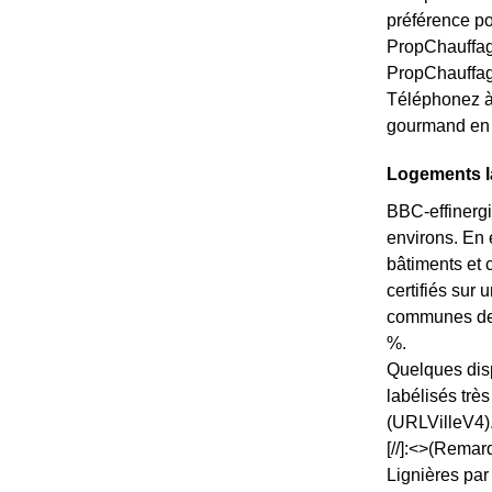
préférence pou
PropChauffage
PropChauffag
Téléphonez à 
gourmand en 
Logements la
BBC-effinergi
environs. En 
bâtiments et 
certifiés sur
communes des 
%.
Quelques disp
labélisés trè
(URLVilleV4)
[//]:<>(Remar
Lignières par