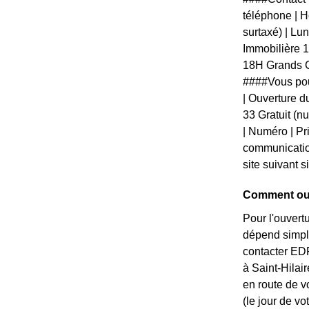
téléphone | Ho
surtaxé) | L
Immobilière 
18H Grands C
####Vous pou
| Ouverture du
33 Gratuit (n
| Numéro | Pri
communication
site suivant 
Comment ouvr
Pour l'ouvert
dépend simple
contacter EDF
à Saint-Hilai
en route de v
(le jour de vot