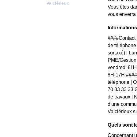
Valclérieux
Vous êtes dan
vous enverra 
Informations
####Contact 
de téléphone 
surtaxé) | L
PME/Gestion 
vendredi 8H-
8H-17H ####V
téléphone | Ou
70 83 33 33 G
de travaux | N
d'une communi
Valclérieux s
Quels sont l
Concernant un