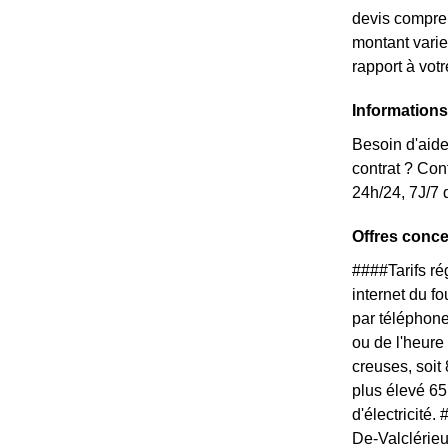
devis compren
montant varie
rapport à vot
Information
Besoin d'aide
contrat ? Con
24h/24, 7J/7 
Offres conce
####Tarifs r
internet du f
par téléphone
ou de l'heure
creuses, soit
plus élevé 65
d'électricité
De-Valclérieu