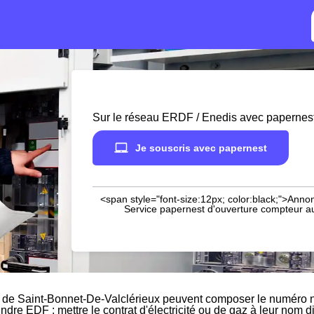
Sur le réseau ERDF / Enedis avec papernes
Je souscris avec papernest
<span style="font-size:12px; color:black;">Annon
Service papernest d'ouverture compteur aup
 de Saint-Bonnet-De-Valclérieux peuvent composer le numéro na
indre EDF : mettre le contrat d'électricité ou de gaz à leur nom 