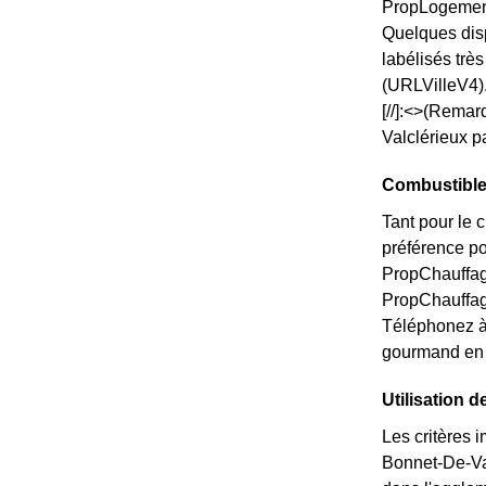
PropLogemen
Quelques disp
labélisés trè
(URLVilleV4)
[//]:<>(Remar
Valclérieux p
Combustible 
Tant pour le 
préférence po
PropChauffage
PropChauffag
Téléphonez à
gourmand en 
Utilisation 
Les critères 
Bonnet-De-Val