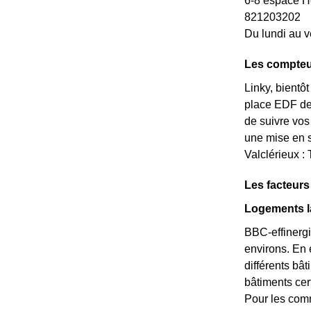
6-8 espace 
821203202
Du lundi au v
Les compteu
Linky, bientô
place EDF dep
de suivre vos
une mise en s
Valclérieux :
Les facteurs
Logements la
BBC-effinergi
environs. En 
différents bâ
bâtiments cer
Pour les comm