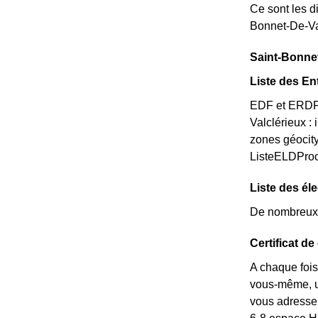
Ce sont les di
Bonnet-De-Va
Saint-Bonnet
Liste des En
EDF et ERDF n
Valclérieux :
zones géocity
ListeELDPro
Liste des él
De nombreux é
Certificat d
A chaque fois
vous-même, un
vous adresse