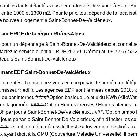
ant les tarifs détaillés vous sera adressé chez vous à Saint-Bon
 entre 1000 et 1300 m2. Pour le prix, tout dépend de la localisa
re nouveau logement à Saint-Bonnet-De-Valclérieux.
s sur ERDF de la région Rhône-Alpes
 pour un dépannage à Saint-Bonnet-De-Valclérieux et connaitre l
tactez le service client d'ERDF 26350 (Drôme) au 09 72 67 50
depuis Saint-Bonnet-De-Valclérieux.
rnant EDF Saint-Bonnet-De-Valclérieux
églementés : Renseignez vous en composant le numéro de téléph
ournisseur : edf.fr. Les agences EDF sont fermées depuis 2018, 
 ou par internet. #####Option basique Le prix du KWh (KiloWat
 de la journée. #####Option Heures creuses / Heures pleines L
 8h par jour à Saint-Bonnet-De-Valclérieux. #####Option tempo Le
 jours par/an à Saint-Bonnet-De-Valclérieux, afin d'inciter les
. ####Le tarif première nécessité Il est exclusivement destiné 
x ayant droit à la CMU (Couverture Maladie Universelle). Il per