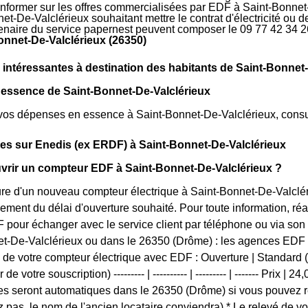
'informer sur les offres commercialisées par EDF à Saint-Bonnet-
et-De-Valclérieux souhaitant mettre le contrat d'électricité ou 
rtenaire du service papernest peuvent composer le 09 77 42 34 2
onnet-De-Valclérieux (26350)
 intéressantes à destination des habitants de Saint-Bonnet
 essence de Saint-Bonnet-De-Valclérieux
vos dépenses en essence à Saint-Bonnet-De-Valclérieux, consulte
ues sur Enedis (ex ERDF) à Saint-Bonnet-De-Valclérieux
rir un compteur EDF à Saint-Bonnet-De-Valclérieux ?
ure d'un nouveau compteur électrique à Saint-Bonnet-De-Valclérie
ment du délai d'ouverture souhaité. Pour toute information, réa
 pour échanger avec le service client par téléphone ou via son s
t-De-Valclérieux ou dans le 26350 (Drôme) : les agences EDF son
 de votre compteur électrique avec EDF : Ouverture | Standard (s
 de votre souscription) --------- | ---------- | --------- | ------- Prix
 seront automatiques dans le 26350 (Drôme) si vous pouvez re
z pas, le nom de l'ancien locataire conviendra) * Le relevé de v