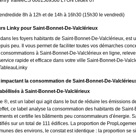
Henry ValléeCS 6061569366 LYON cedex 07
endredide 8h à 12h et de 14h à 16h30 (15h30 le vendredi)
rs Linky pour Saint-Bonnet-De-Valclérieux
t dans les foyers habitants de Saint-Bonnet-De-Valclérieux, es
uis peu. Il vous permet de faciliter toutes vos démarches concern
 consommations à Saint-Bonnet-De-Valclérieux en ligne, relever 
ervice rapide et efficace dans votre ville Saint-Bonnet-De-Val
 TableauLinky
 impactant la consommation de Saint-Bonnet-De-Valclérieu
béllisés à Saint-Bonnet-De-Valclérieux
e ®, est un label qui agit dans le but de réduire les émissions
effet, ce label analyse la consommation des habitants de Saint
timents et certifie les bâtiments peu consommateurs d'énergie.
tifiés sur un total de 111 édifices. La proportion de PropLoge
unes des environs, le constat est identique : la proportion se s