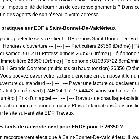
s l'impossibilité de fournir un de ces renseignements ? Dans 
un des agents de son réseau à votre adresse.
 pratiques sur EDF à Saint-Bonnet-De-Valclérieux
pour appeler le service client EDF depuis Saint-Bonnet-De-Va
| Horaires d'ouverture --- | --- | --- Particuliers 26350 (Drôme) 
undi-samedi 9H-21H Professionnels 26350 (Drôme) | Téléphone 
Immobilière 26350 (Drôme) | Téléphone : 810333722 6cm2/min 
18H Grands Comptes (multisites ou haute tension) 26350 (Drôm
ous pouvez payer votre facture d'énergie en composant le num
verture du standard --- | --- | --- Payer une facture ou déclarer 
ratuit (numéro vert) | 24H/24 & 7J/7 ####Si vous souhaitez réd
uméro | Prix d'un appel --- | --- | --- Travaux de chauffage-isolati
cation normale pour un mobile Plus d'informations à dispositi
ur le site suivant site EDF Travaux.
es tarifs de raccordement pour ERDF pour le 26350 ?
 raccordement électrique à Saint-Bonnet-De-Valclérieux, il vou