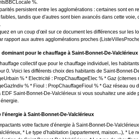
tsBBCLocale %.
arités persistent entre les agglomérations : certaines sont en r
s faibles, tandis que d'autres sont bien avancés dans cette voi
.
quez en un coup d'œil sur ce document les différences sur les 
ar rapport aux autres agglomérations proches (ListeVillesProches
dominant pour le chauffage à Saint-Bonnet-De-Valclérieux
chauffage collectif que pour le chauffage individuel, les habita
ur 0. Voici les différents choix des habitants de Saint-Bonnet-De-
Urbain % * Electricité : PropChauffageElec % * Gaz (citernes m
eGazIndiv % * Fioul : PropChauffageFioul % * Gaz réseau ou 
 EDF Saint-Bonnet-De-Valclérieux si vous souhaitez une aide p
énergie.
de l'énergie à Saint-Bonnet-De-Valclérieux
impactants votre facture d'énergie à Saint-Bonnet-De-Valclérieux 
clérieux, * Le type d'habitation (appartement, maison...), * Le 