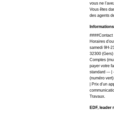
vous ne l'ave
Vous êtes dan
des agents de
Informations
####Contact 
Horaires d'ouv
samedi 9H-21
32300 (Gers)
Comptes (mul
payer votre f
standard --- |
(numéro vert)
| Prix d'un ap
communication
Travaux.
EDF, leader 