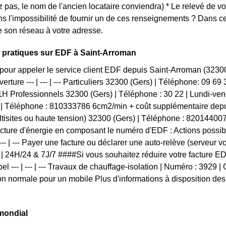
z pas, le nom de l'ancien locataire conviendra) * Le relevé de v
s l'impossibilité de fournir un de ces renseignements ? Dans
 son réseau à votre adresse.
 pratiques sur EDF à Saint-Arroman
pour appeler le service client EDF depuis Saint-Arroman (323
erture --- | --- | --- Particuliers 32300 (Gers) | Téléphone: 09 6
H Professionnels 32300 (Gers) | Téléphone : 30 22 | Lundi-v
 | Téléphone : 810333786 6cm2/min + coût supplémentaire dep
tisites ou haute tension) 32300 (Gers) | Téléphone : 8201440
acture d'énergie en composant le numéro d'EDF : Actions possi
 --- | --- Payer une facture ou déclarer une auto-relève (serveur 
 | 24H/24 & 7J/7 ####Si vous souhaitez réduire votre facture 
pel --- | --- | --- Travaux de chauffage-isolation | Numéro : 3929 | 
 normale pour un mobile Plus d'informations à disposition des 
mondial