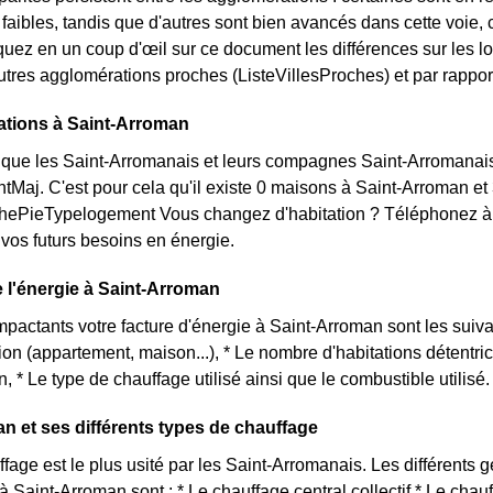
s faibles, tandis que d'autres sont bien avancés dans cette voi
quez en un coup d'œil sur ce document les différences sur les 
utres agglomérations proches (ListeVillesProches) et par rapport
ations à Saint-Arroman
que les Saint-Arromanais et leurs compagnes Saint-Arromanais
aj. C'est pour cela qu'il existe 0 maisons à Saint-Arroman e
aphePieTypelogement Vous changez d'habitation ? Téléphonez à
 vos futurs besoins en énergie.
de l'énergie à Saint-Arroman
impactants votre facture d'énergie à Saint-Arroman sont les suiv
tion (appartement, maison...), * Le nombre d'habitations détent
 * Le type de chauffage utilisé ainsi que le combustible utilisé.
n et ses différents types de chauffage
age est le plus usité par les Saint-Arromanais. Les différents g
à Saint-Arroman sont : * Le chauffage central collectif * Le chau