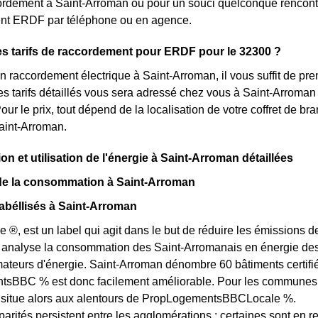
rdement à Saint-Arroman ou pour un souci quelconque rencontr
ient ERDF par téléphone ou en agence.
es tarifs de raccordement pour ERDF pour le 32300 ?
 raccordement électrique à Saint-Arroman, il vous suffit de pr
s tarifs détaillés vous sera adressé chez vous à Saint-Arroman p
our le prix, tout dépend de la localisation de votre coffret de 
aint-Arroman.
 et utilisation de l'énergie à Saint-Arroman détaillées
 de la consommation à Saint-Arroman
abéllisés à Saint-Arroman
e ®, est un label qui agit dans le but de réduire les émissions
el analyse la consommation des Saint-Arromanais en énergie des d
eurs d'énergie. Saint-Arroman dénombre 60 bâtiments certifiés 
BBC % est donc facilement améliorable. Pour les communes des
e situe alors aux alentours de PropLogementsBBCLocale %.
arités persistent entre les agglomérations : certaines sont en r