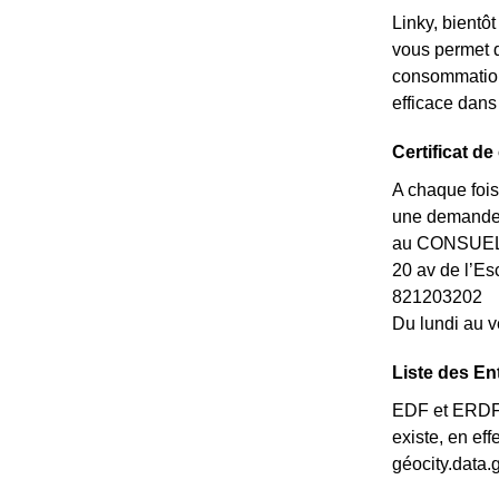
Linky, bientô
vous permet d
consommations
efficace dans
Certificat d
A chaque fois
une demande d
au CONSUEL d
20 av de l’
821203202
Du lundi au v
Liste des En
EDF et ERDF n
existe, en ef
géocity.data.