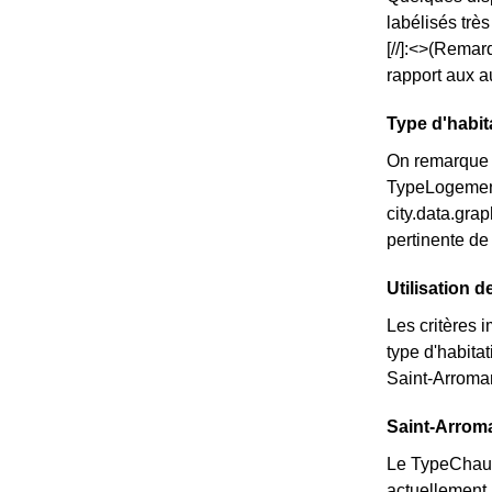
labélisés trè
[//]:<>(Remar
rapport aux a
Type d'habit
On remarque 
TypeLogementM
city.data.gr
pertinente de
Utilisation 
Les critères 
type d'habita
Saint-Arroman,
Saint-Arroma
Le TypeChauff
actuellement 