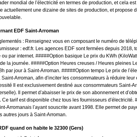
der mondial de l'électricité en termes de production, et cela est
 actuellement une dizaine de sites de production, et propose 
ouvelable.
ernant EDF Saint-Arroman
églementés : Renseignez vous en composant le numéro de téléph
ournisseur : edf.fr. Les agences EDF sont fermées depuis 2018, 
 ou par internet. #####Option basique Le prix du KWh (KiloWat
 de la journée. #####Option Heures creuses / Heures pleines L
 8h par jour à Saint-Arroman. #####Option tempo Le prix de l'éle
à Saint-Arroman, afin d'inciter les consommateurs à réduire leur 
ssité Il est exclusivement destiné aux consommateurs Saint-A
rselle). Il permet d'abaisser le prix de son abonnement et d'obten
Ce tarif est disponible chez tous les fournisseurs d'électricit
aint-Arromanais l'ayant souscrite avant 1998. Elle permet de paye
s autres jours à Saint-Arroman.
DF quand on habite le 32300 (Gers)