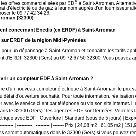
r les offres commercialisées par EDF à Saint-Arroman. Alternat
rat d'électricité ou de gaz à leur nom auprès d'un fournisseur al
oser le 09 77 42 34 26.
rroman (32300)
nt concernant Enedis (ex ERDF) à Saint-Arroman
 sur ERDF de la région Midi-Pyrénées
 pour un dépannage à Saint-Arroman et connaitre les tarifs appl
ient d'ERDF 32300 (Gers) au 09 72 67 50 32300. Vous pouvez ap
rir un compteur EDF à Saint-Arroman ?
ure d'un nouveau compteur électrique à Saint-Arroman, le prix v
 délai d'ouverture souhaité. Pour toute information, réalisatio
 avec le service client par téléphone ou via son site internet. Il
ns le 32300 (Gers) : les agences EDF sont fermées. Voici les tar
trique avec EDF : Ouverture | Standard (sous de 5 jours) | Expres
------- | ---------- | --------- | ------- Prix | 24,08 m2 | 61,05 m2 | 15
 seront automatiques dans le 32300 (Gers) si vous pouvez rens