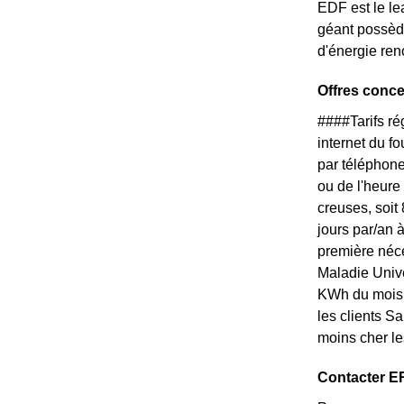
EDF est le lea
géant possède
d'énergie ren
Offres conc
####Tarifs r
internet du f
par téléphone
ou de l'heure
creuses, soit
jours par/an 
première néce
Maladie Unive
KWh du mois. 
les clients S
moins cher le
Contacter ER