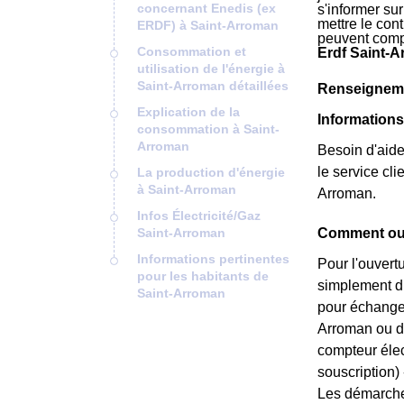
concernant Enedis (ex
s'informer su
mettre le cont
ERDF) à Saint-Arroman
peuvent comp
Consommation et
Erdf Saint-A
utilisation de l'énergie à
Saint-Arroman détaillées
Renseigneme
Explication de la
Informations
consommation à Saint-
Arroman
Besoin d'aide
le service cl
La production d'énergie
à Saint-Arroman
Arroman.
Infos Électricité/Gaz
Saint-Arroman
Comment ouv
Informations pertinentes
Pour l'ouvert
pour les habitants de
simplement du
Saint-Arroman
pour échanger
Arroman ou da
compteur élec
souscription) --
Les démarches