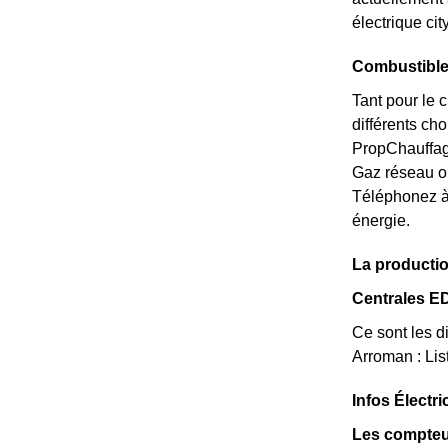
électrique ci
Combustible
Tant pour le 
différents ch
PropChauffage
Gaz réseau o
Téléphonez à
énergie.
La productio
Centrales E
Ce sont les di
Arroman : Li
Infos Électr
Les compteu