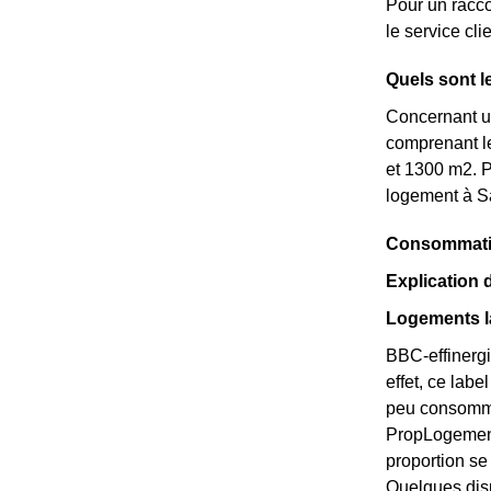
Pour un racco
le service cl
Quels sont l
Concernant un
comprenant le
et 1300 m2. P
logement à S
Consommation
Explication
Logements l
BBC-effinergi
effet, ce lab
peu consommat
PropLogements
proportion s
Quelques disp