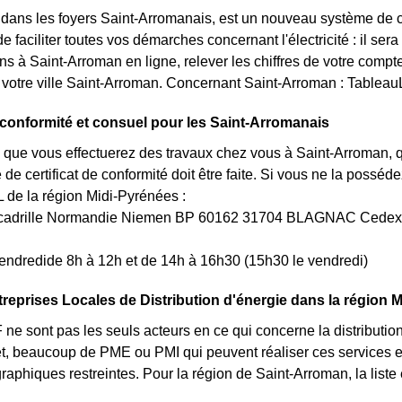
t dans les foyers Saint-Arromanais, est un nouveau système de 
e faciliter toutes vos démarches concernant l'électricité : il se
 à Saint-Arroman en ligne, relever les chiffres de votre compte
 votre ville Saint-Arroman. Concernant Saint-Arroman : Tableau
e conformité et consuel pour les Saint-Arromanais
 que vous effectuerez des travaux chez vous à Saint-Arroman, q
e certificat de conformité doit être faite. Si vous ne la possé
e la région Midi-Pyrénées :
Escadrille Normandie Niemen BP 60162 31704 BLAGNAC Cedex
endredide 8h à 12h et de 14h à 16h30 (15h30 le vendredi)
treprises Locales de Distribution d'énergie dans la région 
e sont pas les seuls acteurs en ce qui concerne la distribution d
fet, beaucoup de PME ou PMI qui peuvent réaliser ces services
graphiques restreintes. Pour la région de Saint-Arroman, la liste