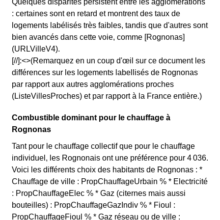
Quelques disparités persistent entre les agglomérations
: certaines sont en retard et montrent des taux de
logements labélisés très faibles, tandis que d'autres sont
bien avancés dans cette voie, comme [Rognonas]
(URLVilleV4).
[//]:<>(Remarquez en un coup d'œil sur ce document les
différences sur les logements labellisés de Rognonas
par rapport aux autres agglomérations proches
(ListeVillesProches) et par rapport à la France entière.)
Combustible dominant pour le chauffage à
Rognonas
Tant pour le chauffage collectif que pour le chauffage
individuel, les Rognonais ont une préférence pour 4 036.
Voici les différents choix des habitants de Rognonas : *
Chauffage de ville : PropChauffageUrbain % * Electricité
: PropChauffageElec % * Gaz (citernes mais aussi
bouteilles) : PropChauffageGazIndiv % * Fioul :
PropChauffageFioul % * Gaz réseau ou de ville :