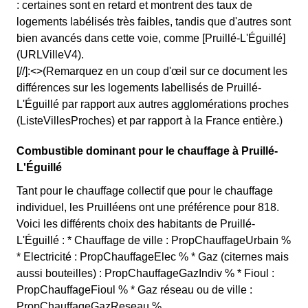
: certaines sont en retard et montrent des taux de
logements labélisés très faibles, tandis que d'autres sont
bien avancés dans cette voie, comme [Pruillé-L'Éguillé]
(URLVilleV4).
[//]:<>(Remarquez en un coup d'œil sur ce document les
différences sur les logements labellisés de Pruillé-
L'Éguillé par rapport aux autres agglomérations proches
(ListeVillesProches) et par rapport à la France entière.)
Combustible dominant pour le chauffage à Pruillé-
L'Éguillé
Tant pour le chauffage collectif que pour le chauffage
individuel, les Pruilléens ont une préférence pour 818.
Voici les différents choix des habitants de Pruillé-
L'Éguillé : * Chauffage de ville : PropChauffageUrbain %
* Electricité : PropChauffageElec % * Gaz (citernes mais
aussi bouteilles) : PropChauffageGazIndiv % * Fioul :
PropChauffageFioul % * Gaz réseau ou de ville :
PropChauffageGazReseau %