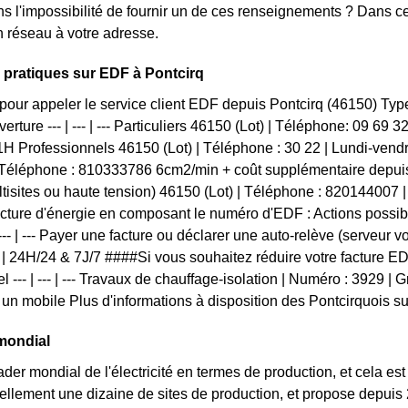
s l'impossibilité de fournir un de ces renseignements ? Dans 
 réseau à votre adresse.
 pratiques sur EDF à Pontcirq
pour appeler le service client EDF depuis Pontcirq (46150) Ty
erture --- | --- | --- Particuliers 46150 (Lot) | Téléphone: 09 69
H Professionnels 46150 (Lot) | Téléphone : 30 22 | Lundi-ven
| Téléphone : 810333786 6cm2/min + coût supplémentaire depui
tisites ou haute tension) 46150 (Lot) | Téléphone : 82014400
acture d'énergie en composant le numéro d'EDF : Actions possi
 --- | --- Payer une facture ou déclarer une auto-relève (serveur 
 | 24H/24 & 7J/7 ####Si vous souhaitez réduire votre facture E
l --- | --- | --- Travaux de chauffage-isolation | Numéro : 3929 |
un mobile Plus d'informations à disposition des Pontcirquois sur
mondial
der mondial de l'électricité en termes de production, et cela est 
llement une dizaine de sites de production, et propose depuis 