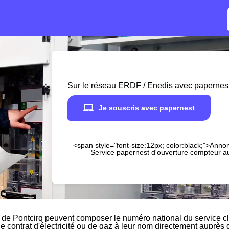
Sur le réseau ERDF / Enedis avec papernes
Je souscris avec papernest
<span style="font-size:12px; color:black;">Annon
Service papernest d'ouverture compteur aup
 de Pontcirq peuvent composer le numéro national du service cl
le contrat d'électricité ou de gaz à leur nom directement auprès 