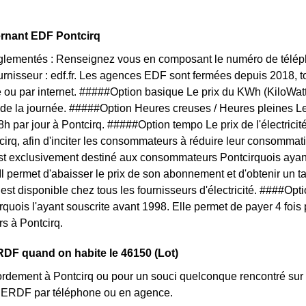
.
ernant EDF Pontcirq
églementés : Renseignez vous en composant le numéro de téléph
ournisseur : edf.fr. Les agences EDF sont fermées depuis 2018, 
 ou par internet. #####Option basique Le prix du KWh (KiloWat
 de la journée. #####Option Heures creuses / Heures pleines L
 8h par jour à Pontcirq. #####Option tempo Le prix de l'électrici
cirq, afin d'inciter les consommateurs à réduire leur consommatio
est exclusivement destiné aux consommateurs Pontcirquois ayan
 Il permet d'abaisser le prix de son abonnement et d'obtenir un t
f est disponible chez tous les fournisseurs d'électricité. ####O
irquois l'ayant souscrite avant 1998. Elle permet de payer 4 fois
rs à Pontcirq.
DF quand on habite le 46150 (Lot)
rdement à Pontcirq ou pour un souci quelconque rencontré sur 
nt ERDF par téléphone ou en agence.