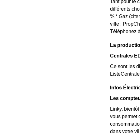
Tant pour le 
différents ch
% * Gaz (cite
ville : Prop
Téléphonez à
La productio
Centrales E
Ce sont les di
ListeCentral
Infos Électri
Les compteu
Linky, bientô
vous permet d
consommations
dans votre vi