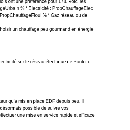
uois ont une préférence pour 178. Voici les
fageUrbain % * Electricité : PropChauffageElec
 : PropChauffageFioul % * Gaz réseau ou de
hoisir un chauffage peu gourmand en énergie.
ectricité sur le réseau électrique de Pontcirq :
teur qu'a mis en place EDF depuis peu. Il
ra désormais possible de suivre vos
ffectuer une mise en service rapide et efficace