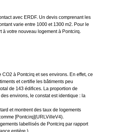
 contact avec ERDF. Un devis comprenant les
montant varie entre 1000 et 1300 m2. Pour le
ort à votre nouveau logement à Pontcirq.
e CO2 à Pontcirq et ses environs. En effet, ce
iments et certifie les bâtiments peu
tal de 143 édifices. La proportion de
 environs, le constat est identique : la
etard et montrent des taux de logements
, comme [Pontcirq](URLVilleV4).
ogements labellisés de Pontcirq par rapport
ance entière.)