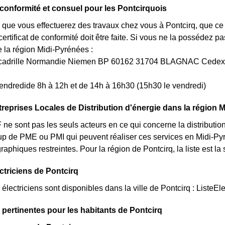
e conformité et consuel pour les Pontcirquois
 que vous effectuerez des travaux chez vous à Pontcirq, que ce 
rtificat de conformité doit être faite. Si vous ne la possédez 
a région Midi-Pyrénées :
Escadrille Normandie Niemen BP 60162 31704 BLAGNAC Cedex
endredide 8h à 12h et de 14h à 16h30 (15h30 le vendredi)
treprises Locales de Distribution d'énergie dans la région 
 sont pas les seuls acteurs en ce qui concerne la distribution de
up de PME ou PMI qui peuvent réaliser ces services en Midi-Py
graphiques restreintes. Pour la région de Pontcirq, la liste est 
ectriciens de Pontcirq
lectriciens sont disponibles dans la ville de Pontcirq : ListeEle
 pertinentes pour les habitants de Pontcirq