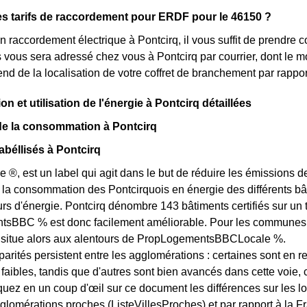
es tarifs de raccordement pour ERDF pour le 46150 ?
 raccordement électrique à Pontcirq, il vous suffit de prendre
lés vous sera adressé chez vous à Pontcirq par courrier, dont le 
pend de la localisation de votre coffret de branchement par rapp
 et utilisation de l'énergie à Pontcirq détaillées
de la consommation à Pontcirq
béllisés à Pontcirq
e ®, est un label qui agit dans le but de réduire les émissions d
 la consommation des Pontcirquois en énergie des différents bât
 d'énergie. Pontcirq dénombre 143 bâtiments certifiés sur un to
BBC % est donc facilement améliorable. Pour les communes des
e situe alors aux alentours de PropLogementsBBCLocale %.
arités persistent entre les agglomérations : certaines sont en r
s faibles, tandis que d'autres sont bien avancés dans cette voie
quez en un coup d'œil sur ce document les différences sur les l
glomérations proches (ListeVillesProches) et par rapport à la Fr