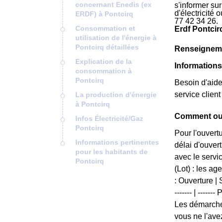
concernant Enedis (ex
s'informer su
d'électricité
ERDF) à Pontcirq
77 42 34 26.
Consommation et
Erdf Pontcir
utilisation de l'énergie à
Pontcirq détaillées
Renseigneme
Explication de la
Informations
consommation à
Pontcirq
Besoin d'aide
service clien
La production d'énergie
à Pontcirq
Comment ouv
Infos Électricité/Gaz
Pontcirq
Pour l'ouvert
Informations pertinentes
délai d'ouver
pour les habitants de
avec le servi
Pontcirq
(Lot) : les a
: Ouverture | S
------- | -----
Les démarches
vous ne l'ave