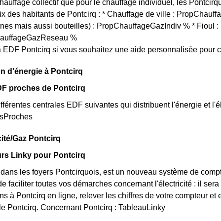
chauffage collectif que pour le chauffage individuel, les Pontcirq
oix des habitants de Pontcirq : * Chauffage de ville : PropChauf
rnes mais aussi bouteilles) : PropChauffageGazIndiv % * Fioul
ChauffageGazReseau %
 EDF Pontcirq si vous souhaitez une aide personnalisée pour c
n d'énergie à Pontcirq
DF proches de Pontcirq
fférentes centrales EDF suivantes qui distribuent l'énergie et l'él
esProches
cité/Gaz Pontcirq
rs Linky pour Pontcirq
t dans les foyers Pontcirquois, est un nouveau système de comp
e faciliter toutes vos démarches concernant l'électricité : il se
 à Pontcirq en ligne, relever les chiffres de votre compteur et e
lle Pontcirq. Concernant Pontcirq : TableauLinky