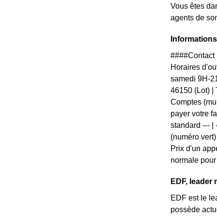
Vous êtes dan
agents de son
Informations
####Contact 
Horaires d'ouv
samedi 9H-21
46150 (Lot) 
Comptes (mul
payer votre f
standard --- |
(numéro vert)
Prix d'un appe
normale pour 
EDF, leader 
EDF est le lea
possède actue