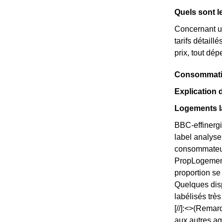
Quels sont l
Concernant un
tarifs détail
prix, tout dé
Consommation
Explication 
Logements la
BBC-effinergi
label analyse
consommateurs
PropLogements
proportion s
Quelques disp
labélisés trè
[//]:<>(Remar
aux autres ag