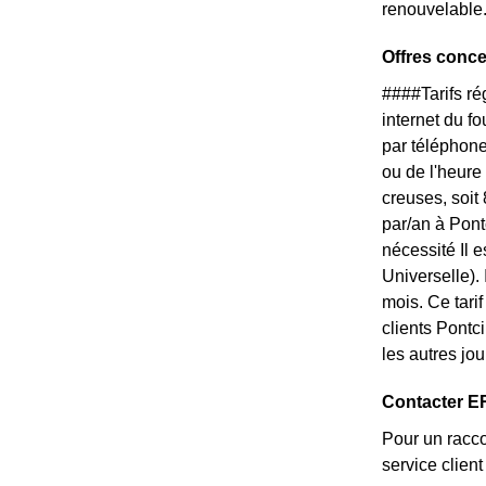
renouvelable
Offres conc
####Tarifs r
internet du f
par téléphone
ou de l'heure
creuses, soit
par/an à Pont
nécessité Il 
Universelle).
mois. Ce tari
clients Pontc
les autres jou
Contacter ER
Pour un racco
service clie