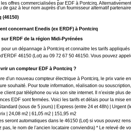
r les offres commercialisées par EDF à Pontcirq. Alternativement,
 ou de gaz à leur nom auprès d'un fournisseur alternatif partena
q (46150)
nt concernant Enedis (ex ERDF) à Pontcirq
 sur ERDF de la région Midi-Pyrénées
 pour un dépannage à Pontcirq et connaitre les tarifs appliqués 
t d'ERDF 46150 (Lot) au 09 72 67 50 46150. Vous pouvez appele
rir un compteur EDF à Pontcirq ?
ure d'un nouveau compteur électrique à Pontcirq, le prix varie 
ture souhaité. Pour toute information, réalisation ou souscript
ce client par téléphone ou via son site internet. Il n'existe plu
gences EDF sont fermées. Voici les tarifs et délais pour la mise
tandard (sous de 5 jours) | Express (entre 24 et 48h) | Urgent (le jou
-- Prix | 24,08 m2 | 61,05 m2 | 151,95 m2
 seront automatiques dans le 46150 (Lot) si vous pouvez rense
z pas, le nom de l'ancien locataire conviendra) * Le relevé de v