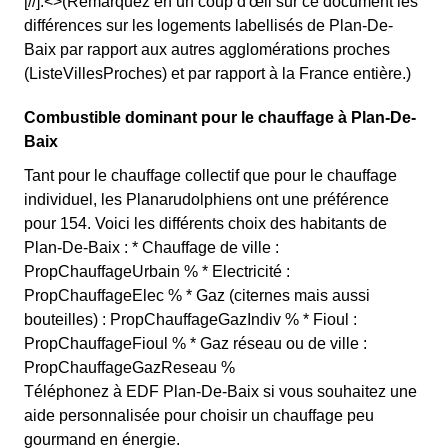
[//]:<>(Remarquez en un coup d'œil sur ce document les
différences sur les logements labellisés de Plan-De-
Baix par rapport aux autres agglomérations proches
(ListeVillesProches) et par rapport à la France entière.)
Combustible dominant pour le chauffage à Plan-De-
Baix
Tant pour le chauffage collectif que pour le chauffage
individuel, les Planarudolphiens ont une préférence
pour 154. Voici les différents choix des habitants de
Plan-De-Baix : * Chauffage de ville :
PropChauffageUrbain % * Electricité :
PropChauffageElec % * Gaz (citernes mais aussi
bouteilles) : PropChauffageGazIndiv % * Fioul :
PropChauffageFioul % * Gaz réseau ou de ville :
PropChauffageGazReseau %
Téléphonez à EDF Plan-De-Baix si vous souhaitez une
aide personnalisée pour choisir un chauffage peu
gourmand en énergie.