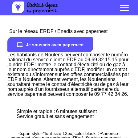
Sur le réseau ERDF / Enedis avec papernest
Je souscris avec papernest
Les habitants de Noulens peuvent composer le numéro
national du service client d'EDF au 09 69 32 15 15 pour
joindre EDF : mettre le contrat d'électricité ou de gaz à
leur nom directement auprès d'EDF, modifier un contrat
existant ou s'informer sur les offres commercialisées par
EDF à Noulens. Alternativement, les Noulensiens
souhaitant mettre le contrat d'électricité ou de gaz à leur
nom auprès d'un fournisseur alternatif partenaire du
service papernest peuvent composer le 09 77 42 34 26.
Simple et rapide : 6 minutes suffisent
Service gratuit et sans engagement
<span style="font-size:12px; color:black;">Annonce -
papernest n'est pas partenaire d'Erdf. Service papernest