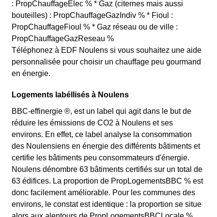
: PropChauffageElec % * Gaz (citernes mais aussi
bouteilles) : PropChauffageGazIndiv % * Fioul :
PropChauffageFioul % * Gaz réseau ou de ville :
PropChauffageGazReseau %
Téléphonez à EDF Noulens si vous souhaitez une aide
personnalisée pour choisir un chauffage peu gourmand
en énergie.
Logements labéllisés à Noulens
BBC-effinergie ®, est un label qui agit dans le but de
réduire les émissions de CO2 à Noulens et ses
environs. En effet, ce label analyse la consommation
des Noulensiens en énergie des différents bâtiments et
certifie les bâtiments peu consommateurs d'énergie.
Noulens dénombre 63 bâtiments certifiés sur un total de
63 édifices. La proportion de PropLogementsBBC % est
donc facilement améliorable. Pour les communes des
environs, le constat est identique : la proportion se situe
alors aux alentours de PropLogementsBBCLocale %.