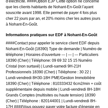
d'électricité. ####Option EJP Cette option ne concerne
que les clients habitants de Nohant-En-Goût l'ayant
souscrite avant 1998. Elle permet de payer 4 fois plus
cher 22 jours par an, et 20% moins cher les autres jours
à Nohant-En-Goût.
Informations pratiques sur EDF à Nohant-En-Goût
####Contact pour appeler le service client EDF depuis
Nohant-En-Goût (18390) Type de demande | Numéro de
téléphone | Horaires d'ouverture --- | --- | --- Particuliers
18390 (Cher) | Téléphone: 09 69 32 15 15 Numéro
Cristal (non surtaxé) | Lundi-samedi 9H-21H
Professionnels 18390 (Cher) | Téléphone : 30 22 |
Lundi-vendredi 8H30-18H PME/Gestion Immobilière
18390 (Cher) | Téléphone : 810333432 6cm2/min + coût
supplémentaire depuis mobile | Lundi-vendredi 8H-18H
Grands Comptes (multisites ou haute tension) 18390
(Cher) | Téléphone : 820144001 | Lundi-vendredi 8H-
17H ####Vous pouvez payer votre facture d'énergie en