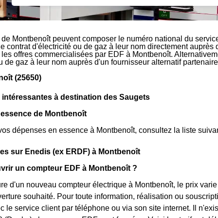
 de Montbenoît peuvent composer le numéro national du service
le contrat d'électricité ou de gaz à leur nom directement auprès 
r les offres commercialisées par EDF à Montbenoît. Alternativeme
 ou de gaz à leur nom auprès d'un fournisseur alternatif partena
oît (25650)
 intéressantes à destination des Saugets
s essence de Montbenoît
vos dépenses en essence à Montbenoît, consultez la liste suivan
ues sur Enedis (ex ERDF) à Montbenoît
rir un compteur EDF à Montbenoît ?
ure d'un nouveau compteur électrique à Montbenoît, le prix vari
verture souhaité. Pour toute information, réalisation ou souscri
 le service client par téléphone ou via son site internet. Il n'e