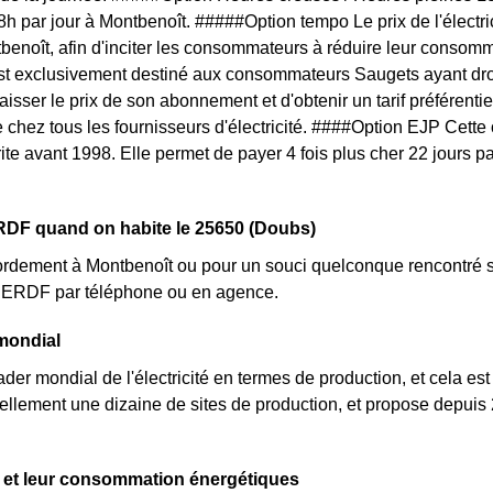
 8h par jour à Montbenoît. #####Option tempo Le prix de l'électr
benoît, afin d'inciter les consommateurs à réduire leur consomma
est exclusivement destiné aux consommateurs Saugets ayant dro
baisser le prix de son abonnement et d'obtenir un tarif préférent
e chez tous les fournisseurs d'électricité. ####Option EJP Cette
rite avant 1998. Elle permet de payer 4 fois plus cher 22 jours p
RDF quand on habite le 25650 (Doubs)
rdement à Montbenoît ou pour un souci quelconque rencontré su
nt ERDF par téléphone ou en agence.
mondial
der mondial de l'électricité en termes de production, et cela est
llement une dizaine de sites de production, et propose depuis
.
 et leur consommation énergétiques