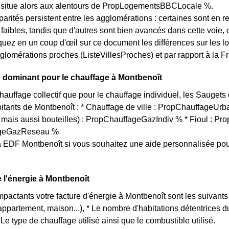
e situe alors aux alentours de PropLogementsBBCLocale %.
arités persistent entre les agglomérations : certaines sont en r
s faibles, tandis que d'autres sont bien avancés dans cette voi
quez en un coup d'œil sur ce document les différences sur les l
glomérations proches (ListeVillesProches) et par rapport à la Fr
 dominant pour le chauffage à Montbenoît
hauffage collectif que pour le chauffage individuel, les Saugets 
itants de Montbenoît : * Chauffage de ville : PropChauffageUrba
 mais aussi bouteilles) : PropChauffageGazIndiv % * Fioul : Pro
ageGazReseau %
 EDF Montbenoît si vous souhaitez une aide personnalisée pou
e l'énergie à Montbenoît
impactants votre facture d'énergie à Montbenoît sont les suivants
(appartement, maison...), * Le nombre d'habitations détentrices
Le type de chauffage utilisé ainsi que le combustible utilisé.