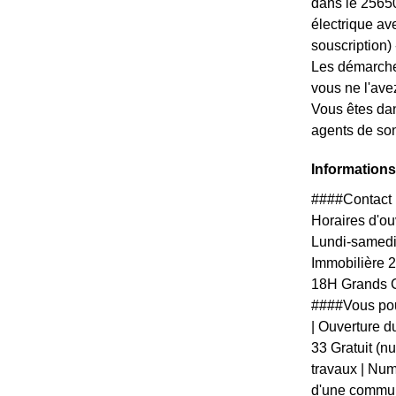
dans le 25650
électrique av
souscription) --
Les démarches
vous ne l'ave
Vous êtes dan
agents de son
Informations
####Contact 
Horaires d'ouv
Lundi-samedi
Immobilière 
18H Grands C
####Vous pou
| Ouverture du
33 Gratuit (n
travaux | Numé
d'une communi