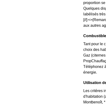
proportion s
Quelques disp
labélisés trè
[//]:<>(Remar
aux autres ag
Combustible
Tant pour le c
choix des hab
Gaz (citernes
PropChauff
Téléphonez à
énergie.
Utilisation d
Les critères 
d'habitation 
Montbenoît, * 