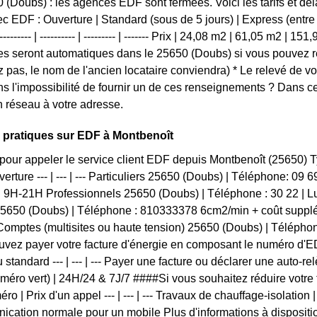
 (Doubs) : les agences EDF sont fermées. Voici les tarifs et dél
ec EDF : Ouverture | Standard (sous de 5 jours) | Express (entre 2
------- | ---------- | --------- | ------- Prix | 24,08 m2 | 61,05 m2 | 15
 seront automatiques dans le 25650 (Doubs) si vous pouvez re
z pas, le nom de l'ancien locataire conviendra) * Le relevé de v
s l'impossibilité de fournir un de ces renseignements ? Dans 
 réseau à votre adresse.
 pratiques sur EDF à Montbenoît
pour appeler le service client EDF depuis Montbenoît (25650)
erture --- | --- | --- Particuliers 25650 (Doubs) | Téléphone: 09
 9H-21H Professionnels 25650 (Doubs) | Téléphone : 30 22 |
25650 (Doubs) | Téléphone : 810333378 6cm2/min + coût supplé
omptes (multisites ou haute tension) 25650 (Doubs) | Télépho
vez payer votre facture d'énergie en composant le numéro d'ED
 standard --- | --- | --- Payer une facture ou déclarer une auto-r
uméro vert) | 24H/24 & 7J/7 ####Si vous souhaitez réduire votr
ro | Prix d'un appel --- | --- | --- Travaux de chauffage-isolation 
cation normale pour un mobile Plus d'informations à dispositio