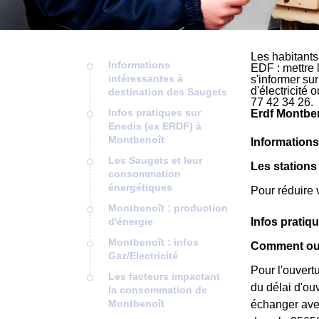
Les habitants
Informations
EDF : mettre 
intéressantes à
s'informer su
d'électricité
destination des Saugets
77 42 34 26.
Infos pratiques sur
Erdf Montben
Enedis (ex ERDF) à
Montbenoît
Informations
Les Saugets et leur
Les station
consommation
énergétiques
Pour réduire 
Montbenoît : production
d'énergie
Infos pratiq
Montbenoît : infos
Comment ouv
Gaz/Electricité
Pour l'ouvert
Les facteurs impactant
du délai d'ou
la consommation de
Montbenoît
échanger avec