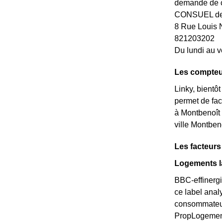
demande de ce
CONSUEL de 
8 Rue Louis 
821203202
Du lundi au v
Les compteu
Linky, bientô
permet de fac
à Montbenoît 
ville Montben
Les facteur
Logements la
BBC-effinergi
ce label anal
consommateurs
PropLogements