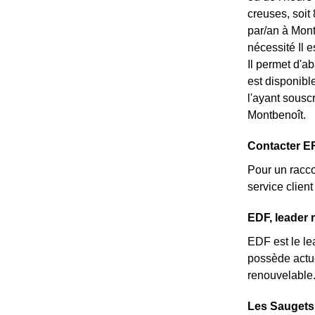
creuses, soit
par/an à Mont
nécessité Il 
Il permet d'a
est disponibl
l'ayant sousc
Montbenoît.
Contacter E
Pour un racco
service clie
EDF, leader 
EDF est le lea
possède actue
renouvelable
Les Saugets