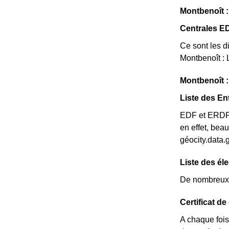
Montbenoît :
Centrales E
Ce sont les di
Montbenoît :
Montbenoît : 
Liste des En
EDF et ERDF n
en effet, be
géocity.data.
Liste des él
De nombreux é
Certificat d
A chaque fois