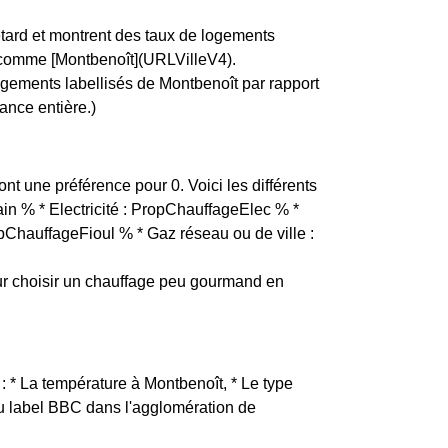
etard et montrent des taux de logements
e, comme [Montbenoît](URLVilleV4).
ogements labellisés de Montbenoît par rapport
ance entière.)
ont une préférence pour 0. Voici les différents
in % * Electricité : PropChauffageElec % *
pChauffageFioul % * Gaz réseau ou de ville :
r choisir un chauffage peu gourmand en
 : * La température à Montbenoît, * Le type
 du label BBC dans l'agglomération de