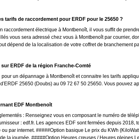
es tarifs de raccordement pour ERDF pour le 25650 ?
 raccordement électrique à Montbenoît, il vous suffit de pren
taillés vous sera adressé chez vous à Montbenoît par courrier, do
 tout dépend de la localisation de votre coffret de branchement 
s sur ERDF de la région Franche-Comté
 pour un dépannage à Montbenoît et connaitre les tarifs appliqué
nt d'ERDF 25650 (Doubs) au 09 72 67 50 25650. Vous pouvez app
ernant EDF Montbenoît
églementés : Renseignez vous en composant le numéro de téléph
ournisseur : edf.fr. Les agences EDF sont fermées depuis 2018, 
 ou par internet. #####Option basique Le prix du KWh (KiloWat
 de la journée. #####Option Heures creuses / Heures pleines L