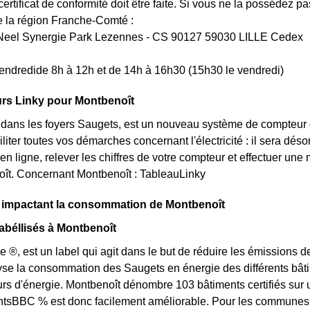
rtificat de conformité doit être faite. Si vous ne la possédez 
la région Franche-Comté :
Neel Synergie Park Lezennes - CS 90127 59030 LILLE Cedex
endredide 8h à 12h et de 14h à 16h30 (15h30 le vendredi)
rs Linky pour Montbenoît
t dans les foyers Saugets, est un nouveau système de compteur 
iliter toutes vos démarches concernant l'électricité : il sera d
en ligne, relever les chiffres de votre compteur et effectuer une 
oît. Concernant Montbenoît : TableauLinky
s impactant la consommation de Montbenoît
béllisés à Montbenoît
e ®, est un label qui agit dans le but de réduire les émissions 
yse la consommation des Saugets en énergie des différents bâtim
 d'énergie. Montbenoît dénombre 103 bâtiments certifiés sur un
BBC % est donc facilement améliorable. Pour les communes des