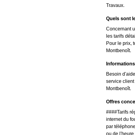
Travaux.
Quels sont l
Concernant un
les tarifs dé
Pour le prix,
Montbenoît.
Information
Besoin d'aide
service clie
Montbenoît.
Offres conc
####Tarifs r
internet du f
par téléphone
ou de l'heure