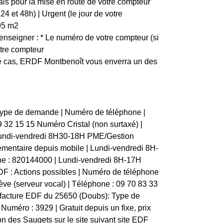
ais pour la mise en route de votre compteur
4 et 48h) | Urgent (le jour de votre
1,95 m2
nseigner : * Le numéro de votre compteur (si
otre compteur
ce cas, ERDF Montbenoît vous enverra un des
 Type de demande | Numéro de téléphone |
 69 32 15 15 Numéro Cristal (non surtaxé) |
 Lundi-vendredi 8H30-18H PME/Gestion
mentaire depuis mobile | Lundi-vendredi 8H-
ne : 820144000 | Lundi-vendredi 8H-17H
F : Actions possibles | Numéro de téléphone
elève (serveur vocal) | Téléphone : 09 70 83 33
e facture EDF du 25650 (Doubs): Type de
| Numéro : 3929 | Gratuit depuis un fixe, prix
n des Saugets sur le site suivant site EDF