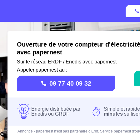
Ouverture de votre compteur d'électricit
avec papernest
Sur le réseau ERDF / Enedis avec papernest
Appeler papernest au :
09 77 40 09 32
Energie distribuée par
Simple et rapide
Enedis ou GRDF
minutes
suffise
Annonce - papernest n'est pas partenaire d'Erdf. Service papernest d'ouv