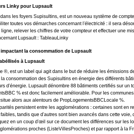
rs Linky pour Lupsault
t dans les foyers Supisultins, est un nouveau système de compt
iliter toutes vos démarches concernant l'électricité : il sera d
ligne, relever les chiffres de votre compteur et effectuer une mis
cernant Lupsault : TableauLinky
s impactant la consommation de Lupsault
béllisés à Lupsault
e ®, est un label qui agit dans le but de réduire les émissions d
 la consommation des Supisultins en énergie des différents bâtim
 d'énergie. Lupsault dénombre 88 bâtiments certifiés sur un tot
BBC % est donc facilement améliorable. Pour les communes des
e situe alors aux alentours de PropLogementsBBCLocale %.
arités persistent entre les agglomérations : certaines sont en r
s faibles, tandis que d'autres sont bien avancés dans cette voie
quez en un coup d'œil sur ce document les différences sur les l
glomérations proches (ListeVillesProches) et par rapport à la Fr