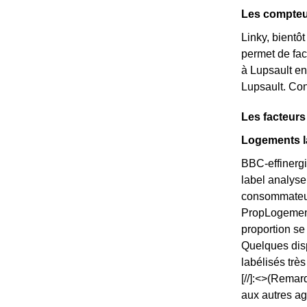
Les compteu
Linky, bientô
permet de fac
à Lupsault en 
Lupsault. Con
Les facteur
Logements la
BBC-effinergi
label analyse
consommateurs
PropLogements
proportion s
Quelques disp
labélisés trè
[//]:<>(Remar
aux autres ag