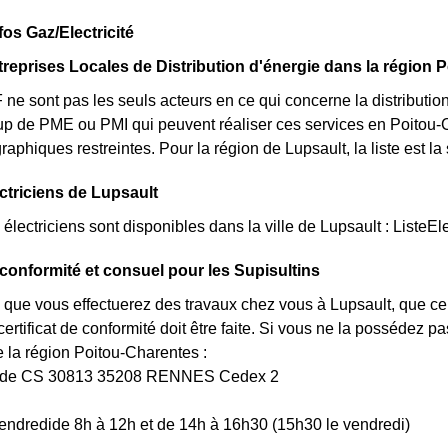
fos Gaz/Electricité
treprises Locales de Distribution d'énergie dans la région 
 sont pas les seuls acteurs en ce qui concerne la distribution de
up de PME ou PMI qui peuvent réaliser ces services en Poitou-
graphiques restreintes. Pour la région de Lupsault, la liste est 
ectriciens de Lupsault
lectriciens sont disponibles dans la ville de Lupsault : ListeEle
e conformité et consuel pour les Supisultins
 que vous effectuerez des travaux chez vous à Lupsault, que ce
rtificat de conformité doit être faite. Si vous ne la possédez 
a région Poitou-Charentes :
uède CS 30813 35208 RENNES Cedex 2
endredide 8h à 12h et de 14h à 16h30 (15h30 le vendredi)