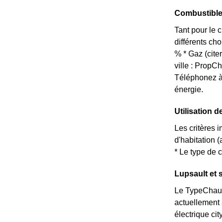
Combustible
Tant pour le c
différents ch
% * Gaz (cite
ville : Prop
Téléphonez à
énergie.
Utilisation d
Les critères i
d'habitation 
* Le type de c
Lupsault et 
Le TypeChauff
actuellement 
électrique ci