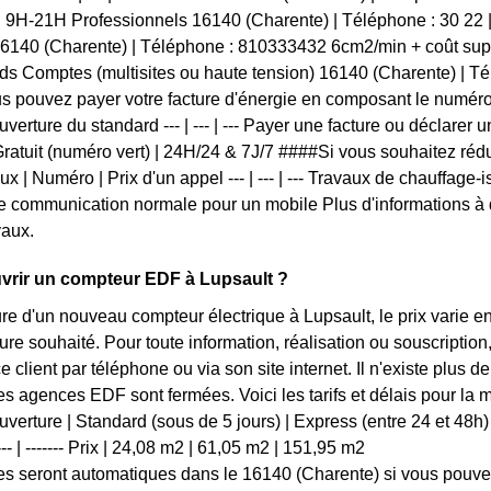
 9H-21H Professionnels 16140 (Charente) | Téléphone : 30 22
16140 (Charente) | Téléphone : 810333432 6cm2/min + coût sup
s Comptes (multisites ou haute tension) 16140 (Charente) | T
 pouvez payer votre facture d'énergie en composant le numéro
verture du standard --- | --- | --- Payer une facture ou déclarer 
ratuit (numéro vert) | 24H/24 & 7J/7 ####Si vous souhaitez réd
x | Numéro | Prix d'un appel --- | --- | --- Travaux de chauffage-
une communication normale pour un mobile Plus d'informations à d
vaux.
rir un compteur EDF à Lupsault ?
ure d'un nouveau compteur électrique à Lupsault, le prix varie 
ture souhaité. Pour toute information, réalisation ou souscript
ce client par téléphone ou via son site internet. Il n'existe plu
les agences EDF sont fermées. Voici les tarifs et délais pour la 
erture | Standard (sous de 5 jours) | Express (entre 24 et 48h) | U
------- | ------- Prix | 24,08 m2 | 61,05 m2 | 151,95 m2
s seront automatiques dans le 16140 (Charente) si vous pouvez