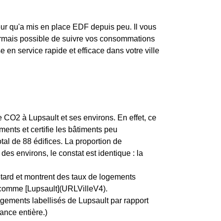
eur qu'a mis en place EDF depuis peu. Il vous
ésormais possible de suivre vos consommations
e en service rapide et efficace dans votre ville
e CO2 à Lupsault et ses environs. En effet, ce
ents et certifie les bâtiments peu
al de 88 édifices. La proportion de
 environs, le constat est identique : la
etard et montrent des taux de logements
, comme [Lupsault](URLVilleV4).
ogements labellisés de Lupsault par rapport
ance entière.)