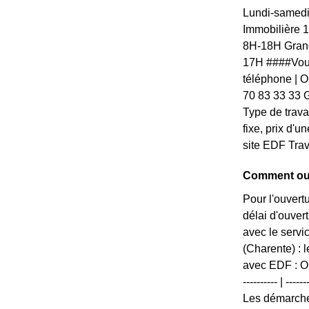
Lundi-samedi
Immobilière 
8H-18H Grand
17H ####Vous
téléphone | Ou
70 83 33 33 G
Type de travau
fixe, prix d'
site EDF Tra
Comment ouv
Pour l'ouvert
délai d'ouver
avec le servi
(Charente) : 
avec EDF : Ouv
---------- | --
Les démarche