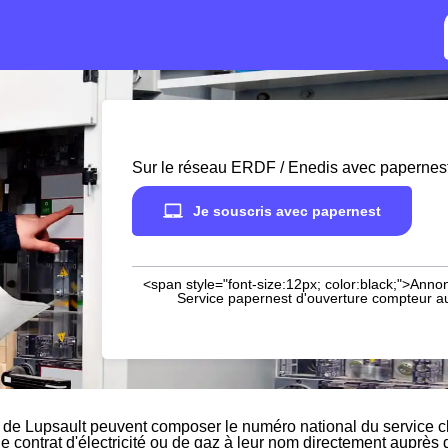
Sur le réseau ERDF / Enedis avec papernes
Je souscris avec papernest
<span style="font-size:12px; color:black;">Annon
Service papernest d'ouverture compteur aup
 de Lupsault peuvent composer le numéro national du service c
le contrat d'électricité ou de gaz à leur nom directement auprès 