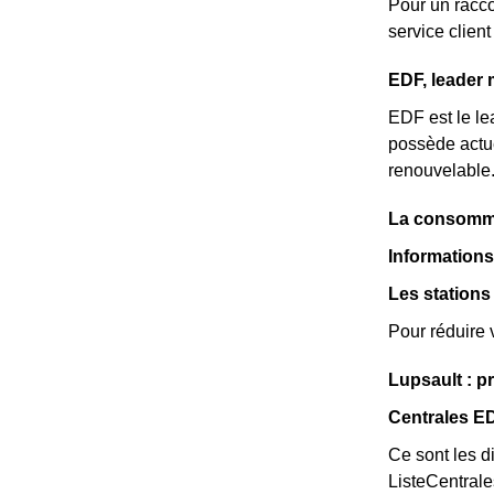
Pour un racco
service clie
EDF, leader 
EDF est le lea
possède actue
renouvelable
La consommat
Informations
Les stations
Pour réduire 
Lupsault : p
Centrales E
Ce sont les di
ListeCentral