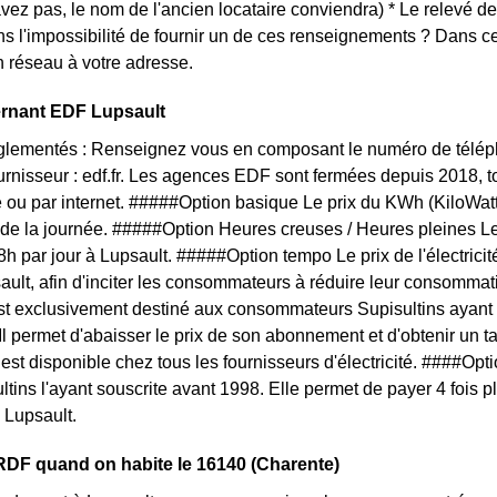
'avez pas, le nom de l'ancien locataire conviendra) * Le relevé d
s l'impossibilité de fournir un de ces renseignements ? Dans 
 réseau à votre adresse.
ernant EDF Lupsault
églementés : Renseignez vous en composant le numéro de téléph
ournisseur : edf.fr. Les agences EDF sont fermées depuis 2018, 
 ou par internet. #####Option basique Le prix du KWh (KiloWat
 de la journée. #####Option Heures creuses / Heures pleines L
 8h par jour à Lupsault. #####Option tempo Le prix de l'électrici
ault, afin d'inciter les consommateurs à réduire leur consommatio
est exclusivement destiné aux consommateurs Supisultins ayant
 Il permet d'abaisser le prix de son abonnement et d'obtenir un t
f est disponible chez tous les fournisseurs d'électricité. ####O
ultins l'ayant souscrite avant 1998. Elle permet de payer 4 fois 
à Lupsault.
RDF quand on habite le 16140 (Charente)