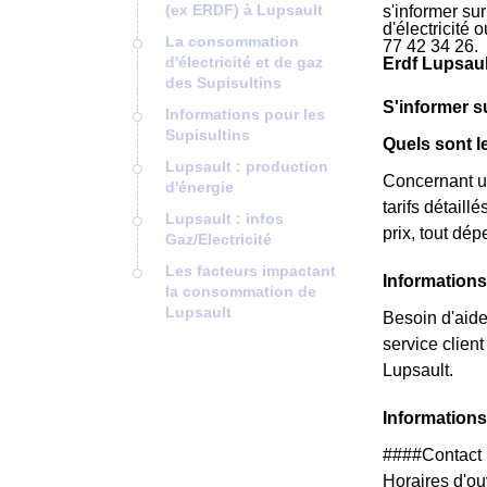
(ex ERDF) à Lupsault
s'informer su
d'électricité
La consommation
77 42 34 26.
d'électricité et de gaz
Erdf Lupsaul
des Supisultins
S'informer s
Informations pour les
Supisultins
Quels sont l
Lupsault : production
Concernant un
d'énergie
tarifs détail
Lupsault : infos
prix, tout dé
Gaz/Electricité
Les facteurs impactant
Informations
la consommation de
Lupsault
Besoin d'aide
service clie
Lupsault.
Informations
####Contact 
Horaires d'ouv