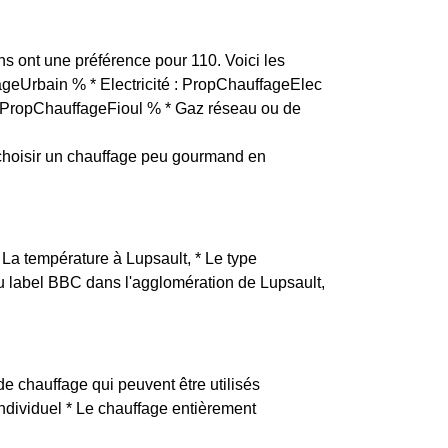
ins ont une préférence pour 110. Voici les
fageUrbain % * Electricité : PropChauffageElec
 : PropChauffageFioul % * Gaz réseau ou de
choisir un chauffage peu gourmand en
* La température à Lupsault, * Le type
 du label BBC dans l'agglomération de Lupsault,
de chauffage qui peuvent être utilisés
 individuel * Le chauffage entièrement