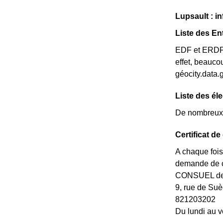
Lupsault : in
Liste des En
EDF et ERDF ne
effet, beauco
géocity.data.
Liste des él
De nombreux é
Certificat d
A chaque fois
demande de ce
CONSUEL de l
9, rue de S
821203202
Du lundi au v