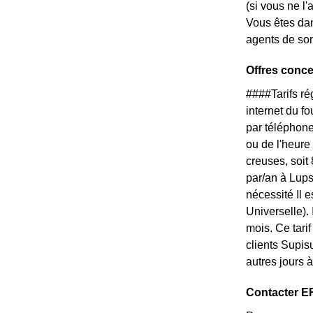
(si vous ne l
Vous êtes dan
agents de son
Offres conc
####Tarifs r
internet du f
par téléphone
ou de l'heure
creuses, soit
par/an à Lups
nécessité Il 
Universelle).
mois. Ce tari
clients Supis
autres jours 
Contacter E