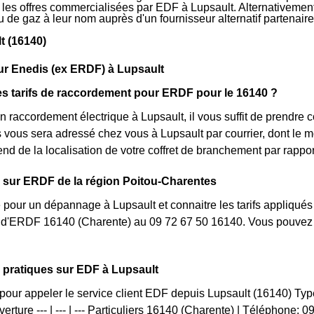
r les offres commercialisées par EDF à Lupsault. Alternativement,
 ou de gaz à leur nom auprès d'un fournisseur alternatif partena
t (16140)
ur Enedis (ex ERDF) à Lupsault
es tarifs de raccordement pour ERDF pour le 16140 ?
 raccordement électrique à Lupsault, il vous suffit de prendre
lés vous sera adressé chez vous à Lupsault par courrier, dont le 
pend de la localisation de votre coffret de branchement par rapp
 sur ERDF de la région Poitou-Charentes
 pour un dépannage à Lupsault et connaitre les tarifs appliqués 
nt d'ERDF 16140 (Charente) au 09 72 67 50 16140. Vous pouvez 
 pratiques sur EDF à Lupsault
pour appeler le service client EDF depuis Lupsault (16140) Ty
erture --- | --- | --- Particuliers 16140 (Charente) | Téléphone: 