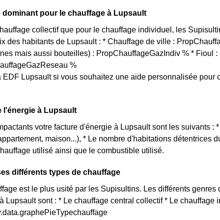
 dominant pour le chauffage à Lupsault
hauffage collectif que pour le chauffage individuel, les Supisult
oix des habitants de Lupsault : * Chauffage de ville : PropChauf
rnes mais aussi bouteilles) : PropChauffageGazIndiv % * Fioul
ChauffageGazReseau %
 EDF Lupsault si vous souhaitez une aide personnalisée pour 
e l'énergie à Lupsault
mpactants votre facture d'énergie à Lupsault sont les suivants : 
(appartement, maison...), * Le nombre d'habitations détentrices
hauffage utilisé ainsi que le combustible utilisé.
ses différents types de chauffage
age est le plus usité par les Supisultins. Les différents genres 
à Lupsault sont : * Le chauffage central collectif * Le chauffage
ty.data.graphePieTypechauffage