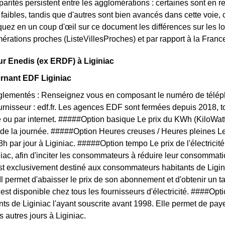
arités persistent entre les agglomérations : certaines sont en r
s faibles, tandis que d'autres sont bien avancés dans cette voie
quez en un coup d'œil sur ce document les différences sur les l
érations proches (ListeVillesProches) et par rapport à la France
ur Enedis (ex ERDF) à Liginiac
rnant EDF Liginiac
églementés : Renseignez vous en composant le numéro de téléph
ournisseur : edf.fr. Les agences EDF sont fermées depuis 2018, 
 ou par internet. #####Option basique Le prix du KWh (KiloWat
 de la journée. #####Option Heures creuses / Heures pleines L
 8h par jour à Liginiac. #####Option tempo Le prix de l'électrici
niac, afin d'inciter les consommateurs à réduire leur consommatio
est exclusivement destiné aux consommateurs habitants de Ligin
 Il permet d'abaisser le prix de son abonnement et d'obtenir un t
f est disponible chez tous les fournisseurs d'électricité. ####O
ants de Liginiac l'ayant souscrite avant 1998. Elle permet de paye
 autres jours à Liginiac.