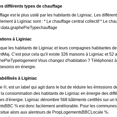
ses différents types de chauffage
age est le plus usité par les habitants de Liginiac. Les différe
llement à Liginiac sont : * Le chauffage central collectif * Le ch
ty.data.graphePieTypechauffage
ations à Liginiac
ue les habitants de Liginiac et leurs compagnes habitantes de 
aj. C'est pour cela qu'il existe 326 maisons à Liginiac et 52
aphePieTypelogement Vous changez d'habitation ? Téléphonez à 
 besoins en énergie.
béllisés à Liginiac
e ®, est un label qui agit dans le but de réduire les émissions d
 la consommation des habitants de Liginiac en énergie des différ
 d'énergie. Liginiac dénombre 568 bâtiments certifiés sur un to
BBC % est donc facilement améliorable. Pour les communes des
e situe alors aux alentours de PropLogementsBBCLocale %.