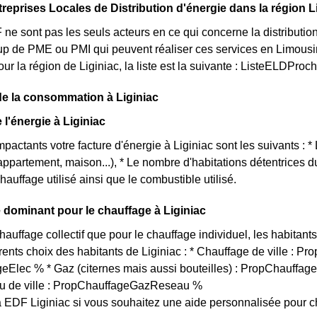
treprises Locales de Distribution d'énergie dans la région 
 sont pas les seuls acteurs en ce qui concerne la distribution de
up de PME ou PMI qui peuvent réaliser ces services en Limousi
our la région de Liginiac, la liste est la suivante : ListeELDProc
de la consommation à Liginiac
e l'énergie à Liginiac
mpactants votre facture d'énergie à Liginiac sont les suivants : *
(appartement, maison...), * Le nombre d'habitations détentrices 
hauffage utilisé ainsi que le combustible utilisé.
dominant pour le chauffage à Liginiac
chauffage collectif que pour le chauffage individuel, les habitan
érents choix des habitants de Liginiac : * Chauffage de ville : Pr
Elec % * Gaz (citernes mais aussi bouteilles) : PropChauffage
u de ville : PropChauffageGazReseau %
 EDF Liginiac si vous souhaitez une aide personnalisée pour c