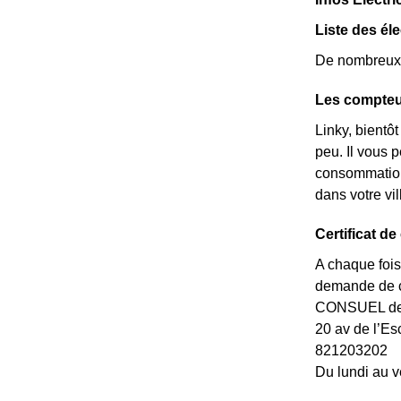
Liste des éle
De nombreux é
Les compteur
Linky, bientô
peu. Il vous p
consommations
dans votre vi
Certificat d
A chaque fois
demande de ce
CONSUEL de l
20 av de l’
821203202
Du lundi au v