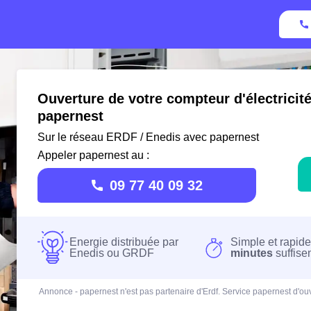
Ouverture de votre compteur d'électricit
papernest
Sur le réseau ERDF / Enedis avec papernest
Appeler papernest au :
09 77 40 09 32
Energie distribuée par
Simple et rapide
Enedis ou GRDF
minutes
suffise
Annonce - papernest n'est pas partenaire d'Erdf. Service papernest d'ouv