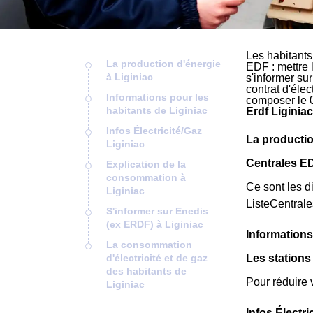
Les habitants
La production d'énergie
EDF : mettre 
à Liginiac
s'informer su
contrat d'éle
Informations pour les
composer le 
habitants de Liginiac
Erdf Liginiac
Infos Électricité/Gaz
La productio
Liginiac
Centrales ED
Explication de la
consommation à
Ce sont les di
Liginiac
ListeCentral
S'informer sur Enedis
(ex ERDF) à Liginiac
Informations
La consommation
d'électricité et de gaz
Les stations
des habitants de
Pour réduire 
Liginiac
Infos Électri