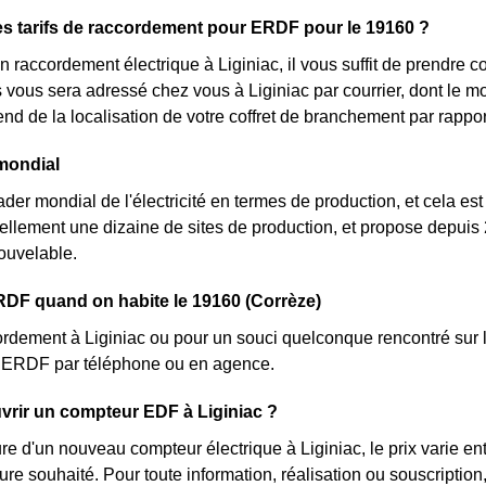
es tarifs de raccordement pour ERDF pour le 19160 ?
 raccordement électrique à Liginiac, il vous suffit de prendre
lés vous sera adressé chez vous à Liginiac par courrier, dont le 
pend de la localisation de votre coffret de branchement par rappo
mondial
der mondial de l'électricité en termes de production, et cela est 
llement une dizaine de sites de production, et propose depuis 
ouvelable.
DF quand on habite le 19160 (Corrèze)
rdement à Liginiac ou pour un souci quelconque rencontré sur l
nt ERDF par téléphone ou en agence.
rir un compteur EDF à Liginiac ?
ure d'un nouveau compteur électrique à Liginiac, le prix varie 
ture souhaité. Pour toute information, réalisation ou souscript