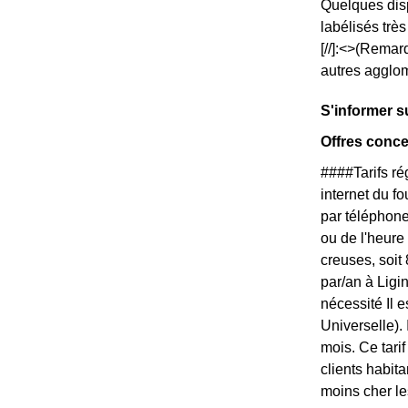
Quelques disp
labélisés trè
[//]:<>(Remar
autres agglom
S'informer s
Offres conce
####Tarifs r
internet du f
par téléphone
ou de l'heure
creuses, soit
par/an à Ligi
nécessité Il 
Universelle).
mois. Ce tari
clients habit
moins cher les