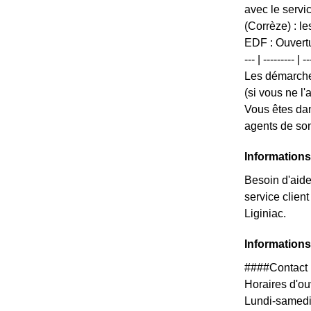
avec le servi
(Corrèze) : l
EDF : Ouvertur
--- | ---------
Les démarche
(si vous ne l
Vous êtes dan
agents de son
Informations
Besoin d'aide
service clien
Liginiac.
Informations
####Contact 
Horaires d'ouv
Lundi-samedi