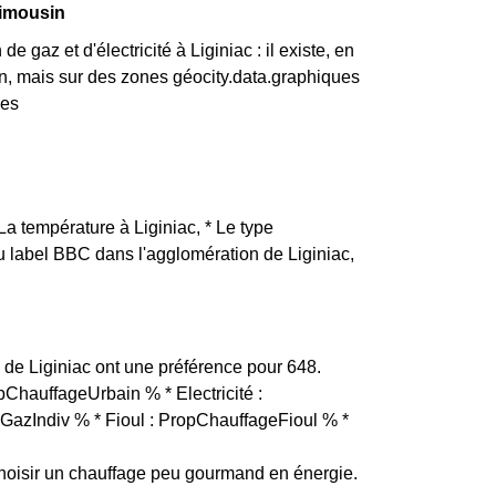
Limousin
 gaz et d'électricité à Liginiac : il existe, en
n, mais sur des zones géocity.data.graphiques
hes
 La température à Liginiac, * Le type
du label BBC dans l'agglomération de Liginiac,
ts de Liginiac ont une préférence pour 648.
opChauffageUrbain % * Electricité :
GazIndiv % * Fioul : PropChauffageFioul % *
hoisir un chauffage peu gourmand en énergie.