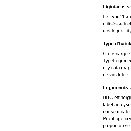
Liginiac et 
Le TypeChauff
utilisés actue
électrique ci
Type d'habit
On remarque q
TypeLogementM
city.data.gr
de vos futurs
Logements la
BBC-effinergi
label analyse
consommateurs
PropLogements
proportion s