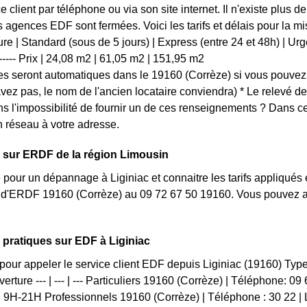
ce client par téléphone ou via son site internet. Il n'existe plus
es agences EDF sont fermées. Voici les tarifs et délais pour la m
e | Standard (sous de 5 jours) | Express (entre 24 et 48h) | Urgent (
 | ------- Prix | 24,08 m2 | 61,05 m2 | 151,95 m2
s seront automatiques dans le 19160 (Corrèze) si vous pouvez 
'avez pas, le nom de l'ancien locataire conviendra) * Le relevé d
s l'impossibilité de fournir un de ces renseignements ? Dans 
 réseau à votre adresse.
 sur ERDF de la région Limousin
 pour un dépannage à Liginiac et connaitre les tarifs appliqués 
t d'ERDF 19160 (Corrèze) au 09 72 67 50 19160. Vous pouvez a
 pratiques sur EDF à Liginiac
pour appeler le service client EDF depuis Liginiac (19160) Ty
erture --- | --- | --- Particuliers 19160 (Corrèze) | Téléphone: 0
 9H-21H Professionnels 19160 (Corrèze) | Téléphone : 30 22 