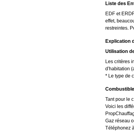
Liste des En
EDF et ERDF ne
effet, beauco
restreintes. P
Explication 
Utilisation d
Les critères i
d'habitation 
* Le type de c
Combustible 
Tant pour le 
Voici les diff
PropChauffage
Gaz réseau o
Téléphonez à