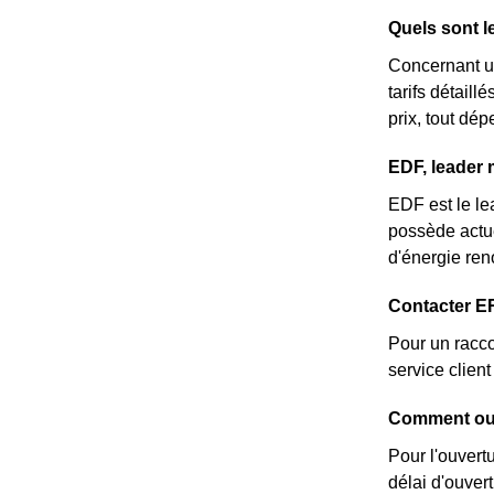
Quels sont l
Concernant un
tarifs détail
prix, tout dé
EDF, leader 
EDF est le lea
possède actue
d'énergie ren
Contacter ER
Pour un racco
service clie
Comment ouv
Pour l'ouvert
délai d'ouver