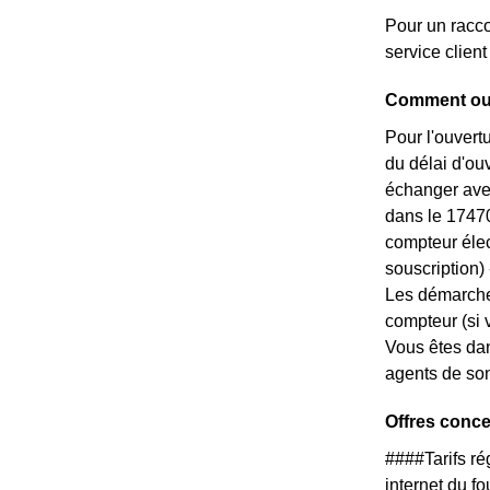
Pour un racco
service clie
Comment ouv
Pour l'ouvert
du délai d'ou
échanger avec
dans le 17470
compteur élec
souscription) --
Les démarche
compteur (si 
Vous êtes dan
agents de son
Offres conce
####Tarifs r
internet du f