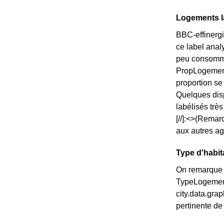
Logements la
BBC-effinergi
ce label anal
peu consommat
PropLogements
proportion s
Quelques disp
labélisés trè
[//]:<>(Remar
aux autres ag
Type d'habit
On remarque q
TypeLogementM
city.data.gr
pertinente de