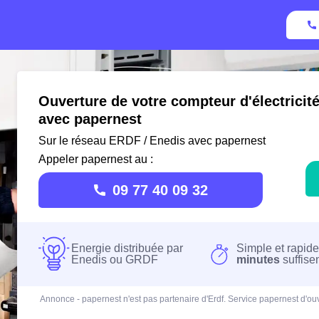
Ouverture de votre compteur d'électricité
avec papernest
Sur le réseau ERDF / Enedis avec papernest
Appeler papernest au :
09 77 40 09 32
Energie distribuée par
Simple et rapide
Enedis ou GRDF
minutes
suffise
Annonce - papernest n'est pas partenaire d'Erdf. Service papernest d'ouv