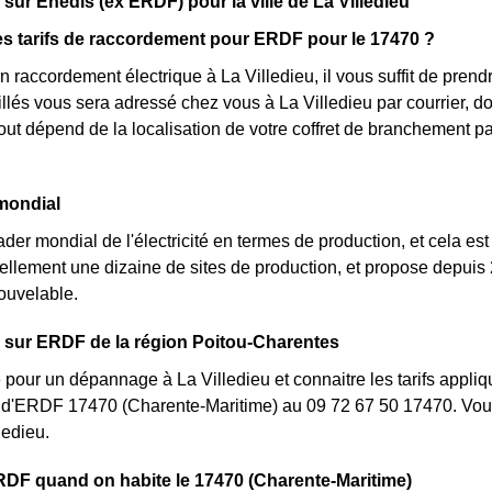
 sur Enedis (ex ERDF) pour la ville de La Villedieu
es tarifs de raccordement pour ERDF pour le 17470 ?
 raccordement électrique à La Villedieu, il vous suffit de pre
taillés vous sera adressé chez vous à La Villedieu par courrier, 
 tout dépend de la localisation de votre coffret de branchement 
mondial
der mondial de l'électricité en termes de production, et cela est 
llement une dizaine de sites de production, et propose depuis 
ouvelable.
 sur ERDF de la région Poitou-Charentes
 pour un dépannage à La Villedieu et connaitre les tarifs appliq
t d'ERDF 17470 (Charente-Maritime) au 09 72 67 50 17470. Vou
ledieu.
DF quand on habite le 17470 (Charente-Maritime)