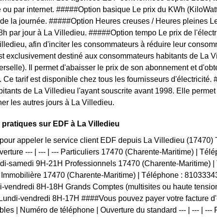
 ou par internet. #####Option basique Le prix du KWh (KiloWat
 de la journée. #####Option Heures creuses / Heures pleines L
 8h par jour à La Villedieu. #####Option tempo Le prix de l'élect
illedieu, afin d'inciter les consommateurs à réduire leur consomm
est exclusivement destiné aux consommateurs habitants de La Vi
rselle). Il permet d'abaisser le prix de son abonnement et d'obten
Ce tarif est disponible chez tous les fournisseurs d'électricit
bitants de La Villedieu l'ayant souscrite avant 1998. Elle permet 
r les autres jours à La Villedieu.
 pratiques sur EDF à La Villedieu
pour appeler le service client EDF depuis La Villedieu (17470
verture --- | --- | --- Particuliers 17470 (Charente-Maritime) | T
undi-samedi 9H-21H Professionnels 17470 (Charente-Maritime) |
Immobilière 17470 (Charente-Maritime) | Téléphone : 8103334
i-vendredi 8H-18H Grands Comptes (multisites ou haute tensio
Lundi-vendredi 8H-17H ####Vous pouvez payer votre facture d
bles | Numéro de téléphone | Ouverture du standard --- | --- | --