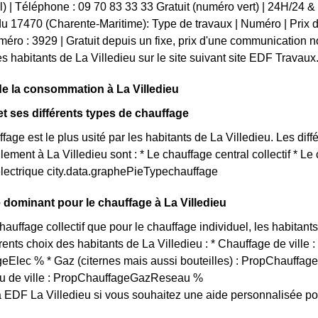
l) | Téléphone : 09 70 83 33 33 Gratuit (numéro vert) | 24H/24 &
u 17470 (Charente-Maritime): Type de travaux | Numéro | Prix d'un
uméro : 3929 | Gratuit depuis un fixe, prix d'une communication 
es habitants de La Villedieu sur le site suivant site EDF Travaux
de la consommation à La Villedieu
 et ses différents types de chauffage
age est le plus usité par les habitants de La Villedieu. Les dif
llement à La Villedieu sont : * Le chauffage central collectif * L
lectrique city.data.graphePieTypechauffage
dominant pour le chauffage à La Villedieu
chauffage collectif que pour le chauffage individuel, les habitan
érents choix des habitants de La Villedieu : * Chauffage de ville
Elec % * Gaz (citernes mais aussi bouteilles) : PropChauffage
u de ville : PropChauffageGazReseau %
 EDF La Villedieu si vous souhaitez une aide personnalisée po