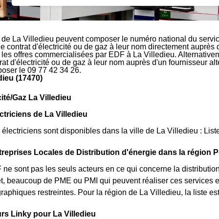
 de La Villedieu peuvent composer le numéro national du servic
le contrat d'électricité ou de gaz à leur nom directement auprès 
r les offres commercialisées par EDF à La Villedieu. Alternative
rat d'électricité ou de gaz à leur nom auprès d'un fournisseur al
oser le 09 77 42 34 26.
dieu (17470)
cité/Gaz La Villedieu
ctriciens de La Villedieu
lectriciens sont disponibles dans la ville de La Villedieu : List
treprises Locales de Distribution d'énergie dans la région 
 sont pas les seuls acteurs en ce qui concerne la distribution de
fet, beaucoup de PME ou PMI qui peuvent réaliser ces services
graphiques restreintes. Pour la région de La Villedieu, la liste e
s Linky pour La Villedieu