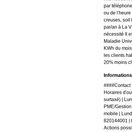
par téléphone
ou de l'heure
creuses, soit
par/an à La V
nécessité Il 
Maladie Unive
KWh du mois. 
les clients ha
20% moins che
Informations
####Contact 
Horaires d'ou
surtaxé) | L
PME/Gestion 
mobile | Lund
820144001 | 
Actions possi