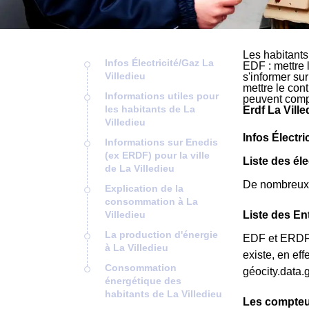
Les habitants
Infos Électricité/Gaz La
EDF : mettre 
Villedieu
s'informer su
mettre le cont
Informations utiles pour
peuvent comp
les habitants de La
Erdf La Ville
Villedieu
Infos Électri
Informations sur Enedis
(ex ERDF) pour la ville
Liste des éle
de La Villedieu
De nombreux é
Explication de la
consommation à La
Villedieu
Liste des En
La production d'énergie
EDF et ERDF ne
à La Villedieu
existe, en ef
Consommation
géocity.data.
énergétique des
habitants de La Villedieu
Les compteur