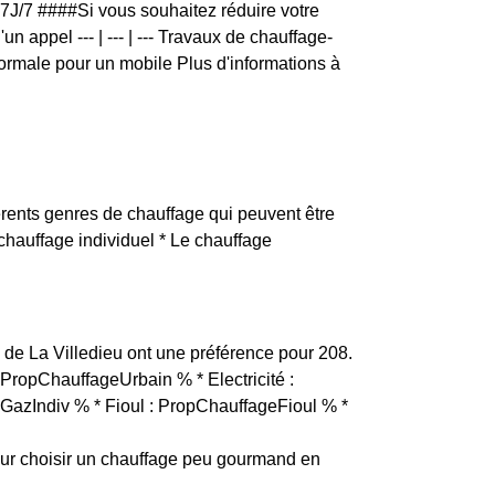
 7J/7 ####Si vous souhaitez réduire votre
 appel --- | --- | --- Travaux de chauffage-
normale pour un mobile Plus d'informations à
.
férents genres de chauffage qui peuvent être
e chauffage individuel * Le chauffage
ts de La Villedieu ont une préférence pour 208.
 : PropChauffageUrbain % * Electricité :
GazIndiv % * Fioul : PropChauffageFioul % *
ur choisir un chauffage peu gourmand en