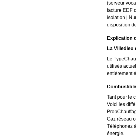
(serveur voca
facture EDF d
isolation | N
disposition d
Explication 
La Villedieu
Le TypeChauff
utilisés actue
entièrement é
Combustible 
Tant pour le 
Voici les diff
PropChauffage
Gaz réseau o
Téléphonez à
énergie.