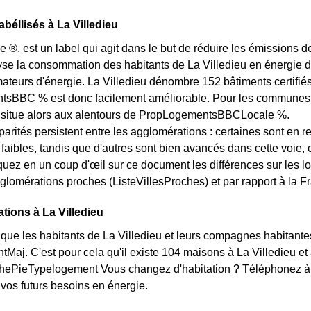
béllisés à La Villedieu
e ®, est un label qui agit dans le but de réduire les émissions d
yse la consommation des habitants de La Villedieu en énergie des
eurs d'énergie. La Villedieu dénombre 152 bâtiments certifiés s
BBC % est donc facilement améliorable. Pour les communes des
e situe alors aux alentours de PropLogementsBBCLocale %.
arités persistent entre les agglomérations : certaines sont en r
s faibles, tandis que d'autres sont bien avancés dans cette voie
quez en un coup d'œil sur ce document les différences sur les l
glomérations proches (ListeVillesProches) et par rapport à la Fr
ations à La Villedieu
ue les habitants de La Villedieu et leurs compagnes habitantes
aj. C'est pour cela qu'il existe 104 maisons à La Villedieu e
aphePieTypelogement Vous changez d'habitation ? Téléphonez à
 vos futurs besoins en énergie.