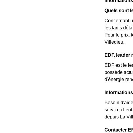
Informations
Quels sont l
Concernant un
les tarifs dé
Pour le prix,
Villedieu.
EDF, leader 
EDF est le lea
possède actue
d'énergie ren
Informations
Besoin d'aide
service clien
depuis La Vil
Contacter ER