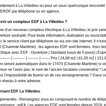
rdement à La Villedieu ou pour un souci quelconque rencontré s
nt ERDF par téléphone ou en agence.
rir un compteur EDF à La Villedieu ?
ure d'un nouveau compteur électrique à La Villedieu, le prix va
verture souhaité. Pour toute information, réalisation ou souscri
 le service client par téléphone ou via son site internet. Il n'e
 (Charente-Maritime) : les agences EDF sont fermées. Voici les t
trique avec EDF : Ouverture | Standard (sous de 5 jours) | Expres
------- | ---------- | --------- | ------- Prix | 24,08 m2 | 61,05 m2 | 15
s seront automatiques dans le 17470 (Charente-Maritime) si vo
vous ne l'avez pas, le nom de l'ancien locataire conviendra) * L
s l'impossibilité de fournir un de ces renseignements ? Dans 
 réseau à votre adresse.
rnant EDF La Villedieu
églementés : Renseignez vous en composant le numéro de téléph
ournisseur : edf.fr. Les agences EDF sont fermées depuis 2018, 