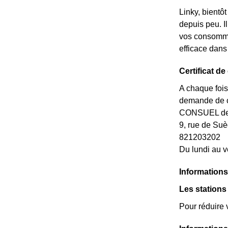
Linky, bientô
depuis peu. Il
vos consommat
efficace dans
Certificat de
A chaque fois
demande de ce
CONSUEL de l
9, rue de S
821203202
Du lundi au v
Informations 
Les stations
Pour réduire 