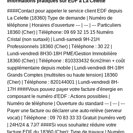
Informations pratiques sur EDF à La Celette
####Contact pour appeler le service client EDF depuis
La Celette (18360) Type de demande | Numéro de
téléphone | Horaires d'ouverture --- | --- | --- Particuliers
18360 (Cher) | Téléphone: 09 69 32 15 15 Numéro
Cristal (non surtaxé) | Lundi-samedi 9H-21H
Professionnels 18360 (Cher) | Téléphone : 30 22 |
Lundi-vendredi 8H30-18H PME/Gestion Immobilière
18360 (Cher) | Téléphone : 810333432 6cm2/min + coût
supplémentaire depuis mobile | Lundi-vendredi 8H-18H
Grands Comptes (multisites ou haute tension) 18360
(Cher) | Téléphone : 820144001 | Lundi-vendredi 8H-
17H ####Vous pouvez payer votre facture d'énergie en
composant le numéro d'EDF : Actions possibles |
Numéro de téléphone | Ouverture du standard --- | --- | ---
Payer une facture ou déclarer une auto-relève (serveur
vocal) | Téléphone : 09 70 83 33 33 Gratuit (numéro vert)
| 24H/24 & 7J/7 ####Si vous souhaitez réduire votre
facture EDF du 18360 (Cher): Type de travaux | Numéro