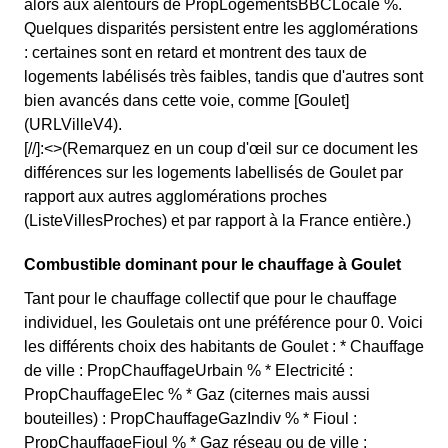
alors aux alentours de PropLogementsBBCLocale %.
Quelques disparités persistent entre les agglomérations
: certaines sont en retard et montrent des taux de
logements labélisés très faibles, tandis que d'autres sont
bien avancés dans cette voie, comme [Goulet]
(URLVilleV4).
[//]:<>(Remarquez en un coup d'œil sur ce document les
différences sur les logements labellisés de Goulet par
rapport aux autres agglomérations proches
(ListeVillesProches) et par rapport à la France entière.)
Combustible dominant pour le chauffage à Goulet
Tant pour le chauffage collectif que pour le chauffage
individuel, les Gouletais ont une préférence pour 0. Voici
les différents choix des habitants de Goulet : * Chauffage
de ville : PropChauffageUrbain % * Electricité :
PropChauffageElec % * Gaz (citernes mais aussi
bouteilles) : PropChauffageGazIndiv % * Fioul :
PropChauffageFioul % * Gaz réseau ou de ville :