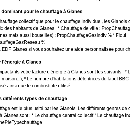
 dominant pour le chauffage à Glanes
chauffage collectif que pour le chauffage individuel, les Glanois
oix des habitants de Glanes : * Chauffage de ville : PropChauff
rnes mais aussi bouteilles) : PropChauffageGazIndiv % * Fioul
ChauffageGazReseau %
 EDF Glanes si vous souhaitez une aide personnalisée pour ch
e l'énergie à Glanes
impactants votre facture d'énergie à Glanes sont les suivants : * 
 maison...), * Le nombre d'habitations détentrices du label BBC
isé ainsi que le combustible utilisé.
s différents types de chauffage
age est le plus usité par les Glanois. Les différents genres de c
à Glanes sont : * Le chauffage central collectif * Le chauffage i
aphePieTypechauffage