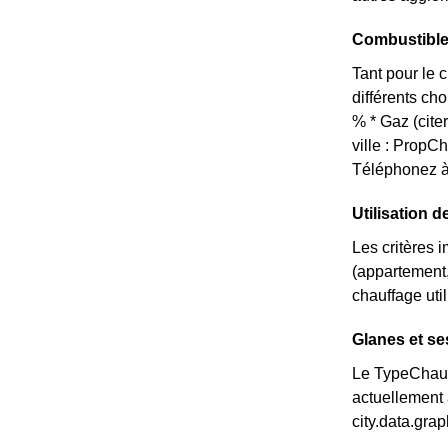
Combustible
Tant pour le 
différents ch
% * Gaz (cite
ville : Prop
Téléphonez à
Utilisation d
Les critères 
(appartement,
chauffage util
Glanes et se
Le TypeChauff
actuellement 
city.data.gr