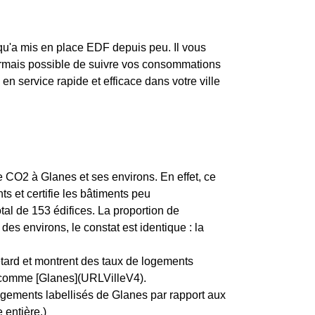
qu'a mis en place EDF depuis peu. Il vous
ésormais possible de suivre vos consommations
 en service rapide et efficace dans votre ville
de CO2 à Glanes et ses environs. En effet, ce
s et certifie les bâtiments peu
al de 153 édifices. La proportion de
 environs, le constat est identique : la
etard et montrent des taux de logements
e, comme [Glanes](URLVilleV4).
ogements labellisés de Glanes par rapport aux
 entière.)