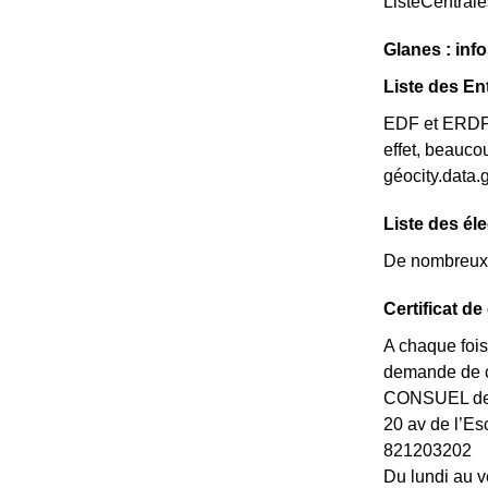
ListeCentral
Glanes : info
Liste des En
EDF et ERDF n
effet, beauco
géocity.data.
Liste des él
De nombreux é
Certificat d
A chaque fois
demande de ce
CONSUEL de l
20 av de l’
821203202
Du lundi au v