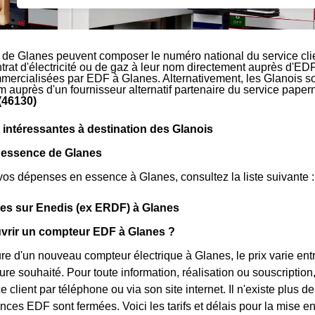
 de Glanes peuvent composer le numéro national du service cl
ntrat d'électricité ou de gaz à leur nom directement auprès d'EDF
mmercialisées par EDF à Glanes. Alternativement, les Glanois souh
m auprès d'un fournisseur alternatif partenaire du service pape
(46130)
 intéressantes à destination des Glanois
s essence de Glanes
vos dépenses en essence à Glanes, consultez la liste suivante :
ues sur Enedis (ex ERDF) à Glanes
rir un compteur EDF à Glanes ?
ure d'un nouveau compteur électrique à Glanes, le prix varie en
ture souhaité. Pour toute information, réalisation ou souscript
ce client par téléphone ou via son site internet. Il n'existe plu
gences EDF sont fermées. Voici les tarifs et délais pour la mise