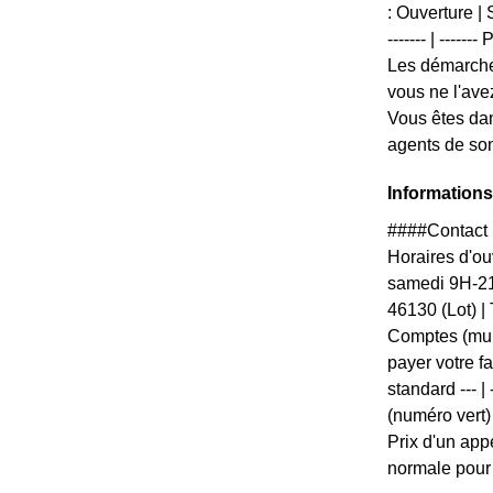
: Ouverture | S
------- | -----
Les démarches
vous ne l'ave
Vous êtes dan
agents de son
Informations
####Contact 
Horaires d'ouv
samedi 9H-21
46130 (Lot) 
Comptes (mul
payer votre f
standard --- |
(numéro vert)
Prix d'un appe
normale pour 