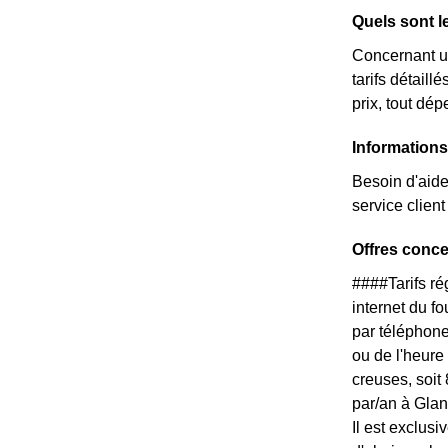
Quels sont l
Concernant un
tarifs détail
prix, tout dé
Informations
Besoin d'aide
service clien
Offres conc
####Tarifs r
internet du f
par téléphone
ou de l'heure
creuses, soit
par/an à Glan
Il est exclus