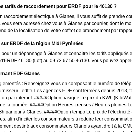
es tarifs de raccordement pour ERDF pour le 46130 ?
 raccordement électrique à Glanes, il vous suffit de prendre 
lés vous sera adressé chez vous à Glanes par courrier, dont le m
pend de la localisation de votre coffret de branchement par rapp
 sur ERDF de la région Midi-Pyrénées
 pour un dépannage à Glanes et connaitre les tarifs appliqués en
t d'ERDF 46130 (Lot) au 09 72 67 50 46130. Vous pouvez appele
ernant EDF Glanes
églementés : Renseignez vous en composant le numéro de téléph
ournisseur : edf.fr. Les agences EDF sont fermées depuis 2018, 
 ou par internet. #####Option basique Le prix du KWh (KiloWat
 de la journée. #####Option Heures creuses / Heures pleines L
 8h par jour à Glanes. #####Option tempo Le prix de l'électricit
es, afin d'inciter les consommateurs à réduire leur consommation
ivement destiné aux consommateurs Glanois ayant droit à la CMU