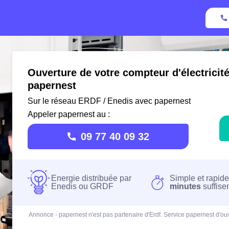
Ouverture de votre compteur d'électricit
papernest
Sur le réseau ERDF / Enedis avec papernest
Appeler papernest au :
09 77 40 09 32
Energie distribuée par
Simple et rapide
Enedis ou GRDF
minutes
suffise
Annonce - papernest n'est pas partenaire d'Erdf. Service papernest d'ouv