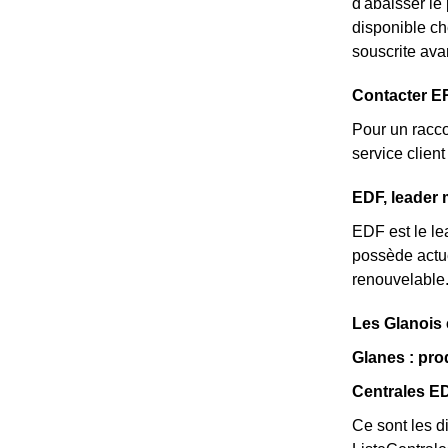
d'abaisser le
disponible ch
souscrite ava
Contacter ER
Pour un racco
service clie
EDF, leader 
EDF est le lea
possède actue
renouvelable
Les Glanois
Glanes : pro
Centrales E
Ce sont les di