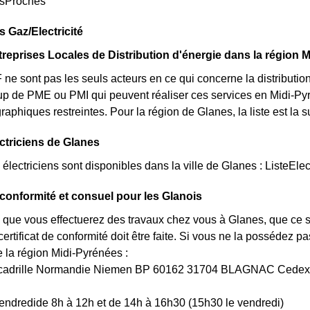
esProches
s Gaz/Electricité
treprises Locales de Distribution d'énergie dans la région 
e sont pas les seuls acteurs en ce qui concerne la distribution de
up de PME ou PMI qui peuvent réaliser ces services en Midi-Py
graphiques restreintes. Pour la région de Glanes, la liste est la
ectriciens de Glanes
lectriciens sont disponibles dans la ville de Glanes : ListeElec
e conformité et consuel pour les Glanois
 que vous effectuerez des travaux chez vous à Glanes, que ce s
rtificat de conformité doit être faite. Si vous ne la possédez 
a région Midi-Pyrénées :
Escadrille Normandie Niemen BP 60162 31704 BLAGNAC Cedex
endredide 8h à 12h et de 14h à 16h30 (15h30 le vendredi)