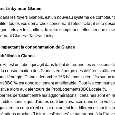
rs Linky pour Glanes
t dans les foyers Glanois, est un nouveau système de compteur 
iliter toutes vos démarches concernant l'électricité : il sera d
gne, relever les chiffres de votre compteur et effectuer une mise
ernant Glanes : TableauLinky
s impactant la consommation de Glanes
béllisés à Glanes
e ®, est un label qui agit dans le but de réduire les émissions 
 la consommation des Glanois en énergie des différents bâtiment
 d'énergie. Glanes dénombre 153 bâtiments certifiés sur un tot
BBC % est donc facilement améliorable. Pour les communes des
e situe alors aux alentours de PropLogementsBBCLocale %.
arités persistent entre les agglomérations : certaines sont en r
s faibles, tandis que d'autres sont bien avancés dans cette voi
quez en un coup d'œil sur ce document les différences sur les l
érations proches (ListeVillesProches) et par rapport à la France