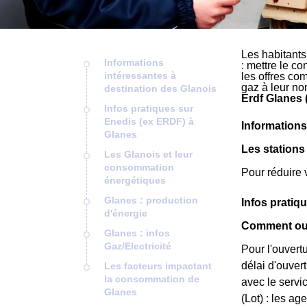
Les habitants
Informations
: mettre le co
intéressantes à
les offres co
gaz à leur no
destination des Glanois
Erdf Glanes 
Infos pratiques sur
Enedis (ex ERDF) à
Informations
Glanes
Les station
Les Glanois et leur
consommation
Pour réduire 
énergétiques
Glanes : production
Infos pratiq
d'énergie
Comment ouv
Glanes : infos
Gaz/Electricité
Pour l'ouvert
délai d'ouver
Les facteurs impactant
la consommation de
avec le servi
Glanes
(Lot) : les a