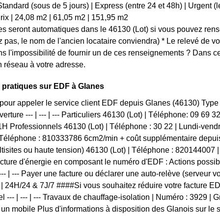
tandard (sous de 5 jours) | Express (entre 24 et 48h) | Urgent (le jou
-- Prix | 24,08 m2 | 61,05 m2 | 151,95 m2
 seront automatiques dans le 46130 (Lot) si vous pouvez rense
z pas, le nom de l'ancien locataire conviendra) * Le relevé de v
s l'impossibilité de fournir un de ces renseignements ? Dans
 réseau à votre adresse.
 pratiques sur EDF à Glanes
pour appeler le service client EDF depuis Glanes (46130) Typ
erture --- | --- | --- Particuliers 46130 (Lot) | Téléphone: 09 69
H Professionnels 46130 (Lot) | Téléphone : 30 22 | Lundi-ven
| Téléphone : 810333786 6cm2/min + coût supplémentaire depui
tisites ou haute tension) 46130 (Lot) | Téléphone : 82014400
acture d'énergie en composant le numéro d'EDF : Actions possi
 --- | --- Payer une facture ou déclarer une auto-relève (serveur 
 | 24H/24 & 7J/7 ####Si vous souhaitez réduire votre facture E
l --- | --- | --- Travaux de chauffage-isolation | Numéro : 3929 |
un mobile Plus d'informations à disposition des Glanois sur le s