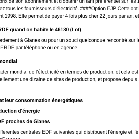
 prix de son abonnement et d'obtenir un tarif préférentiel sur le
ez tous les fournisseurs d'électricité. ####Option EJP Cette opt
nt 1998. Elle permet de payer 4 fois plus cher 22 jours par an, 
DF quand on habite le 46130 (Lot)
rdement à Glanes ou pour un souci quelconque rencontré sur le
nt ERDF par téléphone ou en agence.
mondial
der mondial de l'électricité en termes de production, et cela est
llement une dizaine de sites de production, et propose depuis 
.
 et leur consommation énergétiques
duction d'énergie
DF proches de Glanes
fférentes centrales EDF suivantes qui distribuent l'énergie et l'é