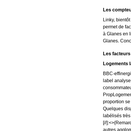
Les compteu
Linky, bientô
permet de fac
à Glanes en li
Glanes. Conc
Les facteur
Logements la
BBC-effinergi
label analyse
consommateurs
PropLogements
proportion s
Quelques disp
labélisés trè
[//]:<>(Remar
autres agglom