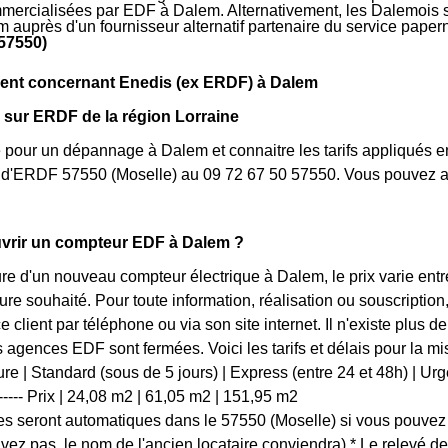
mmercialisées par EDF à Dalem. Alternativement, les Dalemois sou
m auprès d'un fournisseur alternatif partenaire du service pape
57550)
nt concernant Enedis (ex ERDF) à Dalem
 sur ERDF de la région Lorraine
 pour un dépannage à Dalem et connaitre les tarifs appliqués en
t d'ERDF 57550 (Moselle) au 09 72 67 50 57550. Vous pouvez a
rir un compteur EDF à Dalem ?
ure d'un nouveau compteur électrique à Dalem, le prix varie en
ture souhaité. Pour toute information, réalisation ou souscript
ce client par téléphone ou via son site internet. Il n'existe pl
es agences EDF sont fermées. Voici les tarifs et délais pour la m
e | Standard (sous de 5 jours) | Express (entre 24 et 48h) | Urgent (
 | ------- Prix | 24,08 m2 | 61,05 m2 | 151,95 m2
s seront automatiques dans le 57550 (Moselle) si vous pouvez 
'avez pas, le nom de l'ancien locataire conviendra) * Le relevé d