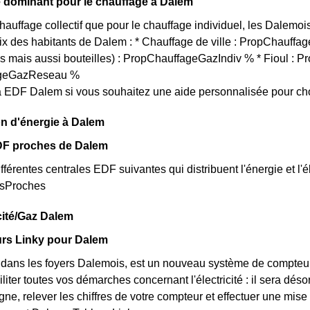
 dominant pour le chauffage à Dalem
chauffage collectif que pour le chauffage individuel, les Dalemoi
oix des habitants de Dalem : * Chauffage de ville : PropChauffa
es mais aussi bouteilles) : PropChauffageGazIndiv % * Fioul : P
ageGazReseau %
 EDF Dalem si vous souhaitez une aide personnalisée pour cho
n d'énergie à Dalem
DF proches de Dalem
fférentes centrales EDF suivantes qui distribuent l'énergie et l'é
esProches
icité/Gaz Dalem
rs Linky pour Dalem
t dans les foyers Dalemois, est un nouveau système de compteu
iliter toutes vos démarches concernant l'électricité : il sera d
ne, relever les chiffres de votre compteur et effectuer une mise 