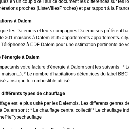
quez en un coup d'œil sur ce document les différences sur les 
érations proches (ListeVillesProches) et par rapport à la France
ations à Dalem
que les Dalemois et leurs compagnes Dalemoises préfèrent ha
xiste 301 maisons à Dalem et 35 appartements appartements. c
? Téléphonez à EDF Dalem pour une estimation pertinente de vo
e l'énergie à Dalem
impactants votre facture d'énergie à Dalem sont les suivants : * 
 maison...), * Le nombre d'habitations détentrices du label BBC
isé ainsi que le combustible utilisé.
 différents types de chauffage
age est le plus usité par les Dalemois. Les différents genres de
à Dalem sont : * Le chauffage central collectif * Le chauffage in
aphePieTypechauffage