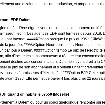
llement une dizaine de sites de production, et propose depuis
.
ernant EDF Dalem
églementés : Renseignez vous en composant le numéro de téléph
ournisseur : edf.fr. Les agences EDF sont fermées depuis 2018, 
 ou par internet. #####Option basique Le prix du KWh (KiloWat
 de la journée. #####Option Heures creuses / Heures pleines L
 8h par jour à Dalem. #####Option tempo Le prix de l'électricité
m, afin d'inciter les consommateurs à réduire leur consommation 
ivement destiné aux consommateurs Dalemois ayant droit à la CM
sser le prix de son abonnement et d'obtenir un tarif préférentiel
ez tous les fournisseurs d'électricité. ####Option EJP Cette op
rite avant 1998. Elle permet de payer 4 fois plus cher 22 jours p
DF quand on habite le 57550 (Moselle)
rdement à Dalem ou pour un souci quelconque rencontré sur le 