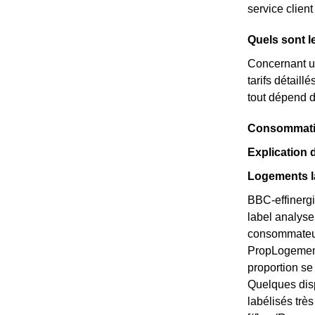
service clie
Quels sont l
Concernant un
tarifs détail
tout dépend d
Consommation
Explication
Logements l
BBC-effinergi
label analyse
consommateurs
PropLogements
proportion s
Quelques disp
labélisés trè