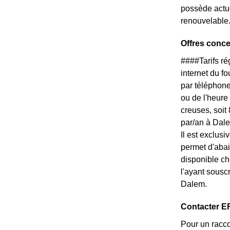
possède actue
renouvelable
Offres conc
####Tarifs r
internet du f
par téléphone
ou de l'heure
creuses, soit
par/an à Dale
Il est exclus
permet d'abai
disponible ch
l'ayant sousc
Dalem.
Contacter ER
Pour un racco