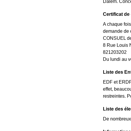
Dalem. Conce
Certificat d
A chaque fois
demande de ce
CONSUEL de l
8 Rue Louis 
821203202
Du lundi au v
Liste des En
EDF et ERDF n
effet, beauco
restreintes. 
Liste des él
De nombreux é