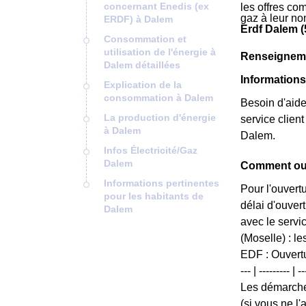
concernant Enedis (ex
les offres co
gaz à leur no
ERDF) à Dalem
Erdf Dalem (
Consommation et
utilisation de l'énergie à
Renseigneme
Dalem détaillées
Informations
Explication de la
consommation à Dalem
Besoin d'aide
La production d'énergie
service clien
à Dalem
Dalem.
Infos Électricité/Gaz
Dalem
Comment ouv
Informations pertinentes
Pour l'ouvert
pour les habitants de
délai d'ouver
Dalem
avec le servi
(Moselle) : l
EDF : Ouvertur
--- | ---------
Les démarche
(si vous ne l