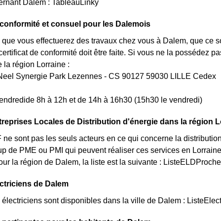
rnant Dalem : TableauLinky
e conformité et consuel pour les Dalemois
 que vous effectuerez des travaux chez vous à Dalem, que ce so
rtificat de conformité doit être faite. Si vous ne la possédez 
a région Lorraine :
Neel Synergie Park Lezennes - CS 90127 59030 LILLE Cedex
endredide 8h à 12h et de 14h à 16h30 (15h30 le vendredi)
treprises Locales de Distribution d'énergie dans la région L
e sont pas les seuls acteurs en ce qui concerne la distribution d
up de PME ou PMI qui peuvent réaliser ces services en Lorraine
Pour la région de Dalem, la liste est la suivante : ListeELDProch
ectriciens de Dalem
lectriciens sont disponibles dans la ville de Dalem : ListeElect