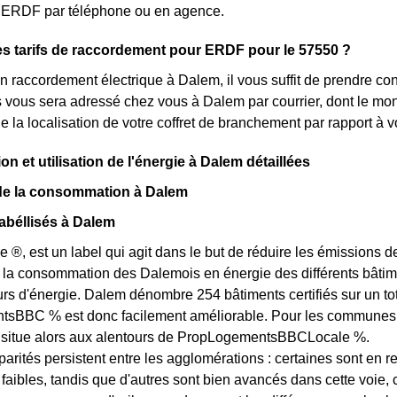
nt ERDF par téléphone ou en agence.
es tarifs de raccordement pour ERDF pour le 57550 ?
 raccordement électrique à Dalem, il vous suffit de prendre c
lés vous sera adressé chez vous à Dalem par courrier, dont le mon
e la localisation de votre coffret de branchement par rapport à
 et utilisation de l'énergie à Dalem détaillées
 de la consommation à Dalem
abéllisés à Dalem
e ®, est un label qui agit dans le but de réduire les émissions 
 la consommation des Dalemois en énergie des différents bâtimen
 d'énergie. Dalem dénombre 254 bâtiments certifiés sur un tota
BBC % est donc facilement améliorable. Pour les communes des
e situe alors aux alentours de PropLogementsBBCLocale %.
arités persistent entre les agglomérations : certaines sont en r
s faibles, tandis que d'autres sont bien avancés dans cette voi