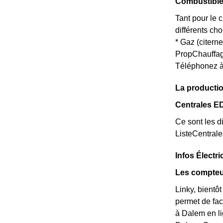
Combustible
Tant pour le 
différents ch
* Gaz (citern
PropChauff
Téléphonez à
La productio
Centrales E
Ce sont les di
ListeCentral
Infos Électr
Les compteu
Linky, bientô
permet de fac
à Dalem en lig