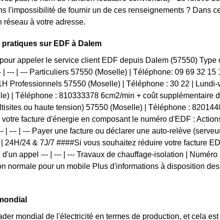
ns l'impossibilité de fournir un de ces renseignements ? Dans
 réseau à votre adresse.
 pratiques sur EDF à Dalem
pour appeler le service client EDF depuis Dalem (57550) Type
- | --- | --- Particuliers 57550 (Moselle) | Téléphone: 09 69 32 1
H Professionnels 57550 (Moselle) | Téléphone : 30 22 | Lund
le) | Téléphone : 810333378 6cm2/min + coût supplémentaire 
tisites ou haute tension) 57550 (Moselle) | Téléphone : 8201
votre facture d'énergie en composant le numéro d'EDF : Action
- | --- | --- Payer une facture ou déclarer une auto-relève (serve
 | 24H/24 & 7J/7 ####Si vous souhaitez réduire votre facture E
d'un appel --- | --- | --- Travaux de chauffage-isolation | Numéro 
 normale pour un mobile Plus d'informations à disposition des 
mondial
ader mondial de l'électricité en termes de production, et cela est