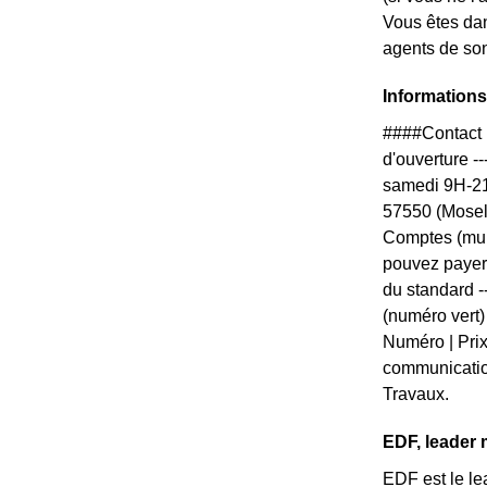
Vous êtes da
agents de son
Informations
####Contact 
d'ouverture --
samedi 9H-21
57550 (Mosel
Comptes (mul
pouvez payer 
du standard --
(numéro vert)
Numéro | Prix 
communication
Travaux.
EDF, leader 
EDF est le le