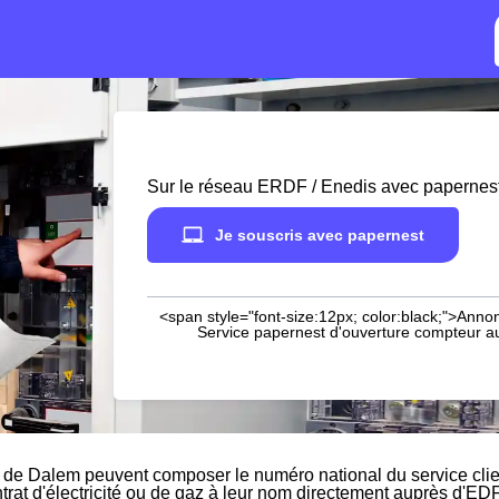
Sur le réseau ERDF / Enedis avec papernes
Je souscris avec papernest
<span style="font-size:12px; color:black;">Annon
Service papernest d'ouverture compteur aup
s de Dalem peuvent composer le numéro national du service cli
ntrat d'électricité ou de gaz à leur nom directement auprès d'EDF