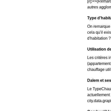
[//]:<>(Remar
autres agglom
Type d'habit
On remarque 
cela qu'il e
d'habitation 
Utilisation d
Les critères 
(appartement,
chauffage util
Dalem et ses
Le TypeChauff
actuellement 
city.data.gr