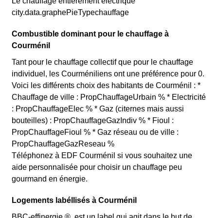
Le chauffage entièrement électrique
city.data.graphePieTypechauffage
Combustible dominant pour le chauffage à
Courménil
Tant pour le chauffage collectif que pour le chauffage
individuel, les Courméniliens ont une préférence pour 0.
Voici les différents choix des habitants de Courménil : *
Chauffage de ville : PropChauffageUrbain % * Electricité
: PropChauffageElec % * Gaz (citernes mais aussi
bouteilles) : PropChauffageGazIndiv % * Fioul :
PropChauffageFioul % * Gaz réseau ou de ville :
PropChauffageGazReseau %
Téléphonez à EDF Courménil si vous souhaitez une
aide personnalisée pour choisir un chauffage peu
gourmand en énergie.
Logements labéllisés à Courménil
BBC-effinergie ®, est un label qui agit dans le but de