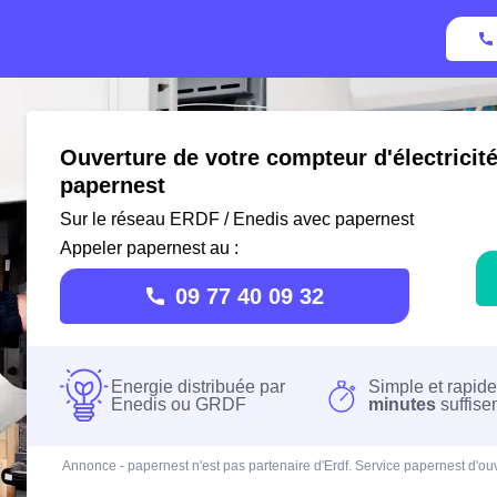
Ouverture de votre compteur d'électrici
papernest
Sur le réseau ERDF / Enedis avec papernest
Appeler papernest au :
09 77 40 09 32
Energie distribuée par
Simple et rapide
Enedis ou GRDF
minutes
suffise
Annonce - papernest n'est pas partenaire d'Erdf. Service papernest d'ouv