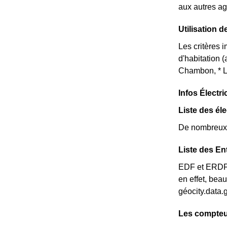
aux autres ag
Utilisation 
Les critères 
d'habitation 
Chambon, * Le
Infos Électr
Liste des él
De nombreux é
Liste des En
EDF et ERDF n
en effet, bea
géocity.data.
Les compteu