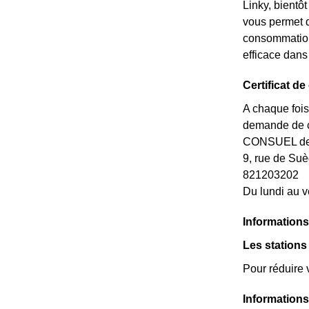
Linky, bientô
vous permet d
consommations
efficace dan
Certificat d
A chaque fois
demande de ce
CONSUEL de l
9, rue de S
821203202
Du lundi au v
Informations
Les station
Pour réduire 
Informations