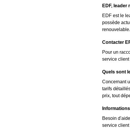
EDF, leader 
EDF est le le
possède actue
renouvelable
Contacter E
Pour un racc
service clie
Quels sont l
Concernant un
tarifs détail
prix, tout dé
Informations
Besoin d'aide
service clien