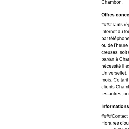
Chambon.
Offres conc
####Tarifs r
internet du f
par téléphone
ou de l'heure
creuses, soit
par/an à Cham
nécessité Il
Universelle).
mois. Ce tari
clients Chamb
les autres jo
Information
####Contact 
Horaires d'ouv