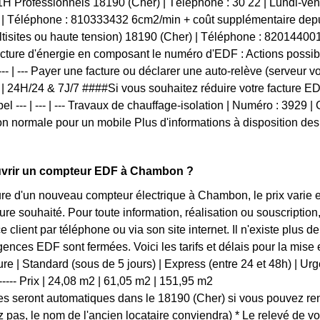
H Professionnels 18190 (Cher) | Téléphone : 30 22 | Lundi-v
 | Téléphone : 810333432 6cm2/min + coût supplémentaire dep
tisites ou haute tension) 18190 (Cher) | Téléphone : 8201440
acture d'énergie en composant le numéro d'EDF : Actions possi
 --- | --- Payer une facture ou déclarer une auto-relève (serveur 
 | 24H/24 & 7J/7 ####Si vous souhaitez réduire votre facture 
pel --- | --- | --- Travaux de chauffage-isolation | Numéro : 3929 | 
 normale pour un mobile Plus d'informations à disposition des
vrir un compteur EDF à Chambon ?
ure d'un nouveau compteur électrique à Chambon, le prix varie 
ture souhaité. Pour toute information, réalisation ou souscript
ce client par téléphone ou via son site internet. Il n'existe pl
agences EDF sont fermées. Voici les tarifs et délais pour la mise
e | Standard (sous de 5 jours) | Express (entre 24 et 48h) | Urgent (
 | ------- Prix | 24,08 m2 | 61,05 m2 | 151,95 m2
 seront automatiques dans le 18190 (Cher) si vous pouvez rens
z pas, le nom de l'ancien locataire conviendra) * Le relevé de v