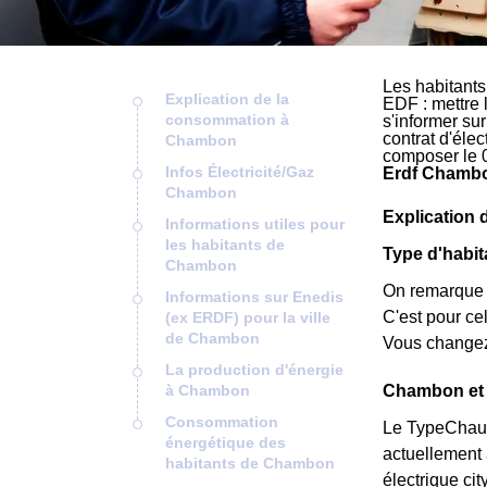
Les habitant
Explication de la
EDF : mettre 
consommation à
s'informer su
contrat d'éle
Chambon
composer le 
Infos Électricité/Gaz
Erdf Chambo
Chambon
Explication
Informations utiles pour
les habitants de
Type d'habi
Chambon
On remarque 
Informations sur Enedis
C'est pour c
(ex ERDF) pour la ville
de Chambon
Vous changez
La production d'énergie
à Chambon
Chambon et s
Consommation
Le TypeChauff
énergétique des
actuellement 
habitants de Chambon
électrique ci