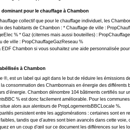
 dominant pour le chauffage à Chambon
chauffage collectif que pour le chauffage individuel, les Chambo
oix des habitants de Chambon : * Chauffage de ville : PropChauff
Elec % * Gaz (citernes mais aussi bouteilles) : PropChauffage
u de ville : PropChauffageGazReseau %
 EDF Chambon si vous souhaitez une aide personnalisée pour 
abéllisés à Chambon
e ®, est un label qui agit dans le but de réduire les émissions
 la consommation des Chambonnais en énergie des différents bât
 d'énergie. Chambon dénombre 104 bâtiments certifiés sur un t
BBC % est donc facilement améliorable. Pour les communes des
e situe alors aux alentours de PropLogementsBBCLocale %.
arités persistent entre les agglomérations : certaines sont en r
s faibles, tandis que d'autres sont bien avancés dans cette vo
quez en un coup d'œil sur ce document les différences sur les 