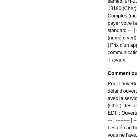
samedi 9H-21
18190 (Cher)
Comptes (mul
payer votre f
standard --- |
(numéro vert)
| Prix d'un ap
communication
Travaux.
Comment ou
Pour l'ouvert
délai d'ouver
avec le servi
(Cher) : les 
EDF : Ouvertur
--- | ---------
Les démarches
vous ne l'ave