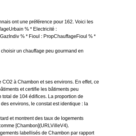
nnais ont une préférence pour 162. Voici les
ageUrbain % * Electricité :
GazIndiv % * Fioul : PropChauffageFioul % *
choisir un chauffage peu gourmand en
 de CO2 à Chambon et ses environs. En effet, ce
iments et certifie les bâtiments peu
otal de 104 édifices. La proportion de
 environs, le constat est identique : la
etard et montrent des taux de logements
ie, comme [Chambon](URLVilleV4).
logements labellisés de Chambon par rapport