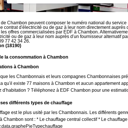
s de Chambon peuvent composer le numéro national du service c
le contrat d'électricité ou de gaz à leur nom directement auprès 
r les offres commercialisées par EDF à Chambon. Alternativeme
ctricité ou de gaz à leur nom auprès d'un fournisseur alternatif 
09 77 42 34 26.
n (18190)
 de la consommation à Chambon
tations à Chambon
que les Chambonnais et leurs compagnes Chambonnaises préf
ela qu'il existe 77 maisons à Chambon et aucun appartement ap
 d'habitation ? Téléphonez à EDF Chambon pour une estimation 
es différents types de chauffage
age est le plus usité par les Chambonnais. Les différents genre
à Chambon sont : * Le chauffage central collectif * Le chauffage
ty.data.graphePieTypechauffage