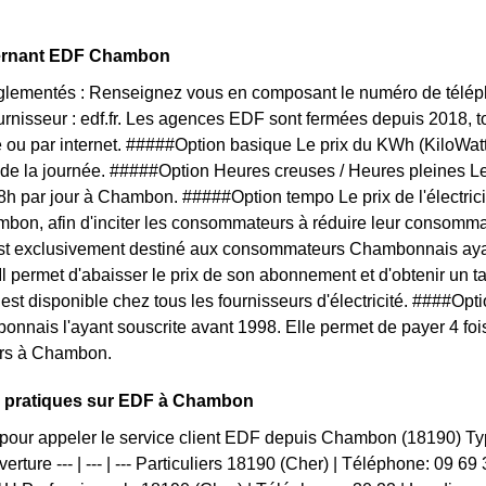
ernant EDF Chambon
églementés : Renseignez vous en composant le numéro de téléph
ournisseur : edf.fr. Les agences EDF sont fermées depuis 2018, 
 ou par internet. #####Option basique Le prix du KWh (KiloWat
 de la journée. #####Option Heures creuses / Heures pleines L
 8h par jour à Chambon. #####Option tempo Le prix de l'électric
bon, afin d'inciter les consommateurs à réduire leur consommati
 est exclusivement destiné aux consommateurs Chambonnais aya
 Il permet d'abaisser le prix de son abonnement et d'obtenir un t
f est disponible chez tous les fournisseurs d'électricité. ####O
onnais l'ayant souscrite avant 1998. Elle permet de payer 4 foi
urs à Chambon.
s pratiques sur EDF à Chambon
pour appeler le service client EDF depuis Chambon (18190) T
erture --- | --- | --- Particuliers 18190 (Cher) | Téléphone: 09 6