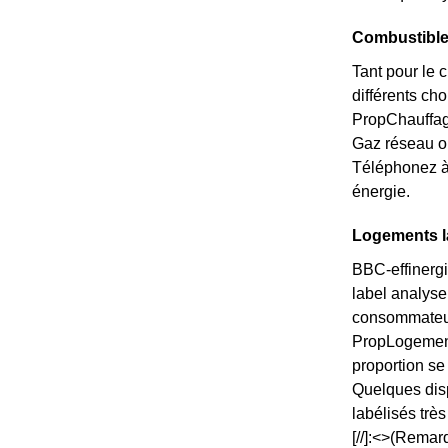
Combustible
Tant pour le 
différents ch
PropChauffage
Gaz réseau o
Téléphonez à
énergie.
Logements l
BBC-effinergi
label analyse
consommateurs
PropLogements
proportion s
Quelques disp
labélisés trè
[//]:<>(Remar