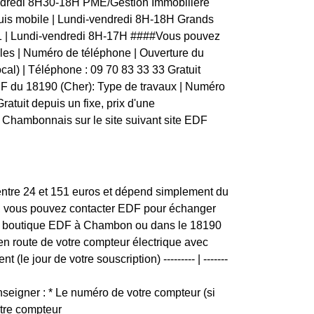
endredi 8H30-18H PME/Gestion Immobilière
uis mobile | Lundi-vendredi 8H-18H Grands
01 | Lundi-vendredi 8H-17H ####Vous pouvez
bles | Numéro de téléphone | Ouverture du
vocal) | Téléphone : 09 70 83 33 33 Gratuit
EDF du 18190 (Cher): Type de travaux | Numéro
Gratuit depuis un fixe, prix d'une
 Chambonnais sur le site suivant site EDF
entre 24 et 151 euros et dépend simplement du
ion, vous pouvez contacter EDF pour échanger
us de boutique EDF à Chambon ou dans le 18190
 en route de votre compteur électrique avec
le jour de votre souscription) --------- | -------
eigner : * Le numéro de votre compteur (si
otre compteur