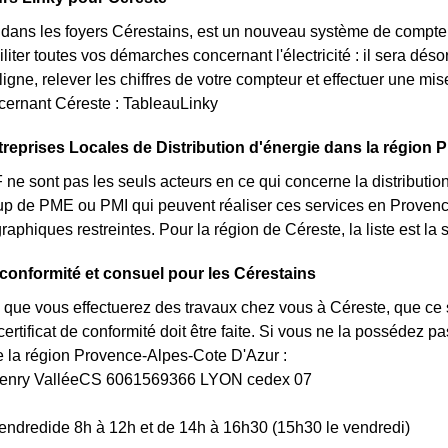
t dans les foyers Cérestains, est un nouveau système de compte
iliter toutes vos démarches concernant l'électricité : il sera d
igne, relever les chiffres de votre compteur et effectuer une mise
cernant Céreste : TableauLinky
treprises Locales de Distribution d'énergie dans la région
 sont pas les seuls acteurs en ce qui concerne la distribution de
oup de PME ou PMI qui peuvent réaliser ces services en Proven
graphiques restreintes. Pour la région de Céreste, la liste est l
e conformité et consuel pour les Cérestains
 que vous effectuerez des travaux chez vous à Céreste, que ce 
rtificat de conformité doit être faite. Si vous ne la possédez 
a région Provence-Alpes-Cote D'Azur :
Henry ValléeCS 6061569366 LYON cedex 07
endredide 8h à 12h et de 14h à 16h30 (15h30 le vendredi)