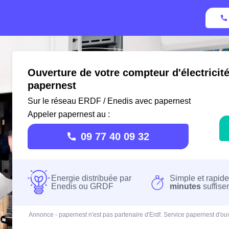
Ouverture de votre compteur d'électricit
papernest
Sur le réseau ERDF / Enedis avec papernest
Appeler papernest au :
09 77 40 09 32
Energie distribuée par
Simple et rapide
Enedis ou GRDF
minutes
suffise
Annonce - papernest n'est pas partenaire d'Erdf. Service papernest d'ouv