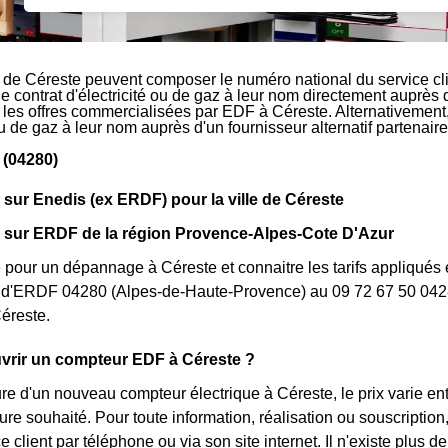
 de Céreste peuvent composer le numéro national du service cl
le contrat d'électricité ou de gaz à leur nom directement auprès 
r les offres commercialisées par EDF à Céreste. Alternativement,
 ou de gaz à leur nom auprès d'un fournisseur alternatif partena
 (04280)
 sur Enedis (ex ERDF) pour la ville de Céreste
s sur ERDF de la région Provence-Alpes-Cote D'Azur
 pour un dépannage à Céreste et connaitre les tarifs appliqués e
nt d'ERDF 04280 (Alpes-de-Haute-Provence) au 09 72 67 50 042
éreste.
rir un compteur EDF à Céreste ?
ure d'un nouveau compteur électrique à Céreste, le prix varie e
ture souhaité. Pour toute information, réalisation ou souscript
ce client par téléphone ou via son site internet. Il n'existe plu