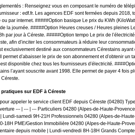
églementés : Renseignez vous en composant le numéro de téléph
ournisseur : edf.fr. Les agences EDF sont fermées depuis 2018, 
 ou par internet. #####Option basique Le prix du KWh (KiloWat
 de la journée. #####Option Heures creuses / Heures pleines L
 8h par jour à Céreste. #####Option tempo Le prix de l'électrici
ste, afin d'inciter les consommateurs à réduire leur consommation
est exclusivement destiné aux consommateurs Cérestains ayant 
 Il permet d'abaisser le prix de son abonnement et d'obtenir un t
f est disponible chez tous les fournisseurs d'électricité. ####O
tains l'ayant souscrite avant 1998. Elle permet de payer 4 fois p
à Céreste.
 pratiques sur EDF à Céreste
pour appeler le service client EDF depuis Céreste (04280) Ty
verture --- | --- | --- Particuliers 04280 (Alpes-de-Haute-Proven
 | Lundi-samedi 9H-21H Professionnels 04280 (Alpes-de-Haute-
0-18H PME/Gestion Immobilière 04280 (Alpes-de-Haute-Prove
entaire depuis mobile | Lundi-vendredi 8H-18H Grands Comptes 