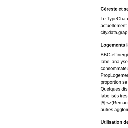
Céreste et s
Le TypeChauff
actuellement 
city.data.gr
Logements la
BBC-effinergi
label analyse
consommateurs
PropLogements
proportion s
Quelques disp
labélisés trè
[//]:<>(Remar
autres agglom
Utilisation d