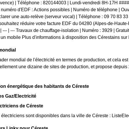
vence) | Téléphone : 820144003 | Lundi-vendredi 8H-17H ####V
numéro d'EDF : Actions possibles | Numéro de téléphone | Ouvertu
clarer une auto-relève (serveur vocal) | Téléphone : 09 70 83 33
ouhaitez réduire votre facture EDF du 04280 (Alpes-de-Haute-P
 | --- | --- Travaux de chauffage-isolation | Numéro : 3929 | Grat
un mobile Plus d'informations à disposition des Cérestains sur l
mondial
der mondial de l'électricité en termes de production, et cela est
llement une dizaine de sites de production, et propose depuis 
.
n énergétique des habitants de Céreste
os Gaz/Electricité
ectriciens de Céreste
lectriciens sont disponibles dans la ville de Céreste : ListeEle
rs Linky pour Céreste