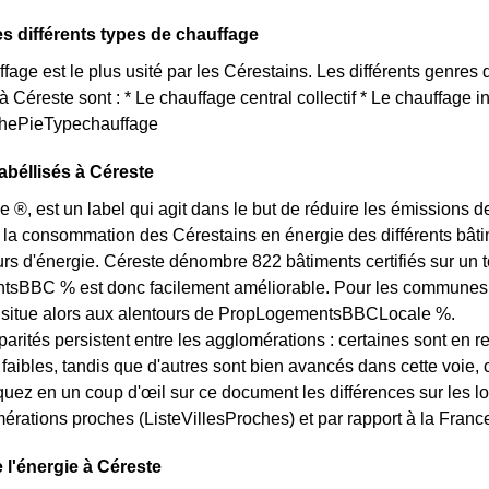
es différents types de chauffage
age est le plus usité par les Cérestains. Les différents genres d
à Céreste sont : * Le chauffage central collectif * Le chauffage 
aphePieTypechauffage
béllisés à Céreste
e ®, est un label qui agit dans le but de réduire les émissions d
 la consommation des Cérestains en énergie des différents bâtim
 d'énergie. Céreste dénombre 822 bâtiments certifiés sur un to
BBC % est donc facilement améliorable. Pour les communes des
e situe alors aux alentours de PropLogementsBBCLocale %.
arités persistent entre les agglomérations : certaines sont en r
s faibles, tandis que d'autres sont bien avancés dans cette voi
quez en un coup d'œil sur ce document les différences sur les l
érations proches (ListeVillesProches) et par rapport à la France
e l'énergie à Céreste