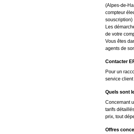
(Alpes-de-Hau
compteur élec
souscription) --
Les démarche
de votre comp
Vous êtes dan
agents de son
Contacter E
Pour un racco
service clie
Quels sont l
Concernant un
tarifs détail
prix, tout dé
Offres conc