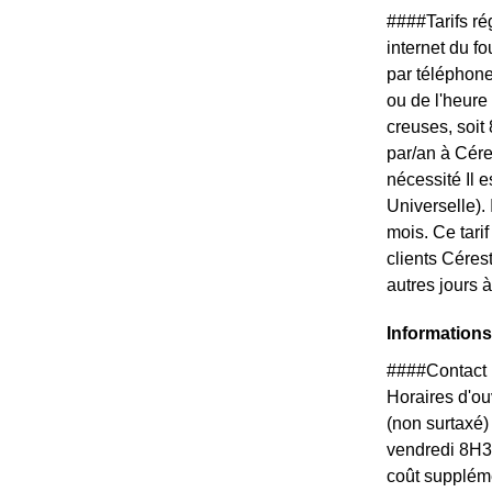
####Tarifs r
internet du f
par téléphone
ou de l'heure
creuses, soit
par/an à Cére
nécessité Il 
Universelle).
mois. Ce tari
clients Céres
autres jours 
Informations
####Contact 
Horaires d'ou
(non surtaxé)
vendredi 8H3
coût supplém