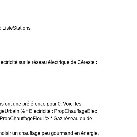
: ListeStations
lectricité sur le réseau électrique de Céreste :
ns ont une préférence pour 0. Voici les
ageUrbain % * Electricité : PropChauffageElec
 : PropChauffageFioul % * Gaz réseau ou de
hoisir un chauffage peu gourmand en énergie.