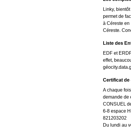
Linky, bientô
permet de fac
à Céreste en l
Céreste. Con
Liste des En
EDF et ERDF ne
effet, beauc
géocity.data.
Certificat d
A chaque fois
demande de ce
CONSUEL de l
6-8 espace 
821203202
Du lundi au v