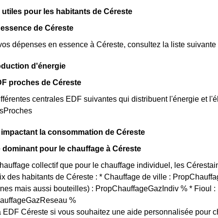
 utiles pour les habitants de Céreste
 essence de Céreste
vos dépenses en essence à Céreste, consultez la liste suivante 
oduction d'énergie
DF proches de Céreste
fférentes centrales EDF suivantes qui distribuent l'énergie et l'é
esProches
s impactant la consommation de Céreste
 dominant pour le chauffage à Céreste
chauffage collectif que pour le chauffage individuel, les Cérestai
oix des habitants de Céreste : * Chauffage de ville : PropChauff
rnes mais aussi bouteilles) : PropChauffageGazIndiv % * Fioul
ChauffageGazReseau %
 EDF Céreste si vous souhaitez une aide personnalisée pour c