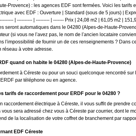
te-Provence) : les agences EDF sont fermées. Voici les tarifs et
trique avec EDF : Ouverture | Standard (sous de 5 jours) | Expres
------- | ---------- | --------- | ------- Prix | 24,08 m2 | 61,05 m2 | 15
s seront automatiques dans le 04280 (Alpes-de-Haute-Provence
teur (si vous ne l'avez pas, le nom de l'ancien locataire convie
s l'impossibilité de fournir un de ces renseignements ? Dans 
 réseau à votre adresse.
RDF quand on habite le 04280 (Alpes-de-Haute-Provence)
rdement à Céreste ou pour un souci quelconque rencontré sur l
nt ERDF par téléphone ou en agence.
es tarifs de raccordement pour ERDF pour le 04280 ?
 raccordement électrique à Céreste, il vous suffit de prendre
lés vous sera adressé chez vous à Céreste par courrier, dont le m
pend de la localisation de votre coffret de branchement par rapp
ernant EDF Céreste