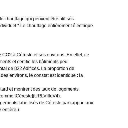
e chauffage qui peuvent être utilisés
individuel * Le chauffage entièrement électrique
e CO2 à Céreste et ses environs. En effet, ce
ents et certifie les bâtiments peu
tal de 822 édifices. La proportion de
 environs, le constat est identique : la
etard et montrent des taux de logements
e, comme [Céreste](URLVilleV4).
ogements labellisés de Céreste par rapport aux
 entière.)