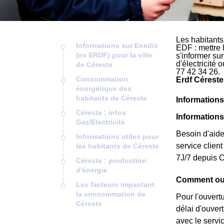
Les habitants
Informations sur Enedis
EDF : mettre 
(ex ERDF) pour la ville
s'informer su
d'électricité
de Céreste
77 42 34 26.
Consommation
Erdf Céreste
énergétique des
habitants de Céreste
Informations
Céreste : infos
Information
Gaz/Electricité
Besoin d'aide
Informations utiles pour
service clie
les habitants de Céreste
7J/7 depuis C
Céreste : production
d'énergie
Comment ouv
Les facteurs impactant
la consommation de
Pour l'ouvert
Céreste
délai d'ouver
avec le servi