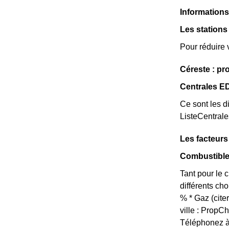
Informations
Les stations
Pour réduire 
Céreste : pr
Centrales E
Ce sont les di
ListeCentral
Les facteur
Combustible
Tant pour le 
différents ch
% * Gaz (cite
ville : Prop
Téléphonez à