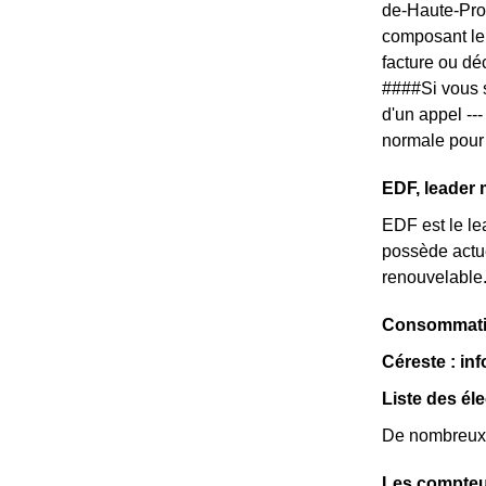
de-Haute-Pro
composant le 
facture ou dé
####Si vous s
d'un appel ---
normale pour 
EDF, leader 
EDF est le lea
possède actue
renouvelable
Consommatio
Céreste : inf
Liste des él
De nombreux é
Les compteu