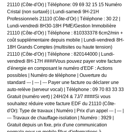
21110 (Côte-d'Or) | Téléphone: 09 69 32 15 15 Numéro
Cristal (non surtaxé) | Lundi-samedi 9H-21H
Professionnels 21110 (Côte-d'Or) | Téléphone : 30 22 |
Lundi-vendredi 8H30-18H PME/Gestion Immobilière
21110 (Côte-d'Or) | Téléphone : 810333378 6cm2/min +
coût supplémentaire depuis mobile | Lundi-vendredi 8H-
18H Grands Comptes (multisites ou haute tension)
21110 (Côte-d'Or) | Téléphone : 820144000 | Lundi-
vendredi 8H-17H ####Vous pouvez payer votre facture
d'énergie en composant le numéro d'EDF : Actions
possibles | Numéro de téléphone | Ouverture du
standard --- | --- | --- Payer une facture ou déclarer une
auto-relève (serveur vocal) | Téléphone : 09 70 83 33 33
Gratuit (numéro vert) | 24H/24 & 7J/7 ####Si vous
souhaitez réduire votre facture EDF du 21110 (Côte-
d'Or): Type de travaux | Numéro | Prix d'un appel --- | --- |
--- Travaux de chauffage-isolation | Numéro : 3929 |
Gratuit depuis un fixe, prix d'une communication
normale pour un mobile Plus d'informations à