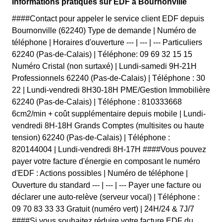
Informations pratiques sur EDF à Bournonville
####Contact pour appeler le service client EDF depuis
Bournonville (62240) Type de demande | Numéro de
téléphone | Horaires d'ouverture --- | --- | --- Particuliers
62240 (Pas-de-Calais) | Téléphone: 09 69 32 15 15
Numéro Cristal (non surtaxé) | Lundi-samedi 9H-21H
Professionnels 62240 (Pas-de-Calais) | Téléphone : 30
22 | Lundi-vendredi 8H30-18H PME/Gestion Immobilière
62240 (Pas-de-Calais) | Téléphone : 810333668
6cm2/min + coût supplémentaire depuis mobile | Lundi-
vendredi 8H-18H Grands Comptes (multisites ou haute
tension) 62240 (Pas-de-Calais) | Téléphone :
820144004 | Lundi-vendredi 8H-17H ####Vous pouvez
payer votre facture d'énergie en composant le numéro
d'EDF : Actions possibles | Numéro de téléphone |
Ouverture du standard --- | --- | --- Payer une facture ou
déclarer une auto-relève (serveur vocal) | Téléphone :
09 70 83 33 33 Gratuit (numéro vert) | 24H/24 & 7J/7
####Si vous souhaitez réduire votre facture EDF du