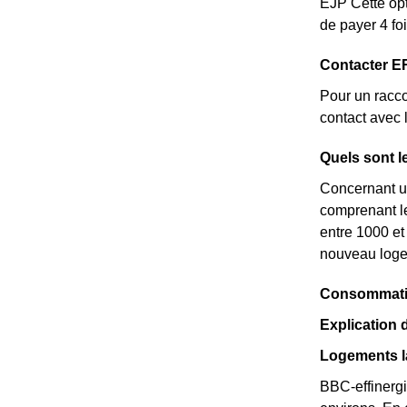
EJP Cette opt
de payer 4 fo
Contacter ER
Pour un racc
contact avec 
Quels sont l
Concernant u
comprenant le
entre 1000 et
nouveau log
Consommation
Explication
Logements l
BBC-effinergi