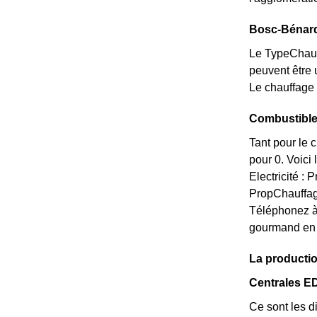
Bosc-Bénard
Le TypeChauff
peuvent être 
Le chauffage 
Combustible
Tant pour le 
pour 0. Voici
Electricité :
PropChauffag
Téléphonez à
gourmand en 
La producti
Centrales E
Ce sont les di