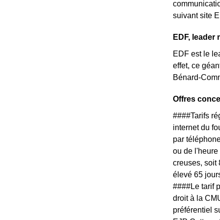
communication
suivant site 
EDF, leader 
EDF est le le
effet, ce géa
Bénard-Commi
Offres conc
####Tarifs r
internet du f
par téléphone
ou de l'heure
creuses, soit
élevé 65 jour
####Le tarif
droit à la CM
préférentiel 