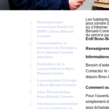
Les habitant
Renseignement
pour joindre 
concernant Enedis (ex
ou s'informer
Bénard-Commin
ERDF) à Bosc-Bénard-
du service p
Commin
Erdf Bosc-B
Consommation et
utilisation de l'énergie à
Renseigneme
Bosc-Bénard-Commin
Information
détaillées
Explication de la
Besoin d'aide
consommation à Bosc-
Contactez le 
Bénard-Commin
depuis Bosc
La production d'énergie
à Bosc-Bénard-Commin
Comment ouv
Infos Électricité/Gaz
Pour l'ouvert
Bosc-Bénard-Commin
simplement du
Informations pertinentes
pour échanger
pour les habitants de