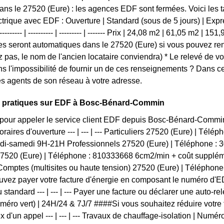
s le 27520 (Eure) : les agences EDF sont fermées. Voici les tar
trique avec EDF : Ouverture | Standard (sous de 5 jours) | Expres
------- | ---------- | --------- | ------- Prix | 24,08 m2 | 61,05 m2 | 15
 seront automatiques dans le 27520 (Eure) si vous pouvez rens
z pas, le nom de l'ancien locataire conviendra) * Le relevé de v
ns l'impossibilité de fournir un de ces renseignements ? Dan
s agents de son réseau à votre adresse.
s pratiques sur EDF à Bosc-Bénard-Commin
pour appeler le service client EDF depuis Bosc-Bénard-Comm
raires d'ouverture --- | --- | --- Particuliers 27520 (Eure) | Té
undi-samedi 9H-21H Professionnels 27520 (Eure) | Téléphone :
27520 (Eure) | Téléphone : 810333668 6cm2/min + coût suppléme
omptes (multisites ou haute tension) 27520 (Eure) | Téléphon
vez payer votre facture d'énergie en composant le numéro d'ED
 standard --- | --- | --- Payer une facture ou déclarer une auto-r
uméro vert) | 24H/24 & 7J/7 ####Si vous souhaitez réduire votr
x d'un appel --- | --- | --- Travaux de chauffage-isolation | Numéro