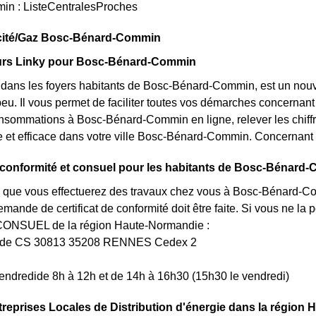
n : ListeCentralesProches
ricité/Gaz Bosc-Bénard-Commin
rs Linky pour Bosc-Bénard-Commin
ôt dans les foyers habitants de Bosc-Bénard-Commin, est un no
u. Il vous permet de faciliter toutes vos démarches concernant l'
nsommations à Bosc-Bénard-Commin en ligne, relever les chiffr
de et efficace dans votre ville Bosc-Bénard-Commin. Concerna
e conformité et consuel pour les habitants de Bosc-Bénard
 que vous effectuerez des travaux chez vous à Bosc-Bénard-Com
ande de certificat de conformité doit être faite. Si vous ne l
CONSUEL de la région Haute-Normandie :
uède CS 30813 35208 RENNES Cedex 2
endredide 8h à 12h et de 14h à 16h30 (15h30 le vendredi)
treprises Locales de Distribution d'énergie dans la région