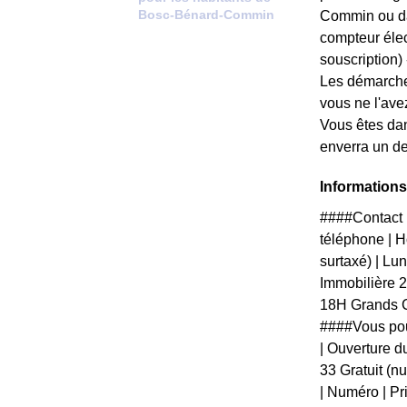
Bosc-Bénard-Commin
Commin ou dan
compteur élec
souscription) --
Les démarches
vous ne l'ave
Vous êtes da
enverra un de
Information
####Contact 
téléphone | Ho
surtaxé) | L
Immobilière 
18H Grands C
####Vous pou
| Ouverture du
33 Gratuit (n
| Numéro | Pri