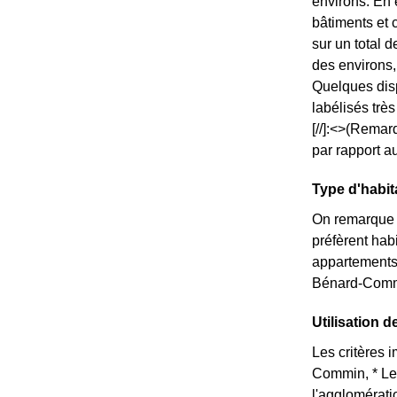
environs. En 
bâtiments et
sur un total
des environs,
Quelques disp
labélisés trè
[//]:<>(Remar
par rapport a
Type d'habi
On remarque 
préfèrent hab
appartements
Bénard-Commin
Utilisation 
Les critères 
Commin, * Le 
l'agglomérati