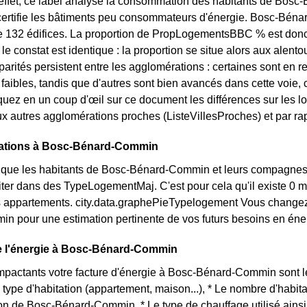
effet, ce label analyse la consommation des habitants de Bosc
 certifie les bâtiments peu consommateurs d'énergie. Bosc-Bén
 de 132 édifices. La proportion de PropLogementsBBC % est don
 le constat est identique : la proportion se situe alors aux a
arités persistent entre les agglomérations : certaines sont en r
s faibles, tandis que d'autres sont bien avancés dans cette v
quez en un coup d'œil sur ce document les différences sur le
ux autres agglomérations proches (ListeVillesProches) et par rap
tations à Bosc-Bénard-Commin
que les habitants de Bosc-Bénard-Commin et leurs compagne
iter dans des TypeLogementMaj. C'est pour cela qu'il existe 
 appartements. city.data.graphePieTypelogement Vous changez
 pour une estimation pertinente de vos futurs besoins en éne
de l'énergie à Bosc-Bénard-Commin
impactants votre facture d'énergie à Bosc-Bénard-Commin sont l
type d'habitation (appartement, maison...), * Le nombre d'habit
on de Bosc-Bénard-Commin, * Le type de chauffage utilisé ainsi 