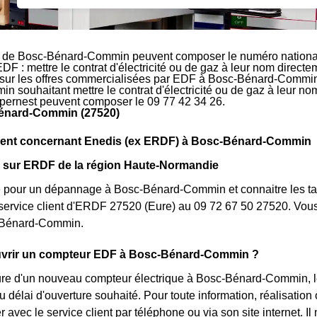
s de Bosc-Bénard-Commin peuvent composer le numéro national 
EDF : mettre le contrat d'électricité ou de gaz à leur nom direct
 sur les offres commercialisées par EDF à Bosc-Bénard-Commin.
 souhaitant mettre le contrat d'électricité ou de gaz à leur nom
apernest peuvent composer le 09 77 42 34 26.
énard-Commin (27520)
nt concernant Enedis (ex ERDF) à Bosc-Bénard-Commin
s sur ERDF de la région Haute-Normandie
 pour un dépannage à Bosc-Bénard-Commin et connaitre les tarif
service client d'ERDF 27520 (Eure) au 09 72 67 50 27520. Vous
-Bénard-Commin.
rir un compteur EDF à Bosc-Bénard-Commin ?
ure d'un nouveau compteur électrique à Bosc-Bénard-Commin, le
 délai d'ouverture souhaité. Pour toute information, réalisatio
 avec le service client par téléphone ou via son site internet. 