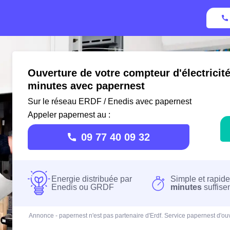
Ouverture de votre compteur d'électrici
minutes avec papernest
Sur le réseau ERDF / Enedis avec papernest
Appeler papernest au :
09 77 40 09 32
Energie distribuée par
Simple et rapide
Enedis ou GRDF
minutes
suffise
Annonce - papernest n'est pas partenaire d'Erdf. Service papernest d'ouv