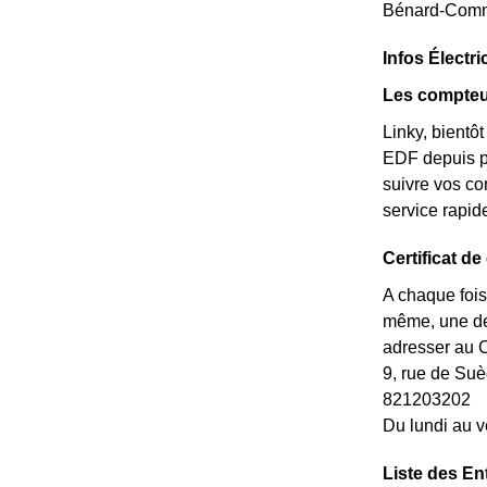
Bénard-Commi
Infos Élect
Les compteu
Linky, bient
EDF depuis pe
suivre vos co
service rapi
Certificat d
A chaque fois
même, une dem
adresser au 
9, rue de S
821203202
Du lundi au v
Liste des En