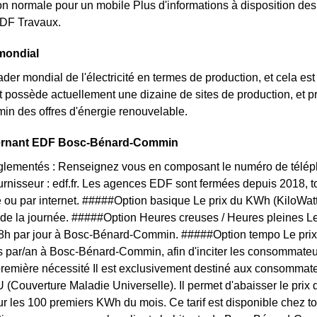
 normale pour un mobile Plus d'informations à disposition de
EDF Travaux.
mondial
ader mondial de l'électricité en termes de production, et cela 
nt possède actuellement une dizaine de sites de production, et
n des offres d'énergie renouvelable.
ernant EDF Bosc-Bénard-Commin
églementés : Renseignez vous en composant le numéro de téléph
ournisseur : edf.fr. Les agences EDF sont fermées depuis 2018, 
 ou par internet. #####Option basique Le prix du KWh (KiloWat
 de la journée. #####Option Heures creuses / Heures pleines L
 8h par jour à Bosc-Bénard-Commin. #####Option tempo Le prix d
s par/an à Bosc-Bénard-Commin, afin d'inciter les consommateur
 première nécessité Il est exclusivement destiné aux consomm
U (Couverture Maladie Universelle). Il permet d'abaisser le prix 
sur les 100 premiers KWh du mois. Ce tarif est disponible chez to