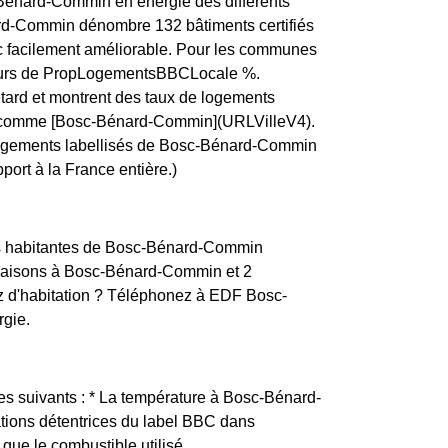
-Bénard-Commin en énergie des différents
ard-Commin dénombre 132 bâtiments certifiés
c facilement améliorable. Pour les communes
lentours de PropLogementsBBCLocale %.
etard et montrent des taux de logements
oie, comme [Bosc-Bénard-Commin](URLVilleV4).
s logements labellisés de Bosc-Bénard-Commin
port à la France entière.)
s habitantes de Bosc-Bénard-Commin
0 maisons à Bosc-Bénard-Commin et 2
 d'habitation ? Téléphonez à EDF Bosc-
rgie.
es suivants : * La température à Bosc-Bénard-
ations détentrices du label BBC dans
que le combustible utilisé.