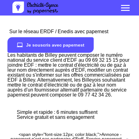
Sur le réseau ERDF / Enedis avec papernest
Je souscris avec papernest
Les habitants de Billey peuvent composer le numéro
national du service client d'EDF au 09 69 32 15 15 pour
joindre EDF : mettre le contrat d'électricité ou de gaz à
leur nom directement auprès d'EDF, modifier un contrat
existant ou s'informer sur les offres commercialisées par
EDF à Billey. Alternativement, les Billeyois souhaitant
mettre le contrat d'électricité ou de gaz à leur nom
auprès d'un fournisseur alternatif partenaire du service
papernest peuvent composer le 09 77 42 34 26.
Simple et rapide : 6 minutes suffisent
Service gratuit et sans engagement
<span style="font-size:12px; color:black;">Annonce -
papernest n'est pas partenaire d'Erdf. Service papernest