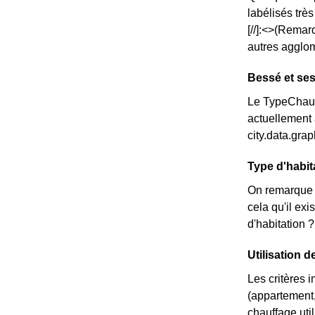
labélisés trè
[//]:<>(Remar
autres agglom
Bessé et ses
Le TypeChauff
actuellement 
city.data.gr
Type d'habit
On remarque 
cela qu'il e
d'habitation 
Utilisation d
Les critères 
(appartement,
chauffage util