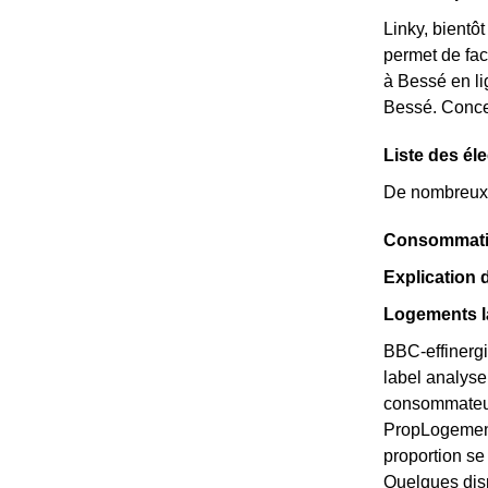
Linky, bientô
permet de fac
à Bessé en lig
Bessé. Conce
Liste des él
De nombreux é
Consommatio
Explication
Logements l
BBC-effinergi
label analyse
consommateurs
PropLogements
proportion s
Quelques disp