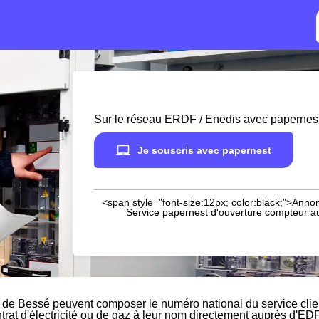
Sur le réseau ERDF / Enedis avec papernes
Je souscris avec papernest
<span style="font-size:12px; color:black;">Annon
Service papernest d'ouverture compteur aup
 de Bessé peuvent composer le numéro national du service cli
ntrat d'électricité ou de gaz à leur nom directement auprès d'EDF