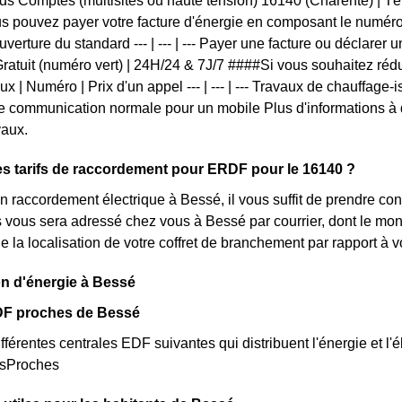
s Comptes (multisites ou haute tension) 16140 (Charente) | T
 pouvez payer votre facture d'énergie en composant le numéro
verture du standard --- | --- | --- Payer une facture ou déclarer 
ratuit (numéro vert) | 24H/24 & 7J/7 ####Si vous souhaitez réd
x | Numéro | Prix d'un appel --- | --- | --- Travaux de chauffage-
une communication normale pour un mobile Plus d'informations à d
vaux.
es tarifs de raccordement pour ERDF pour le 16140 ?
 raccordement électrique à Bessé, il vous suffit de prendre c
lés vous sera adressé chez vous à Bessé par courrier, dont le mon
e la localisation de votre coffret de branchement par rapport à
n d'énergie à Bessé
DF proches de Bessé
fférentes centrales EDF suivantes qui distribuent l'énergie et l'é
esProches