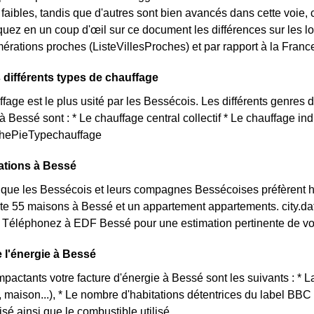
s faibles, tandis que d'autres sont bien avancés dans cette voi
quez en un coup d'œil sur ce document les différences sur les 
érations proches (ListeVillesProches) et par rapport à la France
 différents types de chauffage
age est le plus usité par les Bessécois. Les différents genres d
à Bessé sont : * Le chauffage central collectif * Le chauffage in
aphePieTypechauffage
ations à Bessé
que les Bessécois et leurs compagnes Bessécoises préfèrent 
xiste 55 maisons à Bessé et un appartement appartements. city
? Téléphonez à EDF Bessé pour une estimation pertinente de vo
e l'énergie à Bessé
impactants votre facture d'énergie à Bessé sont les suivants : * 
 maison...), * Le nombre d'habitations détentrices du label BBC
isé ainsi que le combustible utilisé.