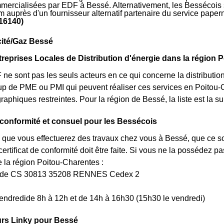
mmercialisées par EDF à Bessé. Alternativement, les Bessécois so
m auprès d'un fournisseur alternatif partenaire du service pape
16140)
icité/Gaz Bessé
treprises Locales de Distribution d'énergie dans la région 
e sont pas les seuls acteurs en ce qui concerne la distribution de
up de PME ou PMI qui peuvent réaliser ces services en Poitou-
graphiques restreintes. Pour la région de Bessé, la liste est la 
e conformité et consuel pour les Bessécois
 que vous effectuerez des travaux chez vous à Bessé, que ce so
rtificat de conformité doit être faite. Si vous ne la possédez 
a région Poitou-Charentes :
uède CS 30813 35208 RENNES Cedex 2
endredide 8h à 12h et de 14h à 16h30 (15h30 le vendredi)
rs Linky pour Bessé