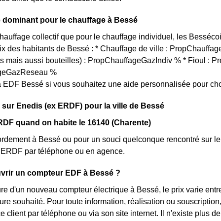
 dominant pour le chauffage à Bessé
chauffage collectif que pour le chauffage individuel, les Besséco
oix des habitants de Bessé : * Chauffage de ville : PropChauffa
es mais aussi bouteilles) : PropChauffageGazIndiv % * Fioul : P
ageGazReseau %
 EDF Bessé si vous souhaitez une aide personnalisée pour cho
 sur Enedis (ex ERDF) pour la ville de Bessé
RDF quand on habite le 16140 (Charente)
rdement à Bessé ou pour un souci quelconque rencontré sur le 
nt ERDF par téléphone ou en agence.
rir un compteur EDF à Bessé ?
ure d'un nouveau compteur électrique à Bessé, le prix varie en
ture souhaité. Pour toute information, réalisation ou souscript
ce client par téléphone ou via son site internet. Il n'existe plu