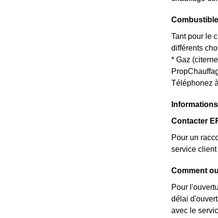
Combustible
Tant pour le 
différents ch
* Gaz (citern
PropChauff
Téléphonez à
Informations
Contacter E
Pour un racco
service clie
Comment ouv
Pour l'ouvert
délai d'ouver
avec le servi