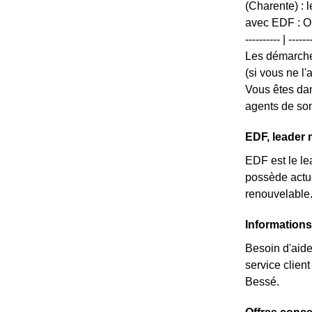
(Charente) : 
avec EDF : Ouv
---------- | --
Les démarche
(si vous ne l
Vous êtes dan
agents de son
EDF, leader 
EDF est le lea
possède actue
renouvelable
Informations
Besoin d'aide
service clie
Bessé.