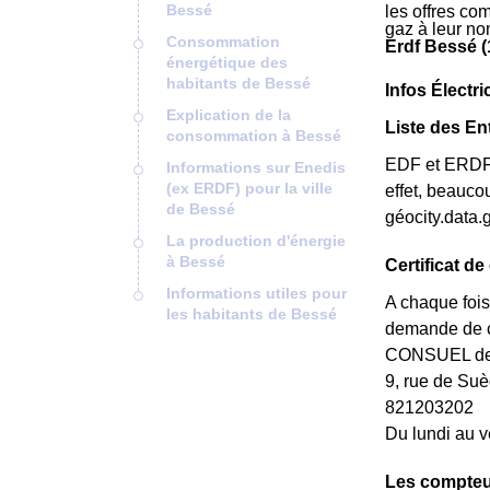
Bessé
les offres co
gaz à leur no
Consommation
Erdf Bessé (
énergétique des
habitants de Bessé
Infos Électr
Explication de la
Liste des En
consommation à Bessé
EDF et ERDF n
Informations sur Enedis
(ex ERDF) pour la ville
effet, beauco
de Bessé
géocity.data.
La production d'énergie
à Bessé
Certificat d
Informations utiles pour
A chaque fois
les habitants de Bessé
demande de ce
CONSUEL de l
9, rue de S
821203202
Du lundi au v
Les compteu