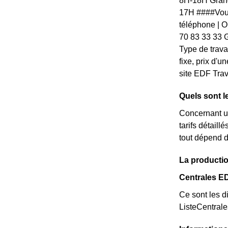
8H-18H Grand
17H ####Vous
téléphone | Ou
70 83 33 33 G
Type de travau
fixe, prix d'
site EDF Tra
Quels sont l
Concernant un
tarifs détail
tout dépend d
La productio
Centrales E
Ce sont les di
ListeCentral