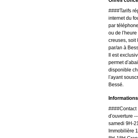
Offres conc
####Tarifs r
internet du f
par téléphone
ou de l'heure
creuses, soit
par/an à Bess
Il est exclus
permet d'abai
disponible ch
l'ayant sousc
Bessé.
Informations
####Contact 
d'ouverture --
samedi 9H-21
Immobilière 