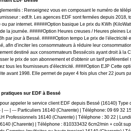
ernant EDF Bessé
églementés : Renseignez vous en composant le numéro de téléph
ournisseur : edf.fr. Les agences EDF sont fermées depuis 2018, 
 ou par internet. #####Option basique Le prix du KWh (KiloWat
 de la journée. #####Option Heures creuses / Heures pleines L
 8h par jour à Bessé. #####Option tempo Le prix de l'électricité
é, afin d'inciter les consommateurs à réduire leur consommation 
ivement destiné aux consommateurs Bessécois ayant droit à la C
sser le prix de son abonnement et d'obtenir un tarif préférentiel
ez tous les fournisseurs d'électricité. ####Option EJP Cette op
rite avant 1998. Elle permet de payer 4 fois plus cher 22 jours p
 pratiques sur EDF à Bessé
pour appeler le service client EDF depuis Bessé (16140) Type
- | --- | --- Particuliers 16140 (Charente) | Téléphone: 09 69 32 
H Professionnels 16140 (Charente) | Téléphone : 30 22 | Lun
16140 (Charente) | Téléphone : 810333432 6cm2/min + coût sup