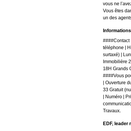
vous ne l'ave
Vous êtes dan
un des agents
Informations
####Contact 
téléphone | Ho
surtaxé) | L
Immobilière 
18H Grands C
####Vous pou
| Ouverture du
33 Gratuit (n
| Numéro | Pri
communication
Travaux.
EDF, leader 