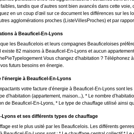
s faibles, tandis que d'autres sont bien avancés dans cette voi
quez en un coup d'œil sur ce document les différences sur les 
utres agglomérations proches (ListeVillesProches) et par rapport
ations à Beauficel-En-Lyons
que les Beauficelois et leurs compagnes Beauficeloises préfèr
il existe 82 maisons à Beauficel-En-Lyons et aucun appartemen
aphePieTypelogement Vous changez d'habitation ? Téléphonez à
 vos futurs besoins en énergie.
de l'énergie à Beauficel-En-Lyons
impactants votre facture d'énergie à Beauficel-En-Lyons sont les
ype d'habitation (appartement, maison...), * Le nombre d'habitat
on de Beauficel-En-Lyons, * Le type de chauffage utilisé ainsi qu
-Lyons et ses différents types de chauffage
age est le plus usité par les Beauficelois. Les différents genres
à Beauficel-En-Lyons sont : * Le chauffage central collectif * Le