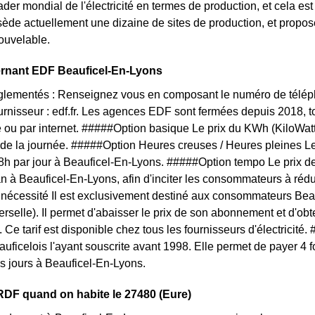
ader mondial de l'électricité en termes de production, et cela est
ède actuellement une dizaine de sites de production, et propos
ouvelable.
ernant EDF Beauficel-En-Lyons
églementés : Renseignez vous en composant le numéro de téléph
ournisseur : edf.fr. Les agences EDF sont fermées depuis 2018, 
 ou par internet. #####Option basique Le prix du KWh (KiloWat
 de la journée. #####Option Heures creuses / Heures pleines L
 8h par jour à Beauficel-En-Lyons. #####Option tempo Le prix de 
an à Beauficel-En-Lyons, afin d'inciter les consommateurs à réd
e nécessité Il est exclusivement destiné aux consommateurs Bea
rselle). Il permet d'abaisser le prix de son abonnement et d'obten
Ce tarif est disponible chez tous les fournisseurs d'électricit
eauficelois l'ayant souscrite avant 1998. Elle permet de payer 4 
es jours à Beauficel-En-Lyons.
DF quand on habite le 27480 (Eure)