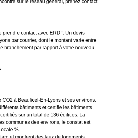
ontré sur le réseau général, prenez contact
de prendre contact avec ERDF. Un devis
ons par courrier, dont le montant varie entre
t de branchement par rapport à votre nouveau
s
 de CO2 à Beauficel-En-Lyons et ses environs.
férents bâtiments et certifie les bâtiments
tifiés sur un total de 136 édifices. La
es communes des environs, le constat est
Locale %.
etard et montrent des taux de logements