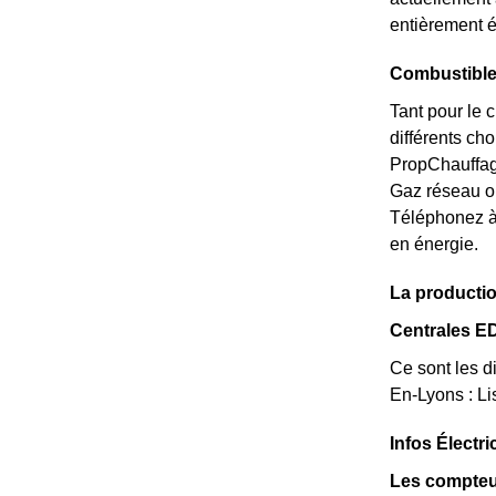
entièrement é
Combustible
Tant pour le 
différents ch
PropChauffage
Gaz réseau o
Téléphonez à
en énergie.
La productio
Centrales E
Ce sont les di
En-Lyons : L
Infos Électr
Les compteu