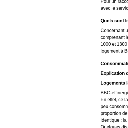
Pour un racco
avec le servi
Quels sont l
Concernant un
comprenant le
1000 et 1300 
logement à B
Consommation
Explication
Logements la
BBC-effinergi
En effet, ce 
peu consommat
proportion d
identique : l
Quelques disp