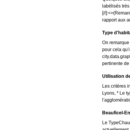
labélisés trè
[//]:<>(Remar
rapport aux a
Type d'habit
On remarque 
pour cela qu'
city.data.gr
pertinente de
Utilisation 
Les critères 
Lyons, * Le t
l'agglomérati
Beauficel-En
Le TypeChauff
actuellement 