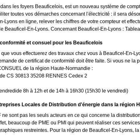
t dans les foyers Beauficelois, est un nouveau système de comp
iliter toutes vos démarches concernant l'électricité : il sera d
n-Lyons en ligne, relever les chiffres de votre compteur et effec
lle Beauficel-En-Lyons. Concernant Beauficel-En-Lyons : Table
e conformité et consuel pour les Beauficelois
 que vous effectuerez des travaux chez vous à Beauficel-En-Lyon
ande de certificat de conformité doit être faite. Si vous ne l
CONSUEL de la région Haute-Normandie :
uède CS 30813 35208 RENNES Cedex 2
endredide 8h à 12h et de 14h à 16h30 (15h30 le vendredi)
treprises Locales de Distribution d'énergie dans la région
e sont pas les seuls acteurs en ce qui concerne la distribution 
 effet, beaucoup de PME ou PMI qui peuvent réaliser ces servi
graphiques restreintes. Pour la région de Beauficel-En-Lyons, la