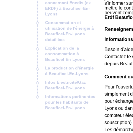
concernant Enedis (ex
s'informer su
mettre le cont
ERDF) à Beauficel-En-
peuvent comp
Lyons
Erdf Beaufic
Consommation et
utilisation de l'énergie à
Renseigneme
Beauficel-En-Lyons
Information
détaillées
Explication de la
Besoin d'aide
consommation à
Contactez le 
Beauficel-En-Lyons
depuis Beauf
La production d'énergie
à Beauficel-En-Lyons
Comment ouv
Infos Électricité/Gaz
Pour l'ouvert
Beauficel-En-Lyons
simplement du
Informations pertinentes
pour échanger
pour les habitants de
Beauficel-En-Lyons
Lyons ou dans
compteur élec
souscription) --
Les démarches