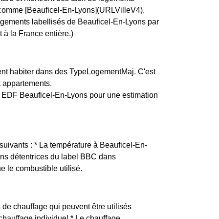
e, comme [Beauficel-En-Lyons](URLVilleV4).
logements labellisés de Beauficel-En-Lyons par
 à la France entière.)
ent habiter dans des TypeLogementMaj. C'est
t appartements.
 EDF Beauficel-En-Lyons pour une estimation
 suivants : * La température à Beauficel-En-
ions détentrices du label BBC dans
e le combustible utilisé.
 de chauffage qui peuvent être utilisés
 chauffage individuel * Le chauffage