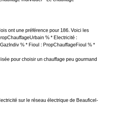
lois ont une préférence pour 186. Voici les
PropChauffageUrbain % * Electricité :
GazIndiv % * Fioul : PropChauffageFioul % *
isée pour choisir un chauffage peu gourmand
lectricité sur le réseau électrique de Beauficel-