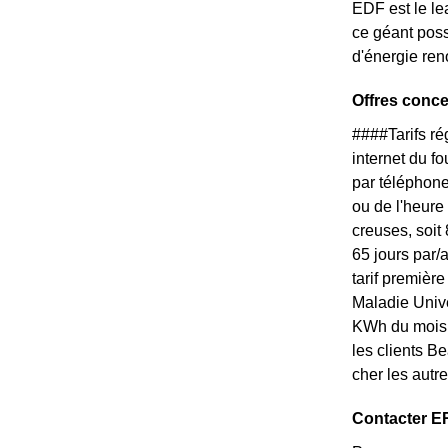
EDF est le le
ce géant poss
d'énergie ren
Offres conc
####Tarifs r
internet du f
par téléphone
ou de l'heure
creuses, soit
65 jours par/
tarif premièr
Maladie Unive
KWh du mois. 
les clients B
cher les autr
Contacter ER