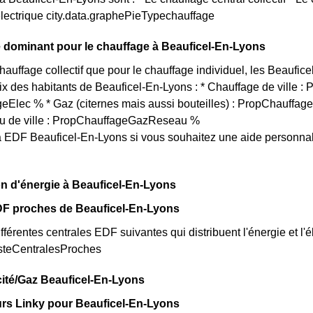
lectrique city.data.graphePieTypechauffage
 dominant pour le chauffage à Beauficel-En-Lyons
chauffage collectif que pour le chauffage individuel, les Beaufice
oix des habitants de Beauficel-En-Lyons : * Chauffage de ville : 
Elec % * Gaz (citernes mais aussi bouteilles) : PropChauffage
u de ville : PropChauffageGazReseau %
 EDF Beauficel-En-Lyons si vous souhaitez une aide personnal
n d'énergie à Beauficel-En-Lyons
DF proches de Beauficel-En-Lyons
fférentes centrales EDF suivantes qui distribuent l'énergie et l'é
isteCentralesProches
icité/Gaz Beauficel-En-Lyons
rs Linky pour Beauficel-En-Lyons