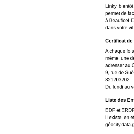
Linky, bientô
permet de fac
à Beauficel-E
dans votre vi
Certificat d
A chaque fois
même, une dem
adresser au 
9, rue de S
821203202
Du lundi au v
Liste des En
EDF et ERDF n
il existe, en
géocity.data.