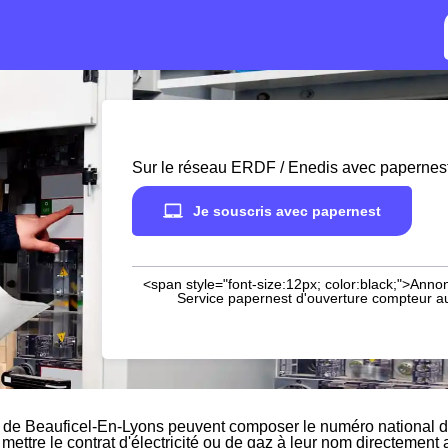
Sur le réseau ERDF / Enedis avec papernes
Je souscris avec papernest
<span style="font-size:12px; color:black;">Annon
Service papernest d'ouverture compteur aup
 de Beauficel-En-Lyons peuvent composer le numéro national du
 mettre le contrat d'électricité ou de gaz à leur nom directement