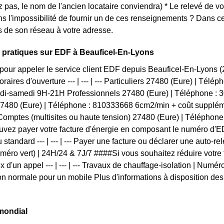
z pas, le nom de l'ancien locataire conviendra) * Le relevé de v
s l'impossibilité de fournir un de ces renseignements ? Dans
 de son réseau à votre adresse.
 pratiques sur EDF à Beauficel-En-Lyons
pour appeler le service client EDF depuis Beauficel-En-Lyons
raires d'ouverture --- | --- | --- Particuliers 27480 (Eure) | Té
undi-samedi 9H-21H Professionnels 27480 (Eure) | Téléphone :
27480 (Eure) | Téléphone : 810333668 6cm2/min + coût suppléme
omptes (multisites ou haute tension) 27480 (Eure) | Téléphon
vez payer votre facture d'énergie en composant le numéro d'ED
 standard --- | --- | --- Payer une facture ou déclarer une auto-r
uméro vert) | 24H/24 & 7J/7 ####Si vous souhaitez réduire votr
x d'un appel --- | --- | --- Travaux de chauffage-isolation | Numéro
 normale pour un mobile Plus d'informations à disposition des B
mondial