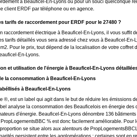
rdement à Beauficel-En-Lyons ou pour un souci quelconque renc
ce client ERDF par téléphone ou en agence.
es tarifs de raccordement pour ERDF pour le 27480 ?
 raccordement électrique à Beauficel-En-Lyons, il vous suffit 
s tarifs détaillés vous sera adressé chez vous à Beauficel-En-Ly
m2. Pour le prix, tout dépend de la localisation de votre coffre
eauficel-En-Lyons.
 et utilisation de l'énergie à Beauficel-En-Lyons détaillée
 de la consommation à Beauficel-En-Lyons
béllisés à Beauficel-En-Lyons
e ®, est un label qui agit dans le but de réduire les émissions
label analyse la consommation des Beauficelois en énergie des dif
eurs d'énergie. Beauficel-En-Lyons dénombre 136 bâtiments cer
e PropLogementsBBC % est donc facilement améliorable. Pour l
a proportion se situe alors aux alentours de PropLogementsBBC
arités persistent entre les agglomérations : certaines sont en r