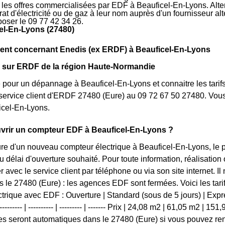
r les offres commercialisées par EDF à Beauficel-En-Lyons. Alte
rat d'électricité ou de gaz à leur nom auprès d'un fournisseur al
oser le 09 77 42 34 26.
el-En-Lyons (27480)
nt concernant Enedis (ex ERDF) à Beauficel-En-Lyons
s sur ERDF de la région Haute-Normandie
 pour un dépannage à Beauficel-En-Lyons et connaitre les tarifs
service client d'ERDF 27480 (Eure) au 09 72 67 50 27480. Vous
icel-En-Lyons.
rir un compteur EDF à Beauficel-En-Lyons ?
ure d'un nouveau compteur électrique à Beauficel-En-Lyons, le p
 délai d'ouverture souhaité. Pour toute information, réalisatio
 avec le service client par téléphone ou via son site internet. I
 le 27480 (Eure) : les agences EDF sont fermées. Voici les tarif
trique avec EDF : Ouverture | Standard (sous de 5 jours) | Expres
------- | ---------- | --------- | ------- Prix | 24,08 m2 | 61,05 m2 | 15
 seront automatiques dans le 27480 (Eure) si vous pouvez rens