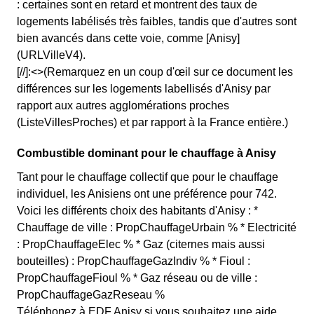
: certaines sont en retard et montrent des taux de
logements labélisés très faibles, tandis que d'autres sont
bien avancés dans cette voie, comme [Anisy]
(URLVilleV4).
[//]:<>(Remarquez en un coup d'œil sur ce document les
différences sur les logements labellisés d'Anisy par
rapport aux autres agglomérations proches
(ListeVillesProches) et par rapport à la France entière.)
Combustible dominant pour le chauffage à Anisy
Tant pour le chauffage collectif que pour le chauffage
individuel, les Anisiens ont une préférence pour 742.
Voici les différents choix des habitants d'Anisy : *
Chauffage de ville : PropChauffageUrbain % * Electricité
: PropChauffageElec % * Gaz (citernes mais aussi
bouteilles) : PropChauffageGazIndiv % * Fioul :
PropChauffageFioul % * Gaz réseau ou de ville :
PropChauffageGazReseau %
Téléphonez à EDF Anisy si vous souhaitez une aide