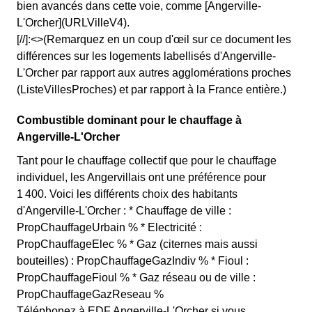
bien avancés dans cette voie, comme [Angerville-
L'Orcher](URLVilleV4).
[//]:<>(Remarquez en un coup d'œil sur ce document les
différences sur les logements labellisés d'Angerville-
L'Orcher par rapport aux autres agglomérations proches
(ListeVillesProches) et par rapport à la France entière.)
Combustible dominant pour le chauffage à
Angerville-L'Orcher
Tant pour le chauffage collectif que pour le chauffage
individuel, les Angervillais ont une préférence pour
1 400. Voici les différents choix des habitants
d'Angerville-L'Orcher : * Chauffage de ville :
PropChauffageUrbain % * Electricité :
PropChauffageElec % * Gaz (citernes mais aussi
bouteilles) : PropChauffageGazIndiv % * Fioul :
PropChauffageFioul % * Gaz réseau ou de ville :
PropChauffageGazReseau %
Téléphonez à EDF Angerville-L'Orcher si vous