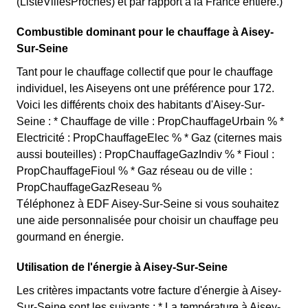
(ListeVillesProches) et par rapport à la France entière.)
Combustible dominant pour le chauffage à Aisey-
Sur-Seine
Tant pour le chauffage collectif que pour le chauffage
individuel, les Aiseyens ont une préférence pour 172.
Voici les différents choix des habitants d'Aisey-Sur-
Seine : * Chauffage de ville : PropChauffageUrbain % *
Electricité : PropChauffageElec % * Gaz (citernes mais
aussi bouteilles) : PropChauffageGazIndiv % * Fioul :
PropChauffageFioul % * Gaz réseau ou de ville :
PropChauffageGazReseau %
Téléphonez à EDF Aisey-Sur-Seine si vous souhaitez
une aide personnalisée pour choisir un chauffage peu
gourmand en énergie.
Utilisation de l'énergie à Aisey-Sur-Seine
Les critères impactants votre facture d'énergie à Aisey-
Sur-Seine sont les suivants : * La température à Aisey-