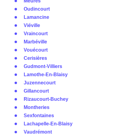
Meures
Oudincourt
Lamancine
Viéville
Vraincourt
Marbéville
Vouécourt
Cerisières
Gudmont-Villiers
Lamothe-En-Blaisy
Juzennecourt
Gillancourt
Rizaucourt-Buchey
Montheries
Sexfontaines
Lachapelle-En-Blaisy
Vaudrémont