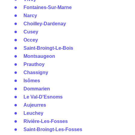
Fontaines-Sur-Marne
Narcy
Choilley-Dardenay
Cusey
Occey
Saint-Broingt-Le-Bois
Montsaugeon
Prauthoy
Chassigny
Isômes
Dommarien
Le Val-D'Esnoms
Aujeurres
Leuchey
Rivière-Les-Fosses
Saint-Broingt-Les-Fosses