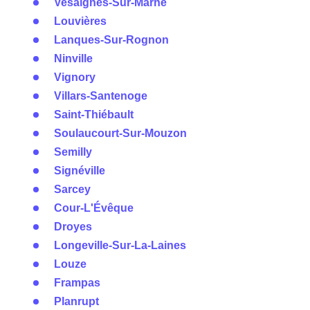
Vesaignes-Sur-Marne
Louvières
Lanques-Sur-Rognon
Ninville
Vignory
Villars-Santenoge
Saint-Thiébault
Soulaucourt-Sur-Mouzon
Semilly
Signéville
Sarcey
Cour-L'Évêque
Droyes
Longeville-Sur-La-Laines
Louze
Frampas
Planrupt