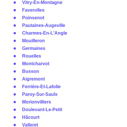
Vitry-En-Montagne
Faverolles
Poinsenot
Pautaines-Augeville
Charmes-En-L'Angle
Mouilleron
Germaines
Rouelles
Montcharvot
Busson
Aigremont
Ferrière-Et-Lafolie
Paroy-Sur-Saulx
Morionvilliers
Doulevant-Le-Petit
Hâcourt
Valleret