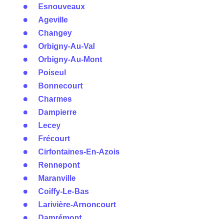
Esnouveaux
Ageville
Changey
Orbigny-Au-Val
Orbigny-Au-Mont
Poiseul
Bonnecourt
Charmes
Dampierre
Lecey
Frécourt
Cirfontaines-En-Azois
Rennepont
Maranville
Coiffy-Le-Bas
Larivière-Arnoncourt
Damrémont