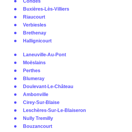
Condes
Buxières-Lès-Villiers
Riaucourt
Verbiesles
Brethenay
Hallignicourt
Laneuville-Au-Pont
Moëslains
Perthes
Blumeray
Doulevant-Le-Château
Ambonville
Cirey-Sur-Blaise
Leschères-Sur-Le-Blaiseron
Nully Tremilly
Bouzancourt