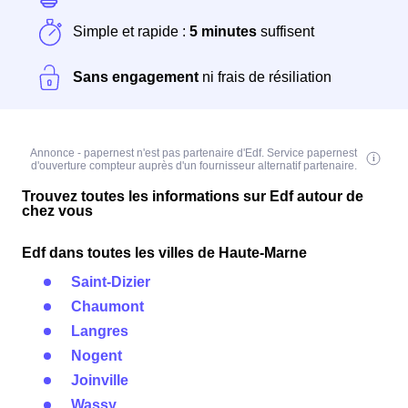
Simple et rapide :
5 minutes
suffisent
Sans engagement
ni frais de résiliation
Annonce - papernest n'est pas partenaire d'Edf. Service papernest
d'ouverture compteur auprès d'un fournisseur alternatif partenaire.
Trouvez toutes les informations sur Edf autour de
chez vous
Edf dans toutes les villes de Haute-Marne
Saint-Dizier
Chaumont
Langres
Nogent
Joinville
Wassy