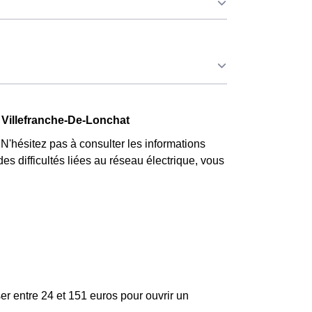
urs Villefranchois couverts par la CMU,
ue mois sont moins chers, permettant ainsi de
illefranche-De-Lonchat. Ce tarif est proposé
llefranchois éligibles. 💡🏠
nchois qui l'avaient choisie avant 1998. Elle
r quatre, tandis que les autres jours de l'année,
 Villefranche-De-Lonchat
chat. ⚡💸
hésitez pas à consulter les informations
es difficultés liées au réseau électrique, vous
er entre 24 et 151 euros pour ouvrir un