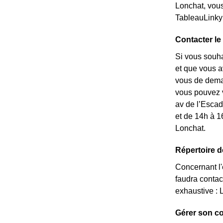
Lonchat, vous
TableauLinky
Contacter le 
Si vous souha
et que vous av
vous de deman
vous pouvez v
av de l’Esca
et de 14h à 1
Lonchat.
Répertoire d
Concernant l'é
faudra contac
exhaustive : 
Gérer son co