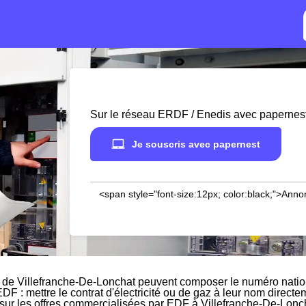
Sur le réseau ERDF / Enedis avec papernes
Je souscris avec papernest
<span style="font-size:12px; color:black;">Anno
 de Villefranche-De-Lonchat peuvent composer le numéro nation
EDF : mettre le contrat d'électricité ou de gaz à leur nom direct
 sur les offres commercialisées par EDF à Villefranche-De-Loncha