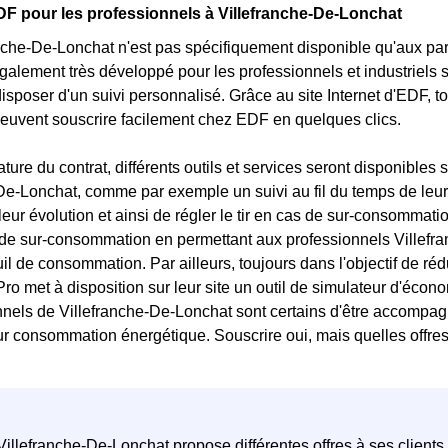
DF pour les professionnels à Villefranche-De-Lonchat
che-De-Lonchat n'est pas spécifiquement disponible qu'aux part
galement très développé pour les professionnels et industriels s
 disposer d'un suivi personnalisé. Grâce au site Internet d'EDF, t
euvent souscrire facilement chez EDF en quelques clics.
ature du contrat, différents outils et services seront disponible
De-Lonchat, comme par exemple un suivi au fil du temps de leur
leur évolution et ainsi de régler le tir en cas de sur-consomma
 de sur-consommation en permettant aux professionnels Villefranc
uil de consommation. Par ailleurs, toujours dans l'objectif de 
Pro met à disposition sur leur site un outil de simulateur d'écon
nnels de Villefranche-De-Lonchat sont certains d'être accompa
ur consommation énergétique. Souscrire oui, mais quelles offres
illefranche-De-Lonchat propose différentes offres à ses clients 