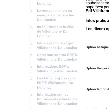
souhaitant met
Lonchat
papernest pe
La consommation en
Edf Villefra
énergie à Villefranche-
De-Lonchat
Infos pratiq
Infos utiles sur la ville
Les divers o
de Villefranche-De-
Lonchat
Infos électricité et gaz
Villefranche-De-Lonchat
Gérer son contrat EDF à
Villefranche-De-Lonchat
Le prix du Kil
ailleurs. 💡
Informations EDF à
Villefranche-De-Lonchat
Les tarifs proposés par
Pendant les h
EDF à Villefranche-De-
Lonchat
Information sur les
fournisseurs d'énergie à
Cette option 
Villefranche-De-Lonchat
lorsque le pri