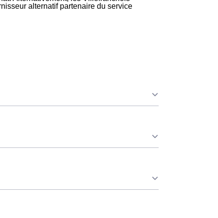
nisseur alternatif partenaire du service
 que ce soit en à Villefranche-De-Lonchat ou
chat est réduit. ⚡
leur consommation pendant 65 jours par an,