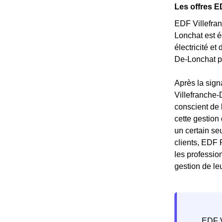
Les offres E
EDF Villefran
Lonchat est é
électricité et
De-Lonchat p
Après la sign
Villefranche-
conscient de 
cette gestion
un certain se
clients, EDF 
les professio
gestion de le
EDF V