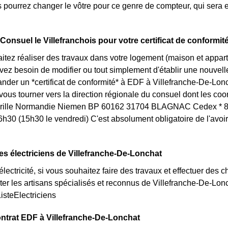
 pourrez changer le vôtre pour ce genre de compteur, qui sera 
Consuel le Villefranchois pour votre certificat de conformit
itez réaliser des travaux dans votre logement (maison et appa
ez besoin de modifier ou tout simplement d'établir une nouvelle i
der un *certificat de conformité* à EDF à Villefranche-De-Lonc
ous tourner vers la direction régionale du consuel dont les co
drille Normandie Niemen BP 60162 31704 BLAGNAC Cedex * 82
6h30 (15h30 le vendredi) C'est absolument obligatoire de l'avoi
es électriciens de Villefranche-De-Lonchat
lectricité, si vous souhaitez faire des travaux et effectuer des 
ter les artisans spécialisés et reconnus de Villefranche-De-Lon
ListeElectriciens
ntrat EDF à Villefranche-De-Lonchat