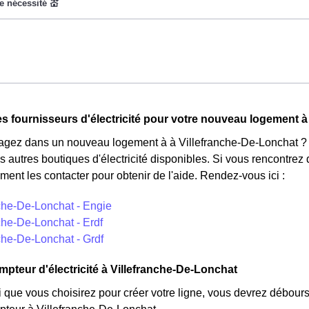
t pas disponible pour tous, mais seulement pour les consommate
ladie Universelle. Avec ce tarif, les 100 premiers KWh de chaq
cture d'électricité en faisant attention à sa consommation en à V
 des fournisseurs d'électricité en France et est accessible aux Vi
n'est plus disponible et concerne uniquement les clients Villefra
tarifs : pendant 22 jours, le prix de l'électricité est multiplié pa
s fournisseurs d'électricité pour votre nouveau logement à
éduit de 20% par rapport au tarif normal en à Villefranche-De-Lon
ez dans un nouveau logement à à Villefranche-De-Lonchat ? N'
s autres boutiques d'électricité disponibles. Si vous rencontrez d
ent les contacter pour obtenir de l'aide. Rendez-vous ici :
nche-De-Lonchat - Engie
che-De-Lonchat - Erdf
che-De-Lonchat - Grdf
mpteur d'électricité à Villefranche-De-Lonchat
i que vous choisirez pour créer votre ligne, vous devrez débours