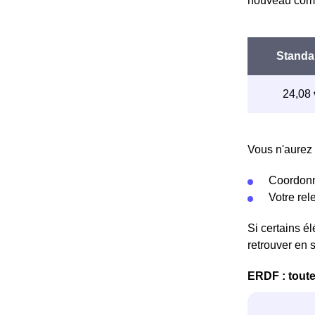
nouveau comp
Vous n'aurez 
Coordonn
Votre re
Si certains é
retrouver en 
ERDF : toute