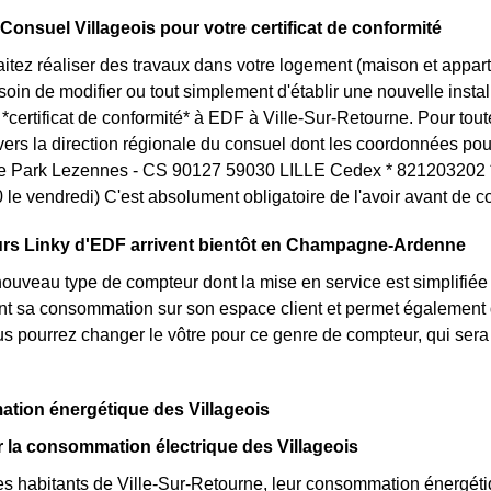
 Consuel Villageois pour votre certificat de conformité
itez réaliser des travaux dans votre logement (maison et appar
in de modifier ou tout simplement d'établir une nouvelle installa
certificat de conformité* à EDF à Ville-Sur-Retourne. Pour tou
vers la direction régionale du consuel dont les coordonnées pou
e Park Lezennes - CS 90127 59030 LILLE Cedex * 821203202 * 
le vendredi) C'est absolument obligatoire de l'avoir avant de c
rs Linky d'EDF arrivent bientôt en Champagne-Ardenne
nouveau type de compteur dont la mise en service est simplifiée 
nt sa consommation sur son espace client et permet également d'
s pourrez changer le vôtre pour ce genre de compteur, qui sera
tion énergétique des Villageois
ur la consommation électrique des Villageois
s habitants de Ville-Sur-Retourne, leur consommation énergétiq