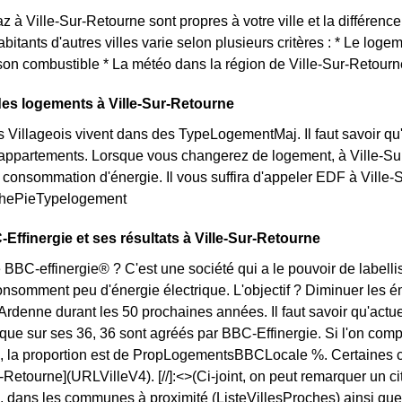
az à Ville-Sur-Retourne sont propres à votre ville et la différe
bitants d'autres villes varie selon plusieurs critères : * Le log
son combustible * La météo dans la région de Ville-Sur-Retourn
des logements à Ville-Sur-Retourne
s Villageois vivent dans des TypeLogementMaj. Il faut savoir qu'
ppartements. Lorsque vous changerez de logement, à Ville-Sur-
 consommation d'énergie. Il vous suffira d'appeler EDF à Ville-
aphePieTypelogement
-Effinergie et ses résultats à Ville-Sur-Retourne
 BBC-effinergie® ? C'est une société qui a le pouvoir de labelli
consomment peu d'énergie électrique. L'objectif ? Diminuer les é
enne durant les 50 prochaines années. Il faut savoir qu'actuell
que sur ses 36, 36 sont agréés par BBC-Effinergie. Si l'on com
, la proportion est de PropLogementsBBCLocale %. Certaines 
r-Retourne](URLVilleV4). [//]:<>(Ci-joint, on peut remarquer un c
 dans les communes à proximité (ListeVillesProches) ainsi que 