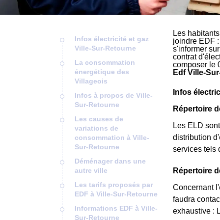
Les habitants
Infos électricité et gaz
joindre EDF :
Ville-Sur-Retourne
s'informer su
contrat d'éle
La consommation
composer le 
énergétique des
Edf Ville-Su
Villageois
Infos électri
Infos à propos de Ville-
Sur-Retourne
Répertoire d
Les causes de
Les ELD sont 
variations de
distribution d
consommation à Ville-
Sur-Retourne
services tels
Déménager dans une
autre ville
Répertoire d
Les tarifs proposés par
Concernant l'é
EDF à Ville-Sur-Retourne
faudra contac
Informations EDF à Ville-
exhaustive : 
Sur-Retourne