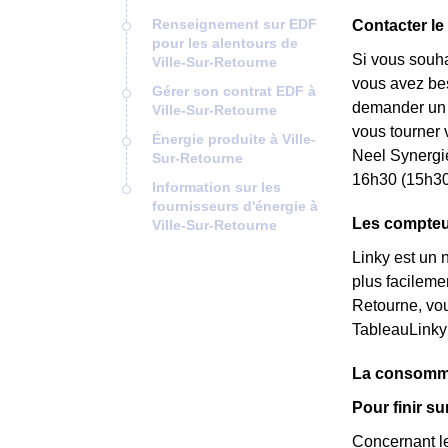
Renseignement sur EDF
Contacter le
pour les alentours de
Si vous souha
Ville-Sur-Retourne
vous avez beso
Gérer son contrat EDF à
demander un *
Ville-Sur-Retourne
vous tourner 
Énergie produite à Ville-
Neel Synergi
Sur-Retourne
16h30 (15h30 
Information sur les
fournisseurs d'énergie à
Les compteu
Ville-Sur-Retourne
Linky est un 
plus facileme
Retourne, vou
TableauLinky
La consomma
Pour finir s
Concernant le