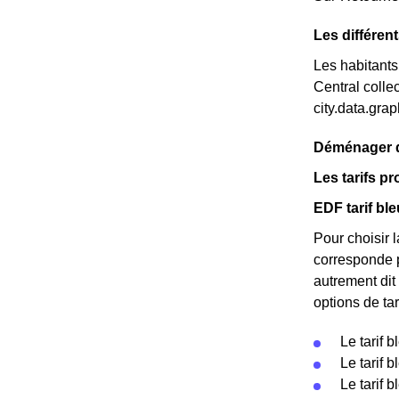
Les différe
Les habitants
Central colle
city.data.gr
Déménager da
Les tarifs p
EDF tarif bl
Pour choisir l
corresponde p
autrement dit 
options de tar
Le tarif 
Le tarif 
Le tarif 