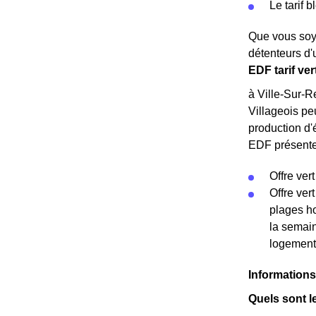
Le tarif 
Que vous soye
détenteurs d'
EDF tarif ver
à Ville-Sur-R
Villageois pe
production d'é
EDF présentes
Offre vert
Offre ver
plages ho
la semain
logement
Informations
Quels sont l