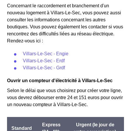
d'électricité si l'on fait attention à sa consommation à
prix de l'électricité est quatre fois plus cher, tandis que
Concernant le raccordement et branchement d'un
Villars-Le-Sec. Ce tarif existe chez la plupart des
tous les autres jours de l'année, le prix est 20% moins
nouveau logement à Villars-Le-Sec, vous pouvez aussi
fournisseurs d'électricité de France et est disponible
cher par rapport au tarif normal à Villars-Le-Sec. ⚡💸
consulter les informations concernant les autres
pour les habitants de Villars-Le-Sec éligibles. 💡🏠
boutiques. Vous pouvez également les contacter si vous
rencontrez des difficultés liées au réseau électrique.
Rendez-vous ici :
Villars-Le-Sec - Engie
Villars-Le-Sec - Erdf
Villars-Le-Sec - Grdf
Ouvrir un compteur d'électricité à Villars-Le-Sec
Selon le délai que vous choisirez pour créer votre ligne,
vous devrez débourser entre 24 et 151 euros pour ouvrir
un nouveau compteur à Villars-Le-Sec.