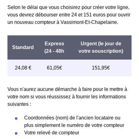
fait attention à sa consommation à Vassimont-Et-
l'électricité est quatre fois plus cher, tandis que tous les
Selon le délai que vous choisirez pour créer votre ligne,
Chapelaine. Ce tarif existe chez la plupart des
autres jours de l'année, le prix est 20% moins cher par
vous devrez débourser entre 24 et 151 euros pour ouvrir
fournisseurs d'électricité de France et est disponible
rapport au tarif normal à Vassimont-Et-Chapelaine. ⚡💸
un nouveau compteur à Vassimont-Et-Chapelaine.
pour les Vassimoniots éligibles. 💡🏠
Vous n'aurez aucune démarche à faire pour le mettre à
votre nom si vous réussissez à fournir les informations
suivantes :
Coordonnées (nom) de l'ancien locataire ou
plus simplement le numéro de votre compteur
Votre relevé de compteur