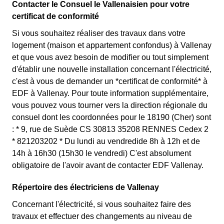
différencie deux tarifs : pendant 22 jours le prix de
Contacter le Consuel le Vallenaisien pour votre
fait attention à sa consommation à Vallenay. Ce tarif
l'électricité est quatre fois plus cher, tandis que tous les
certificat de conformité
existe chez la plupart des fournisseurs d'électricité de
autres jours de l'année, le prix est 20% moins cher par
Si vous souhaitez réaliser des travaux dans votre
France et est disponible pour les Vallenaisiens éligibles.
rapport au tarif normal à Vallenay. ⚡💸
logement (maison et appartement confondus) à Vallenay
💡🏠
et que vous avez besoin de modifier ou tout simplement
d'établir une nouvelle installation concernant l'électricité,
c'est à vous de demander un *certificat de conformité* à
EDF à Vallenay. Pour toute information supplémentaire,
vous pouvez vous tourner vers la direction régionale du
consuel dont les coordonnées pour le 18190 (Cher) sont
: * 9, rue de Suède CS 30813 35208 RENNES Cedex 2
* 821203202 * Du lundi au vendredide 8h à 12h et de
14h à 16h30 (15h30 le vendredi) C'est absolument
obligatoire de l'avoir avant de contacter EDF Vallenay.
Répertoire des électriciens de Vallenay
Concernant l'électricité, si vous souhaitez faire des
travaux et effectuer des changements au niveau de