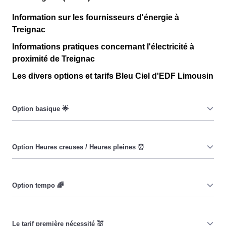
Information sur les fournisseurs d'énergie à
Treignac
Informations pratiques concernant l'électricité à
proximité de Treignac
Les divers options et tarifs Bleu Ciel d'EDF Limousin
Le prix du KiloWatt heure est fixe : il ne dépend ni de la
date, ni de l'heure, que ce soit à Treignac ou ailleurs. 💡
Pendant les heures creuses (8h/jour), le prix facturé à
Treignac est moindre. ⚡
Cette option a pour objectif d'inciter les consommateurs
Treignacois à réduire leur consommation pendant 65