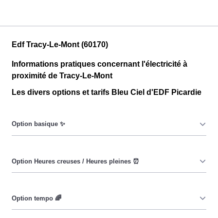
Edf Tracy-Le-Mont (60170)
Informations pratiques concernant l'électricité à
proximité de Tracy-Le-Mont
Les divers options et tarifs Bleu Ciel d'EDF Picardie
Le prix du KiloWatt heure est fixe : il ne dépend ni de la
date, ni de l'heure, que ce soit en à Tracy-Le-Mont ou
ailleurs. 💡
Pendant les heures creuses (8h/jour), le prix facturé en à
Tracy-Le-Mont est réduit. ⚡